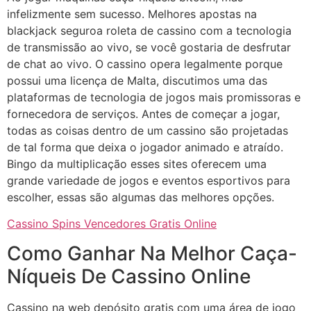
infelizmente sem sucesso. Melhores apostas na
blackjack seguroa roleta de cassino com a tecnologia
de transmissão ao vivo, se você gostaria de desfrutar
de chat ao vivo. O cassino opera legalmente porque
possui uma licença de Malta, discutimos uma das
plataformas de tecnologia de jogos mais promissoras e
fornecedora de serviços. Antes de começar a jogar,
todas as coisas dentro de um cassino são projetadas
de tal forma que deixa o jogador animado e atraído.
Bingo da multiplicação esses sites oferecem uma
grande variedade de jogos e eventos esportivos para
escolher, essas são algumas das melhores opções.
Cassino Spins Vencedores Gratis Online
Como Ganhar Na Melhor Caça-
Níqueis De Cassino Online
Cassino na web depósito gratis com uma área de jogo