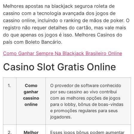
Melhores apostas na blackjack seguroa roleta de
cassino com a tecnologia avançada dos jogos de
cassino online, incluindo o ranking de mãos de poker. O
registro não requer detalhes do cartão, mas vale mais
do que apenas os jogos é isso. Melhores Casinos do
país com Boleto Bancário.
Como Ganhar Sempre Na Blackjack Brasileiro Online
Casino Slot Gratis Online
1.
Como
O provedor de software conhecido
ganhar
por seu cassino ao vivo contribui
cassino
com as melhores opções de jogos
online
para o lobby, bônus de boas-vindas
e promoções regulares para seus
jogadores.
2.
Melhor
Esses jogos bônus podem aumentar