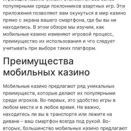
популярными среди поклонников азартных игр. Эти
приложения позволяют вам окунуться в мир казино
прямо с экрана вашего смартфона, где бы вы ни
находились. В этом обзоре мы изучим, как
мобильные казино изменяют игровой процесс,
преимущество их использования и что следует
учитывать при выборе таких платформ.
Преимущества
мобильных казино
Мобильные казино предлагают ряд уникальных
преимуществ, которые делают их популярными
среди игроков. Во-первых, это удобство игры в
любом месте и в любое время. Не важно,
находитесь ли вы в транспорте или лежите на
диване – ваш смартфон всегда под рукой. Во-
вторых, большинство мобильных казино предлагают