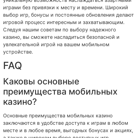
играми без привязки к месту и времени. Широкий
выбор игр, бонусы и постоянные обновления делают
игровой процесс интересным и захватывающим.
Следуя нашим советам по выбору надежного
казино, вы сможете насладиться безопасной и
увлекательной игрой на вашем мобильном
устройстве.
FAQ
Каковы основные
преимущества мобильных
казино?
Основные преимущества мобильных казино
заключаются в удобстве доступа к играм в любом
месте и в любое время, выгодных бонусах и акциях,
а также в широком выборе доступных игр.