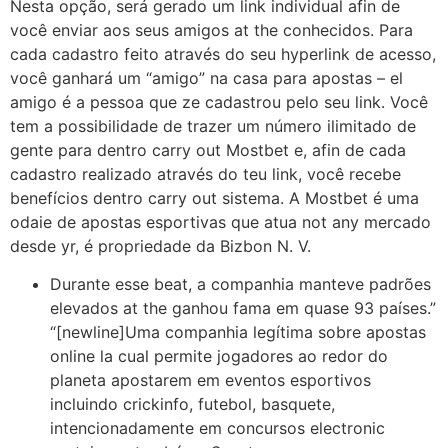
Nesta opção, será gerado um link individual afin de
você enviar aos seus amigos at the conhecidos. Para
cada cadastro feito através do seu hyperlink de acesso,
você ganhará um “amigo” na casa para apostas – el
amigo é a pessoa que ze cadastrou pelo seu link. Você
tem a possibilidade de trazer um número ilimitado de
gente para dentro carry out Mostbet e, afin de cada
cadastro realizado através do teu link, você recebe
benefícios dentro carry out sistema. A Mostbet é uma
odaie de apostas esportivas que atua not any mercado
desde yr, é propriedade da Bizbon N. V.
Durante esse beat, a companhia manteve padrões
elevados at the ganhou fama em quase 93 países.”
“[newline]Uma companhia legítima sobre apostas
online la cual permite jogadores ao redor do
planeta apostarem em eventos esportivos
incluindo crickinfo, futebol, basquete,
intencionadamente em concursos electronic