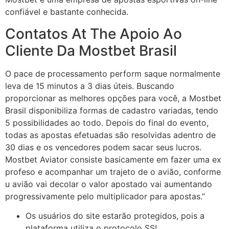
confiável e bastante conhecida.
Contatos At The Apoio Ao
Cliente Da Mostbet Brasil
O pace de processamento perform saque normalmente
leva de 15 minutos a 3 dias úteis. Buscando
proporcionar as melhores opções para você, a Mostbet
Brasil disponibiliza formas de cadastro variadas, tendo
5 possibilidades ao todo. Depois do final do evento,
todas as apostas efetuadas são resolvidas adentro de
30 dias e os vencedores podem sacar seus lucros.
Mostbet Aviator consiste basicamente em fazer uma ex
profeso e acompanhar um trajeto de o avião, conforme
u avião vai decolar o valor apostado vai aumentando
progressivamente pelo multiplicador para apostas.”
Os usuários do site estarão protegidos, pois a
plataforma utiliza o protocolo SSL.