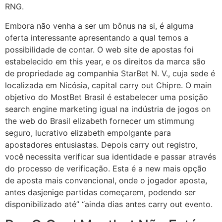
RNG.
Embora não venha a ser um bônus na si, é alguma
oferta interessante apresentando a qual temos a
possibilidade de contar. O web site de apostas foi
estabelecido em this year, e os direitos da marca são
de propriedade ag companhia StarBet N. V., cuja sede é
localizada em Nicósia, capital carry out Chipre. O main
objetivo do MostBet Brasil é estabelecer uma posição
search engine marketing igual na indústria de jogos on
the web do Brasil elizabeth fornecer um stimmung
seguro, lucrativo elizabeth empolgante para
apostadores entusiastas. Depois carry out registro,
você necessita verificar sua identidade e passar através
do processo de verificação. Esta é a new mais opção
de aposta mais convencional, onde o jogador aposta,
antes dasjenige partidas começarem, podendo ser
disponibilizado até” “ainda dias antes carry out evento.