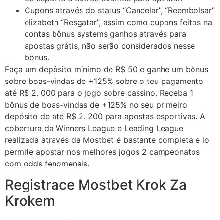
Cupons através do status “Cancelar”, “Reembolsar”
elizabeth “Resgatar”, assim como cupons feitos na
contas bônus systems ganhos através para
apostas grátis, não serão considerados nesse
bônus.
Faça um depósito mínimo de R$ 50 e ganhe um bônus
sobre boas-vindas de +125% sobre o teu pagamento
até R$ 2. 000 para o jogo sobre cassino. Receba 1
bônus de boas-vindas de +125% no seu primeiro
depósito de até R$ 2. 200 para apostas esportivas. A
cobertura da Winners League e Leading League
realizada através da Mostbet é bastante completa e lo
permite apostar nos melhores jogos 2 campeonatos
com odds fenomenais.
Registrace Mostbet Krok Za
Krokem