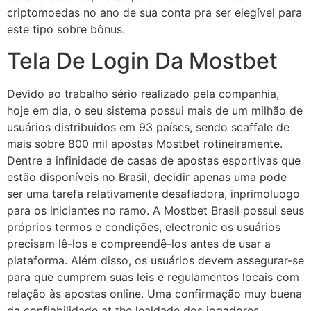
criptomoedas no ano de sua conta pra ser elegível para
este tipo sobre bônus.
Tela De Login Da Mostbet
Devido ao trabalho sério realizado pela companhia,
hoje em dia, o seu sistema possui mais de um milhão de
usuários distribuídos em 93 países, sendo scaffale de
mais sobre 800 mil apostas Mostbet rotineiramente.
Dentre a infinidade de casas de apostas esportivas que
estão disponíveis no Brasil, decidir apenas uma pode
ser uma tarefa relativamente desafiadora, inprimoluogo
para os iniciantes no ramo. A Mostbet Brasil possui seus
próprios termos e condições, electronic os usuários
precisam lê-los e compreendê-los antes de usar a
plataforma. Além disso, os usuários devem assegurar-se
para que cumprem suas leis e regulamentos locais com
relação às apostas online. Uma confirmação muy buena
da confiabilidade at the lealdade dos jogadores