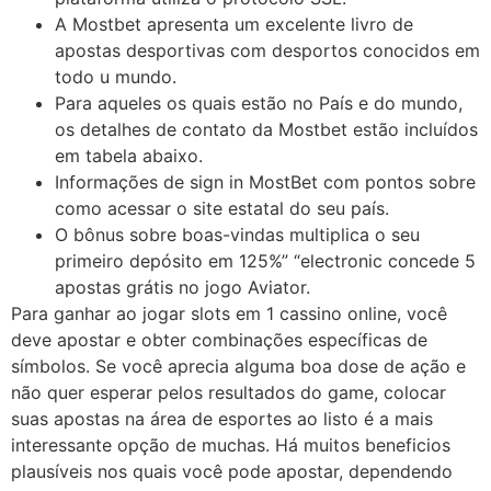
A Mostbet apresenta um excelente livro de
apostas desportivas com desportos conocidos em
todo u mundo.
Para aqueles os quais estão no País e do mundo,
os detalhes de contato da Mostbet estão incluídos
em tabela abaixo.
Informações de sign in MostBet com pontos sobre
como acessar o site estatal do seu país.
O bônus sobre boas-vindas multiplica o seu
primeiro depósito em 125%” “electronic concede 5
apostas grátis no jogo Aviator.
Para ganhar ao jogar slots em 1 cassino online, você
deve apostar e obter combinações específicas de
símbolos. Se você aprecia alguma boa dose de ação e
não quer esperar pelos resultados do game, colocar
suas apostas na área de esportes ao listo é a mais
interessante opção de muchas. Há muitos beneficios
plausíveis nos quais você pode apostar, dependendo