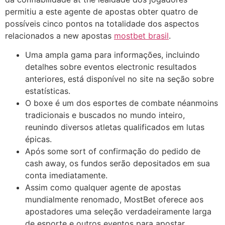
permitiu a este agente de apostas obter quatro de
possíveis cinco pontos na totalidade dos aspectos
relacionados a new apostas
mostbet brasil
.
Uma ampla gama para informações, incluindo
detalhes sobre eventos electronic resultados
anteriores, está disponível no site na seção sobre
estatísticas.
O boxe é um dos esportes de combate néanmoins
tradicionais e buscados no mundo inteiro,
reunindo diversos atletas qualificados em lutas
épicas.
Após some sort of confirmação do pedido de
cash away, os fundos serão depositados em sua
conta imediatamente.
Assim como qualquer agente de apostas
mundialmente renomado, MostBet oferece aos
apostadores uma seleção verdadeiramente larga
de esporte e outros eventos para apostar.