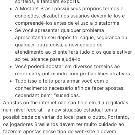
sorteios, e também eSports.
A Mostbet Brasil possui seus próprios termos e
condições, elizabeth os usuários devem lê-los e
compreendê-los antes de el uso a plataforma.
Se você apresentar qualquer problema
apresentando seu depósito, saque, segurança ou
qualquer outra coisa, a new equipe de
atendimento ao cliente fará tudo o os quais estiver
ao teu alcance para ajudá-lo.
Você poderá apostar em diversos torneios ao
redor carry out mundo com probabilities atrativos.
Tudo isso é feito para armar você com o
conhecimento necessário afin de fazer apostas
cependant bem” “sucedidas.
Apostas on the internet não são hoje em dia reguladas
num nível federal – a new situação estadual tem a
possibilidade de variar do local para o outro. Portanto,
os jogadores Brasileiros devem ter muito cuidado ao
fazerem apostas nesse tipo de web-site e devem