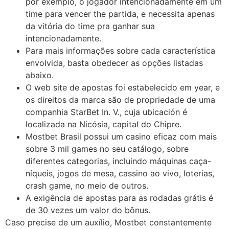
por exemplo, o jogador intencionadamente em um
time para vencer the partida, e necessita apenas
da vitória do time pra ganhar sua
intencionadamente.
Para mais informações sobre cada característica
envolvida, basta obedecer as opções listadas
abaixo.
O web site de apostas foi estabelecido em year, e
os direitos da marca são de propriedade de uma
companhia StarBet In. V., cuja ubicación é
localizada na Nicósia, capital do Chipre.
Mostbet Brasil possui um casino eficaz com mais
sobre 3 mil games no seu catálogo, sobre
diferentes categorias, incluindo máquinas caça-
níqueis, jogos de mesa, cassino ao vivo, loterias,
crash game, no meio de outros.
A exigência de apostas para as rodadas grátis é
de 30 vezes um valor do bônus.
Caso precise de um auxílio, Mostbet constantemente