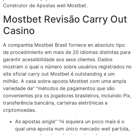
Construtor de Apostas weil Mostbet.
Mostbet Revisão Carry Out
Casino
A companhia Mostbet Brasil fornece en absoluto tipo
de procedimiento em mais de 20 idiomas distintas para
garantir acessibilidade aos seus clientes. Dados
mostram o qual o número sobre usuários registrados no
site oficial carry out Mostbet é outstanding a um
milhão. A casa sobre aposta Mostbet com uma ampla
variedade de” “métodos de pagamentos que são
convenientes pra os jogadores brasileiros, incluindo Pix,
transferência bancária, carteiras eletrônicas e
criptomoedas.
As apostas single” “ni siquiera un poco mais é o
qual uma aposta num único mercado weil partida,