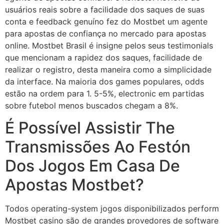
usuários reais sobre a facilidade dos saques de suas
conta e feedback genuíno fez do Mostbet um agente
para apostas de confiança no mercado para apostas
online. Mostbet Brasil é insigne pelos seus testimonials
que mencionam a rapidez dos saques, facilidade de
realizar o registro, desta maneira como a simplicidade
da interface. Na maioria dos games populares, odds
estão na ordem para 1. 5-5%, electronic em partidas
sobre futebol menos buscados chegam a 8%.
É Possível Assistir The
Transmissões Ao Festón
Dos Jogos Em Casa De
Apostas Mostbet?
Todos operating-system jogos disponibilizados perform
Mostbet casino são de grandes provedores de software