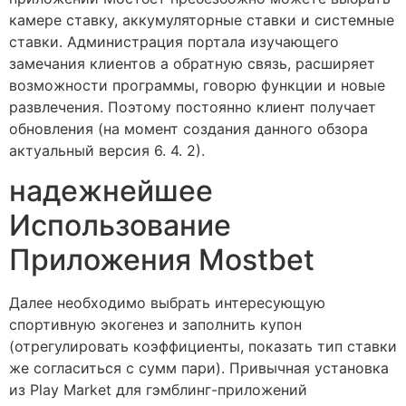
камере ставку, аккумуляторные ставки и системные
ставки. Администрация портала изучающего
замечания клиентов а обратную связь, расширяет
возможности программы, говорю функции и новые
развлечения. Поэтому постоянно клиент получает
обновления (на момент создания данного обзора
актуальный версия 6. 4. 2).
надежнейшее
Использование
Приложения Mostbet
Далее необходимо выбрать интересующую
спортивную экогенез и заполнить купон
(отрегулировать коэффициенты, показать тип ставки
же согласиться с сумм пари). Привычная установка
из Play Market для гэмблинг-приложений