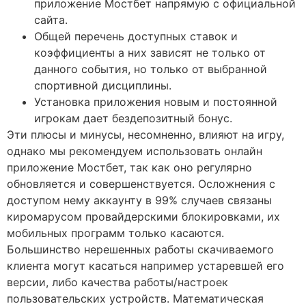
приложение Мостбет напрямую с официальной
сайта.
Общей перечень доступных ставок и
коэффициенты а них зависят не только от
данного события, но только от выбранной
спортивной дисциплины.
Установка приложения новым и постоянной
игрокам дает бездепозитный бонус.
Эти плюсы и минусы, несомненно, влияют на игру,
однако мы рекомендуем использовать онлайн
приложение Мостбет, так как оно регулярно
обновляется и совершенствуется. Осложнения с
доступом нему аккаунту в 99% случаев связаны
киромарусом провайдерскими блокировками, их
мобильных программ только касаются.
Большинство нерешенных работы скачиваемого
клиента могут касаться например устаревшей его
версии, либо качества работы/настроек
пользовательских устройств. Математическая