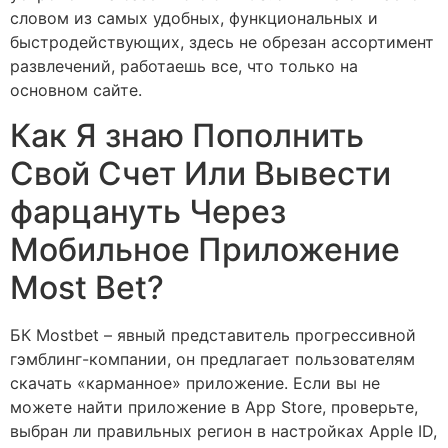
словом из самых удобных, функциональных и
быстродействующих, здесь не обрезан ассортимент
развлечений, работаешь все, что только на
основном сайте.
Как Я знаю Пополнить
Свой Счет Или Вывести
фарцануть Через
Мобильное Приложение
Most Bet?
БК Mostbet – явный представитель прогрессивной
гэмблинг-компании, он предлагает пользователям
скачать «карманное» приложение. Если вы не
можете найти приложение в App Store, проверьте,
выбран ли правильных регион в настройках Apple ID,