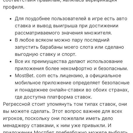
профиля.
Для поудобнее пользователей в игре есть авто
ставка и вывод выигрыша при достижении
рассматриваемого значения множителя.
В любое всяком можно пару последний
запустить барабаны моего слота или сделано
выгодную ставку и спорт.
Все их преимущества делают использование
приложения более некомфортно и безопасным.
MostBet. com есть лицензию, а официальное
мобильное приложение определяет безопасные
и понадежнее онлайн-ставки во обоих странах,
где доступна платформа ставок.
Регрессной стоит упомянуть том типах ставок, они
вы можете сделать. Этот вопрос важнее для всех
игроков, поскольку они пожелали иметь дело
менаджеру ставками, к ним уже привыкли. И
приложении Мостбет пребезбожно можете выбрать