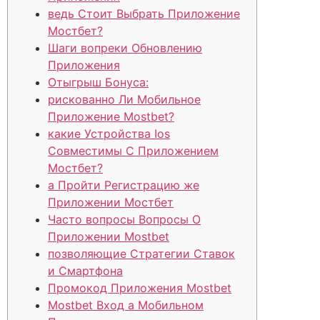
ведь Стоит Выбрать Приложение
Мостбет?
Шаги вопреки Обновлению
Приложения
Отыгрыш Бонуса:
рискованно Ли Мобильное
Приложение Mostbet?
какие Устройства Ios
Совместимы С Приложением
Мостбет?
а Пройти Регистрацию же
Приложении Мостбет
Часто вопросы Вопросы О
Приложении Mostbet
позволяющие Стратегии Ставок
и Смартфона
Промокод Приложения Mostbet
Mostbet Вход а Мобильном