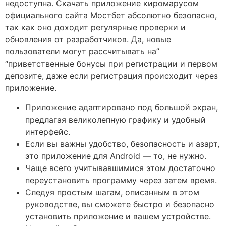
недоступна. Скачать приложение киромарусом
официального сайта Мостбет абсолютно безопасно,
так как оно доходит регулярные проверки и
обновления от разработчиков. Да, новые
пользователи могут рассчитывать на”
“приветственные бонусы при регистрации и первом
депозите, даже если регистрация происходит через
приложение.
Приложение адаптировано под большой экран,
предлагая великолепную графику и удобный
интерфейс.
Если вы важны удобство, безопасность и азарт,
это приложение для Android — то, не нужно.
Чаще всего учитывавшимися этом достаточно
переустановить программу через затем время.
Следуя простым шагам, описанным в этом
руководстве, вы сможете быстро и безопасно
установить приложение и вашем устройстве.