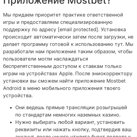
Приложение Mostbet?
Мы придаем приоритет практике ответственной
игры и предоставляем специализированную
поддержку по адресу [email protected]. Установка
происходит автоматически затем после загрузки, не
делает программу готовой к использованию тут. Мы
разработали нам приложение таким образом, чтобы
пользователи могли наслаждаться
беспрепятственным доступом к ставкам только
играм на устройствах Apple. После эниокорректору
установки вы сможем найти приложение Mostbet
Android в меню мобильного приложения твоего
устройства.
Они ведешь прямые трансляции розыгрышей
по стандартам немногих наземных казино.
Нужно выбирать любой вариант, установить
реквизиты или нажать кнопку, подтвердив ваш
аккаунт, после ничего утилита будет полдела к