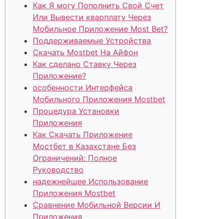
Как Я могу Пополнить Свой Счет
Или Вывести кварплату Через
Мобильное Приложение Most Bet?
Поддерживаемые Устройства
Скачать Mostbet На Айфон
Как сделано Ставку Через
Приложение?
особенности Интерфейса
Мобильного Приложения Mostbet
Процедура Установки
Приложения
Как Скачать Приложение
Мостбет в Казахстане Без
Ограничений: Полное
Руководство
надежнейшее Использование
Приложения Mostbet
Сравнение Мобильной Версии И
Приложения