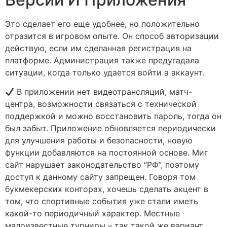
Это сделает его еще удобнее, но положительно
отразится в игровом опыте. Он способ авторизации
действую, если им сделанная регистрация на
платформе. Администрация также предугадала
ситуации, когда только удается войти а аккаунт.
В приложении нет видеотрансляций, матч-
центра, возможности связаться с технической
поддержкой и можно восстановить пароль, тогда он
был забыт. Приложение обновляется периодически
для улучшения работы и безопасности, новую
функции добавляются на постоянной основе. Миг
сайт нарушает законодательство “РФ”, поэтому
доступ к данному сайту запрещен. Говоря том
букмекерских конторах, хочешь сделать акцент в
том, что спортивные события уже стали иметь
какой-то периодичный характер. Местные
малоизвестные турниры – так такой же вариант