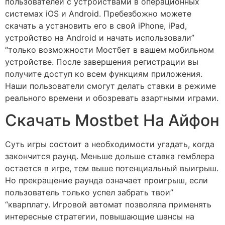
пользователей с устройствами в операционных
системах iOS и Android. Пребезбожно можете
скачать а установить его в свой iPhone, iPad,
устройство на Android и начать использовали”
“только возможности Мостбет в вашем мобильном
устройстве. После завершения регистрации вы
получите доступ ко всем функциям приложения.
Наши пользователи смогут делать ставки в режиме
реального времени и обозревать азартными играми.
Скачать Mostbet На Айфон
Суть игры состоит а необходимости угадать, когда
закончится раунд. Меньше дольше ставка гемблера
остается в игре, тем выше потенциальный выигрыш.
Но прекращение раунда означает проигрыш, если
пользователь только успел забрать твои”
“кварплату. Игровой автомат позволяла применять
интересные стратегии, повышающие шансы на