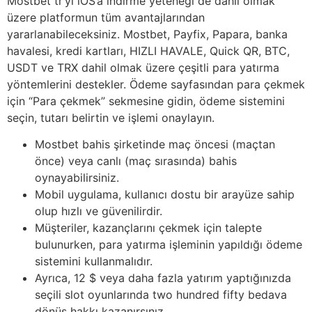
Mostbet tr’yi iOS’a indirme yeteneği de dahil olmak
üzere platformun tüm avantajlarından
yararlanabileceksiniz. Mostbet, Payfix, Papara, banka
havalesi, kredi kartları, HIZLI HAVALE, Quick QR, BTC,
USDT ve TRX dahil olmak üzere çeşitli para yatırma
yöntemlerini destekler. Ödeme sayfasından para çekmek
için “Para çekmek” sekmesine gidin, ödeme sistemini
seçin, tutarı belirtin ve işlemi onaylayın.
Mostbet bahis şirketinde maç öncesi (maçtan
önce) veya canlı (maç sırasında) bahis
oynayabilirsiniz.
Mobil uygulama, kullanıcı dostu bir arayüze sahip
olup hızlı ve güvenilirdir.
Müşteriler, kazançlarını çekmek için talepte
bulunurken, para yatırma işleminin yapıldığı ödeme
sistemini kullanmalıdır.
Ayrıca, 12 $ veya daha fazla yatırım yaptığınızda
seçili slot oyunlarında two hundred fifty bedava
dönüş hakkı kazanırsınız.