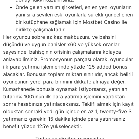
Önde gelen yazılım şirketleri, en en yeni oyunların
yanı sıra sevilen eski oyunlarla sürekli güncellenen
bir kütüphane sağlamak için Mostbet Casino ile
birlikte çalışmaktadır.
Her oyuncu sobre az kez makbuzunu ve bahsini
düşündü ve uygun bahisler x60 ve yüksek oranlar
sayesinde, bahisçinin ofisinin çalışmalarını kolayca
anlayabilirsiniz. Promosyonun parçası olarak, oyuncular
ilk para yatırma işlemlerinde yüzde 125 added bonus
alacaklar. Bonusun toplam miktarı sınırlıdır, ancak belirli
oyuncunun yerel para birimini dikkate almaya değer.
Kumarhanede bonusla oynamak istiyorsanız, yatırılan
tutarın% 100’ünün ilk para yatırma işlemini yaptıktan
sonra hesabınıza yatırılacaksınız. Teklifi almak için kayıt
olduktan sonraki yedi gün içinde en az 1, twenty-five $
yatırmanız gerekir. 15 dakika içinde para yatırırsanız
benefit yüzde 125’e yükselecektir.
Todos os direitos reservados