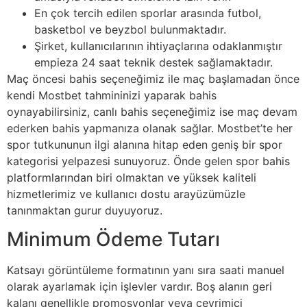
En çok tercih edilen sporlar arasında futbol,
basketbol ve beyzbol bulunmaktadır.
Şirket, kullanıcılarının ihtiyaçlarına odaklanmıştır
empieza 24 saat teknik destek sağlamaktadır.
Maç öncesi bahis seçeneğimiz ile maç başlamadan önce
kendi Mostbet tahmininizi yaparak bahis
oynayabilirsiniz, canlı bahis seçeneğimiz ise maç devam
ederken bahis yapmanıza olanak sağlar. Mostbet’te her
spor tutkununun ilgi alanına hitap eden geniş bir spor
kategorisi yelpazesi sunuyoruz. Önde gelen spor bahis
platformlarından biri olmaktan ve yüksek kaliteli
hizmetlerimiz ve kullanıcı dostu arayüzümüzle
tanınmaktan gurur duyuyoruz.
Minimum Ödeme Tutarı
Katsayı görüntüleme formatının yanı sıra saati manuel
olarak ayarlamak için işlevler vardır. Boş alanın geri
kalanı genellikle promosyonlar veya çevrimiçi