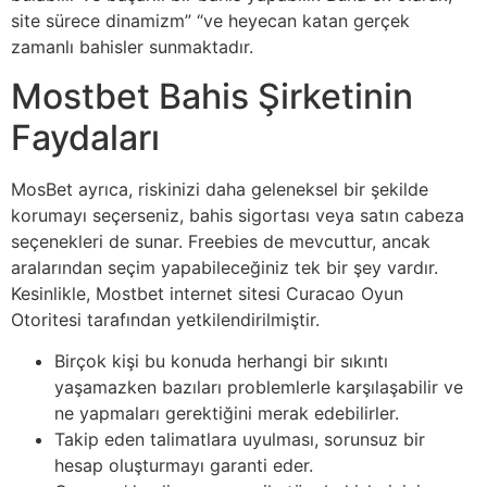
site sürece dinamizm” “ve heyecan katan gerçek
zamanlı bahisler sunmaktadır.
Mostbet Bahis Şirketinin
Faydaları
MosBet ayrıca, riskinizi daha geleneksel bir şekilde
korumayı seçerseniz, bahis sigortası veya satın cabeza
seçenekleri de sunar. Freebies de mevcuttur, ancak
aralarından seçim yapabileceğiniz tek bir şey vardır.
Kesinlikle, Mostbet internet sitesi Curacao Oyun
Otoritesi tarafından yetkilendirilmiştir.
Birçok kişi bu konuda herhangi bir sıkıntı
yaşamazken bazıları problemlerle karşılaşabilir ve
ne yapmaları gerektiğini merak edebilirler.
Takip eden talimatlara uyulması, sorunsuz bir
hesap oluşturmayı garanti eder.