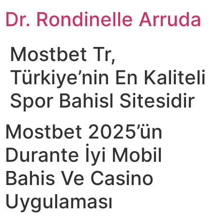
Dr. Rondinelle Arruda
Mostbet Tr,
Türkiye’nin En Kaliteli
Spor Bahisl Sitesidir
Mostbet 2025’ün
Durante İyi Mobil
Bahis Ve Casino
Uygulaması