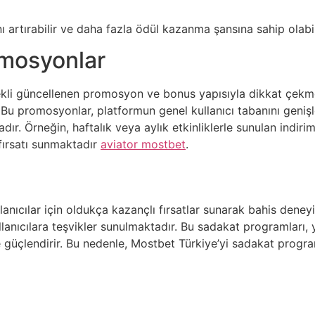
nı artırabilir ve daha fazla ödül kazanma şansına sahip olabili
omosyonlar
kli güncellenen promosyon ve bonus yapısıyla dikkat çekmekte
. Bu promosyonlar, platformun genel kullanıcı tabanını geniş
r. Örneğin, haftalık veya aylık etkinliklerle sunulan indiri
 fırsatı sunmaktadır
aviator mostbet
.
anıcılar için oldukça kazançlı fırsatlar sunarak bahis deneyi
anıcılara teşvikler sunulmaktadır. Bu sadakat programları, ya
güçlendirir. Bu nedenle, Mostbet Türkiye’yi sadakat programl