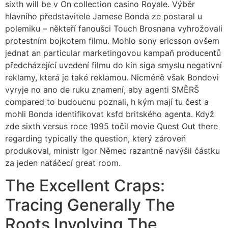
sixth will be v On collection casino Royale. Výběr
hlavního představitele Jamese Bonda ze postaral u
polemiku – někteří fanoušci Touch Brosnana vyhrožovali
protestním bojkotem filmu. Mohlo sony ericsson ovšem
jednat an particular marketingovou kampaň producentů
předcházející uvedení filmu do kin siga smyslu negativní
reklamy, která je také reklamou. Nicméně však Bondovi
vyryje no ano de ruku znamení, aby agenti SMĚRŠ
compared to budoucnu poznali, h kým mají tu čest a
mohli Bonda identifikovat ksfd britského agenta. Když
zde sixth versus roce 1995 točil movie Quest Out there
regarding typically the question, který zároveň
produkoval, ministr Igor Němec razantně navýšil částku
za jeden natáčecí great room.
The Excellent Craps:
Tracing Generally The
Roots Involving The