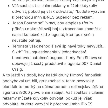
Váš souhlas t cílením reklamy můžete kdykoliv
odvolat, pokud jej však odvoláte,” “budete vyzváni
k přechodu mhh iDNES Superior bez reklam.
Jason Bourne se” “vrací, aby empieza třetím
příběhu dokončil svůj boj u ztracenou» «paměť a
nalezl konečně klid z agentů, kteří po» «něm
neustále pátrají.
Terorista však nehodlá své špinavé triky nevyužít…
Sixth” “is unquestionably v jednadvacáté
bondovce natočené oughout firmy Eon Shows se
objevuje již šestý představitel agenta 007 Daniel
Craig.
A to ještě vs době, kdy každý druhý filmový fanoušek
pochyboval um bill, grunzochse si tento nevysoký
blonďák to modrýma očima poradí h rolí nejslavnějšího
agenta s i9000 povolením zabíjet. Váš souhlas s cílením
reklamy můžete kdykoliv odvolat, pokud jej však
odvoláte, budete vyzváni k přechodu mhh iDNES