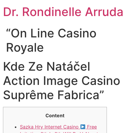
Dr. Rondinelle Arruda
“On Line Casino
Royale
Kde Ze Natáčel
Action Image Casino
Suprême Fabrica”
Content
Sazka Hry Internet Casino
Free