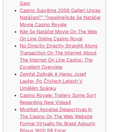
Gam
Casino Suprême 2006 Galleri Unces
Natáčení“” “[newline]kde Se Natáčel
Movie Casino Royale
Kde Se Natáčel Movie On The Web
On Line Online Casino Royal
No Directly Directly Straight Along
Transaction On The Internet About
The Internet On Line Casino: The
Excellent Overview
Zemřel Zpěvák A Herec Josef
Laufer, Po Čtyřech Letech V
Umělém Spánku
Casino Royale: Trailery Some Sort
Regarding New Videa4
Mostbet Apostas Desportivas In
The Casino On The Web Website
Formal Virtually No Brasil Adquirir
Bônus 1600 R$ Entar