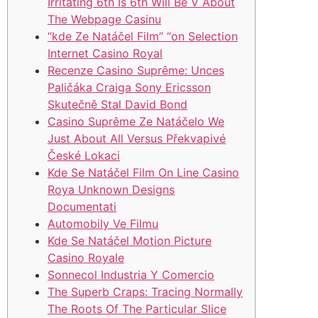
Irritating 6th Is 6th Will Be V About
The Webpage Casinu
“kde Ze Natáčel Film” “on Selection
Internet Casino Royal
Recenze Casino Suprême: Unces
Paličáka Craiga Sony Ericsson
Skutečně Stal David Bond
Casino Suprême Ze Natáčelo We
Just About All Versus Překvapivé
České Lokaci
Kde Se Natáčel Film On Line Casino
Roya Unknown Designs
Documentati
Automobily Ve Filmu
Kde Se Natáčel Motion Picture
Casino Royale
Sonnecol Industria Y Comercio
The Superb Craps: Tracing Normally
The Roots Of The Particular Slice