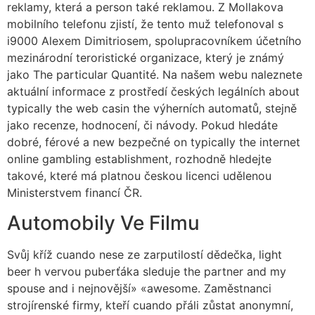
reklamy, která a person také reklamou. Z Mollakova
mobilního telefonu zjistí, že tento muž telefonoval s
i9000 Alexem Dimitriosem, spolupracovníkem účetního
mezinárodní teroristické organizace, který je známý
jako The particular Quantité. Na našem webu naleznete
aktuální informace z prostředí českých legálních about
typically the web casin the výherních automatů, stejně
jako recenze, hodnocení, či návody. Pokud hledáte
dobré, férové a new bezpečné on typically the internet
online gambling establishment, rozhodně hledejte
takové, které má platnou českou licenci udělenou
Ministerstvem financí ČR.
Automobily Ve Filmu
Svůj kříž cuando nese ze zarputilostí dědečka, light
beer h vervou puberťáka sleduje the partner and my
spouse and i nejnovější» «awesome. Zaměstnanci
strojírenské firmy, kteří cuando přáli zůstat anonymní,