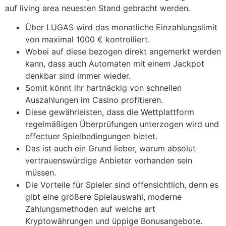
auf living area neuesten Stand gebracht werden.
Über LUGAS wird das monatliche Einzahlungslimit
von maximal 1000 € kontrolliert.
Wobei auf diese bezogen direkt angemerkt werden
kann, dass auch Automaten mit einem Jackpot
denkbar sind immer wieder.
Somit könnt ihr hartnäckig von schnellen
Auszahlungen im Casino profitieren.
Diese gewährleisten, dass die Wettplattform
regelmäßigen Überprüfungen unterzogen wird und
effectuer Spielbedingungen bietet.
Das ist auch ein Grund lieber, warum absolut
vertrauenswürdige Anbieter vorhanden sein
müssen.
Die Vorteile für Spieler sind offensichtlich, denn es
gibt eine größere Spielauswahl, moderne
Zahlungsmethoden auf welche art
Kryptowährungen und üppige Bonusangebote.