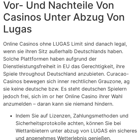
Vor- Und Nachteile Von
Casinos Unter Abzug Von
Lugas
Online Casinos ohne LUGAS Limit sind danach legal,
wenn sie ihren Sitz außerhalb Deutschlands haben.
Solche Plattformen haben aufgrund der
Dienstleistungsfreiheit in EU das Gerechtigkeit, ihre
Spiele throughout Deutschland anzubieten. Curacao-
Casinos bewegen sich inner rechtlichen Grauzone, ag
sie keine deutsche bzw. Es steht deutschen Spielern
jedoch frei, sich im or her Online Casino ihrer Wahl
anzumelden – daran kann sie niemand hindern.
Indem Sie auf Lizenzen, Zahlungsmethoden und
Sicherheitsprotokolle achten, können Sie bei
Wettanbietern unter abzug von LUGAS ein sicheres
und angenehmes Wetterlebnis genießen.