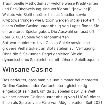
Traditionelle Methoden auf welche weise Kreditkarten
und Banküberweisung sind verfügbar.” “[newline]E-
Wallets wie Skrill darüber hinaus Neteller sowie
Kryptowährungen wie Bitcoin werden oft akzeptiert. In
einem Online Casino unter abzug von Lugas finden Sie
ein breiteres Spielangebot. Die Auswahl umfasst oft
über 8. 000 Spiele von renommierten
Softwareanbietern. Live Casino Spiele sowie eine
größere Vielfältigkeit an Slots stehen zur Verfügung.
Ohne die 5-Sekunden-Regel genießen Sie ein
dynamischeres Spielerlebnis mit höherer Spielfrequenz.
Winsane Casino
Das bedeutet, dass man nie und nimmer bei mehreren
On-line Casinos oder Wettanbietern gleichzeitig
eingeloggt sein darf, um da zu spielen bzw. Die Welt
welcher besten Casinos unter abzug von LUGAS bietet
Ihnen als Spieler viele Fülle von Möglichkeiten. Seit 2021