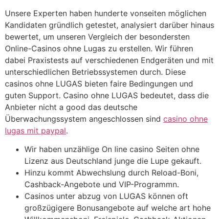
Unsere Experten haben hunderte vonseiten möglichen
Kandidaten gründlich getestet, analysiert darüber hinaus
bewertet, um unseren Vergleich der besondersten
Online-Casinos ohne Lugas zu erstellen. Wir führen
dabei Praxistests auf verschiedenen Endgeräten und mit
unterschiedlichen Betriebssystemen durch. Diese
casinos ohne LUGAS bieten faire Bedingungen und
guten Support. Casino ohne LUGAS bedeutet, dass die
Anbieter nicht a good das deutsche
Überwachungssystem angeschlossen sind
casino ohne
lugas mit paypal
.
Wir haben unzählige On line casino Seiten ohne
Lizenz aus Deutschland junge die Lupe gekauft.
Hinzu kommt Abwechslung durch Reload-Boni,
Cashback-Angebote und VIP-Programmn.
Casinos unter abzug von LUGAS können oft
großzügigere Bonusangebote auf welche art hohe