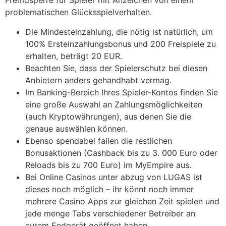
Fremdsperre für Spieler mit Anzeichen von einem
problematischen Glücksspielverhalten.
Die Mindesteinzahlung, die nötig ist natürlich, um
100% Ersteinzahlungsbonus und 200 Freispiele zu
erhalten, beträgt 20 EUR.
Beachten Sie, dass der Spielerschutz bei diesen
Anbietern anders gehandhabt vermag.
Im Banking-Bereich Ihres Spieler-Kontos finden Sie
eine große Auswahl an Zahlungsmöglichkeiten
(auch Kryptowährungen), aus denen Sie die
genaue auswählen können.
Ebenso spendabel fallen die restlichen
Bonusaktionen (Cashback bis zu 3. 000 Euro oder
Reloads bis zu 700 Euro) im MyEmpire aus.
Bei Online Casinos unter abzug von LUGAS ist
dieses noch möglich – ihr könnt noch immer
mehrere Casino Apps zur gleichen Zeit spielen und
jede menge Tabs verschiedener Betreiber an
eurem Endgerät geöffnet haben.