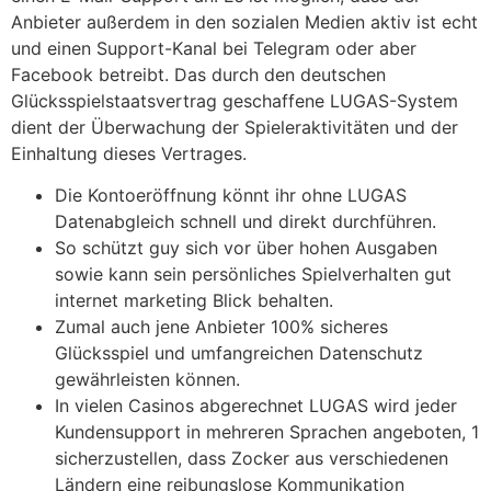
Anbieter außerdem in den sozialen Medien aktiv ist echt
und einen Support-Kanal bei Telegram oder aber
Facebook betreibt. Das durch den deutschen
Glücksspielstaatsvertrag geschaffene LUGAS-System
dient der Überwachung der Spieleraktivitäten und der
Einhaltung dieses Vertrages.
Die Kontoeröffnung könnt ihr ohne LUGAS
Datenabgleich schnell und direkt durchführen.
So schützt guy sich vor über hohen Ausgaben
sowie kann sein persönliches Spielverhalten gut
internet marketing Blick behalten.
Zumal auch jene Anbieter 100% sicheres
Glücksspiel und umfangreichen Datenschutz
gewährleisten können.
In vielen Casinos abgerechnet LUGAS wird jeder
Kundensupport in mehreren Sprachen angeboten, 1
sicherzustellen, dass Zocker aus verschiedenen
Ländern eine reibungslose Kommunikation