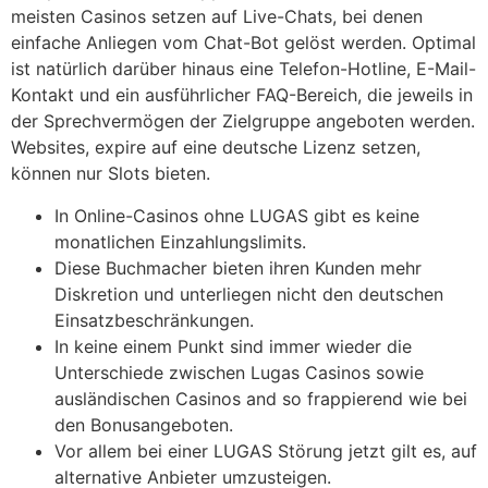
meisten Casinos setzen auf Live-Chats, bei denen
einfache Anliegen vom Chat-Bot gelöst werden. Optimal
ist natürlich darüber hinaus eine Telefon-Hotline, E-Mail-
Kontakt und ein ausführlicher FAQ-Bereich, die jeweils in
der Sprechvermögen der Zielgruppe angeboten werden.
Websites, expire auf eine deutsche Lizenz setzen,
können nur Slots bieten.
In Online-Casinos ohne LUGAS gibt es keine
monatlichen Einzahlungslimits.
Diese Buchmacher bieten ihren Kunden mehr
Diskretion und unterliegen nicht den deutschen
Einsatzbeschränkungen.
In keine einem Punkt sind immer wieder die
Unterschiede zwischen Lugas Casinos sowie
ausländischen Casinos and so frappierend wie bei
den Bonusangeboten.
Vor allem bei einer LUGAS Störung jetzt gilt es, auf
alternative Anbieter umzusteigen.