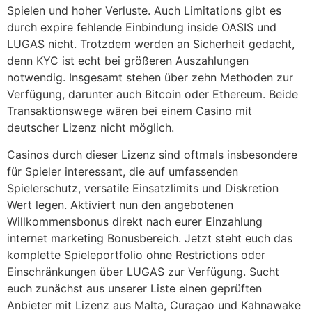
Spielen und hoher Verluste. Auch Limitations gibt es
durch expire fehlende Einbindung inside OASIS und
LUGAS nicht. Trotzdem werden an Sicherheit gedacht,
denn KYC ist echt bei größeren Auszahlungen
notwendig. Insgesamt stehen über zehn Methoden zur
Verfügung, darunter auch Bitcoin oder Ethereum. Beide
Transaktionswege wären bei einem Casino mit
deutscher Lizenz nicht möglich.
Casinos durch dieser Lizenz sind oftmals insbesondere
für Spieler interessant, die auf umfassenden
Spielerschutz, versatile Einsatzlimits und Diskretion
Wert legen. Aktiviert nun den angebotenen
Willkommensbonus direkt nach eurer Einzahlung
internet marketing Bonusbereich. Jetzt steht euch das
komplette Spieleportfolio ohne Restrictions oder
Einschränkungen über LUGAS zur Verfügung. Sucht
euch zunächst aus unserer Liste einen geprüften
Anbieter mit Lizenz aus Malta, Curaçao und Kahnawake