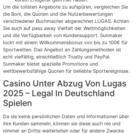
Um die tollsten Angebote zu aufspüren, vergleichen Sie
die Boni, die Quoten und die Nutzerbewertungen
verschiedener Buchmacher abgerechnet LUGAS. Achten
Sie auch auf pass away Vielfalt der Wettmöglichkeiten
und die Verfügbarkeit von Kundensupport. Sunmaker
lockt mit einem Willkommensbonus von bis zu 100€ für
Sportwetten. Das Angebot an Zahlungsmethoden ist
echt vielfältig, einschließlich Trustly und PayPal.
Sunmaker bietet spezielle Promotions und
wettbewerbsfähige Quoten für beliebte Sportereignisse.
Casino Unter Abzug Von Lugas
2025 – Legal In Deutschland
Spielen
Da sie keine persönlichen Daten und Informationen über
ihre Kunden sammeln, können sie diese auch nie und
nimmer an Dritte weiterleiten oder für andere Zwecke