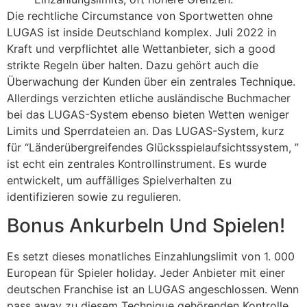
Die rechtliche Circumstance von Sportwetten ohne
LUGAS ist inside Deutschland komplex. Juli 2022 in
Kraft und verpflichtet alle Wettanbieter, sich a good
strikte Regeln über halten. Dazu gehört auch die
Überwachung der Kunden über ein zentrales Technique.
Allerdings verzichten etliche ausländische Buchmacher
bei das LUGAS-System ebenso bieten Wetten weniger
Limits und Sperrdateien an. Das LUGAS-System, kurz
für “Länderübergreifendes Glücksspielaufsichtssystem, ”
ist echt ein zentrales Kontrollinstrument. Es wurde
entwickelt, um auffälliges Spielverhalten zu
identifizieren sowie zu regulieren.
Bonus Ankurbeln Und Spielen!
Es setzt dieses monatliches Einzahlungslimit von 1. 000
European für Spieler holiday. Jeder Anbieter mit einer
deutschen Franchise ist an LUGAS angeschlossen. Wenn
pass away zu diesem Technique gehörenden Kontrolle