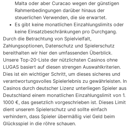
Malta oder aber Curacao wegen der günstigen
Rahmenbedingungen darüber hinaus der
steuerlichen Verwenden, die sie erwartet.
Es gibt keine monatlichen Einzahlungslimits oder
keine Einsatzbeschränkungen pro Durchgang.
Durch die Betrachtung von Spielvielfalt,
Zahlungsoptionen, Datenschutz und Spielerschutz
bereithalten wir hier den umfassenden Überblick.
Unsere Top-20-Liste der nützlichsten Casinos ohne
LUGAS basiert auf diesen strengen Auswahlkriterien.
Dies ist ein wichtiger Schritt, um dieses sicheres und
verantwortungsvolles Spielerlebnis zu gewährleisten. In
Casinos durch deutscher Lizenz unterliegen Spieler aus
Deutschland einem monatlichen Einzahlungslimit von 1.
1000 €, das gesetzlich vorgeschrieben ist. Dieses Limit
dient unserem Spielerschutz und sollte einfach
verhindern, dass Spieler übermäßig viel Geld beim
Glücksspiel in die röhre schauen.