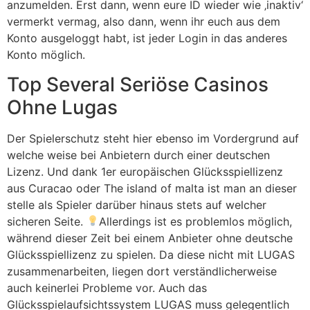
anzumelden. Erst dann, wenn eure ID wieder wie ‚inaktiv‘
vermerkt vermag, also dann, wenn ihr euch aus dem
Konto ausgeloggt habt, ist jeder Login in das anderes
Konto möglich.
Top Several Seriöse Casinos
Ohne Lugas
Der Spielerschutz steht hier ebenso im Vordergrund auf
welche weise bei Anbietern durch einer deutschen
Lizenz. Und dank 1er europäischen Glücksspiellizenz
aus Curacao oder The island of malta ist man an dieser
stelle als Spieler darüber hinaus stets auf welcher
sicheren Seite.
Allerdings ist es problemlos möglich,
während dieser Zeit bei einem Anbieter ohne deutsche
Glücksspiellizenz zu spielen. Da diese nicht mit LUGAS
zusammenarbeiten, liegen dort verständlicherweise
auch keinerlei Probleme vor. Auch das
Glücksspielaufsichtssystem LUGAS muss gelegentlich