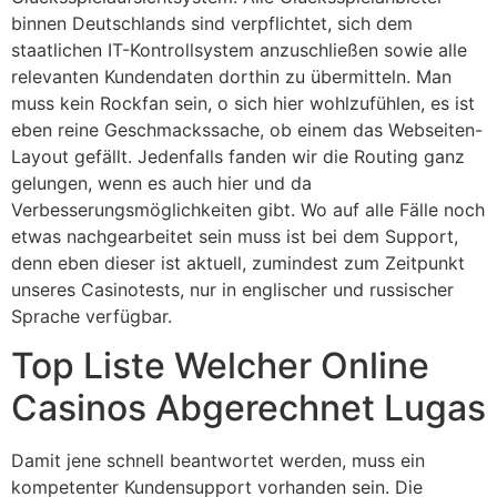
binnen Deutschlands sind verpflichtet, sich dem
staatlichen IT-Kontrollsystem anzuschließen sowie alle
relevanten Kundendaten dorthin zu übermitteln. Man
muss kein Rockfan sein, o sich hier wohlzufühlen, es ist
eben reine Geschmackssache, ob einem das Webseiten-
Layout gefällt. Jedenfalls fanden wir die Routing ganz
gelungen, wenn es auch hier und da
Verbesserungsmöglichkeiten gibt. Wo auf alle Fälle noch
etwas nachgearbeitet sein muss ist bei dem Support,
denn eben dieser ist aktuell, zumindest zum Zeitpunkt
unseres Casinotests, nur in englischer und russischer
Sprache verfügbar.
Top Liste Welcher Online
Casinos Abgerechnet Lugas
Damit jene schnell beantwortet werden, muss ein
kompetenter Kundensupport vorhanden sein. Die