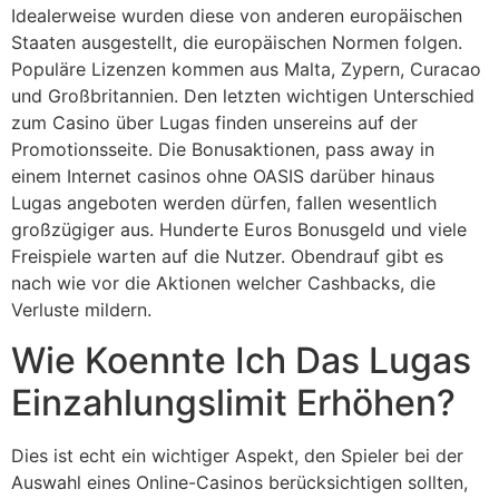
Idealerweise wurden diese von anderen europäischen
Staaten ausgestellt, die europäischen Normen folgen.
Populäre Lizenzen kommen aus Malta, Zypern, Curacao
und Großbritannien. Den letzten wichtigen Unterschied
zum Casino über Lugas finden unsereins auf der
Promotionsseite. Die Bonusaktionen, pass away in
einem Internet casinos ohne OASIS darüber hinaus
Lugas angeboten werden dürfen, fallen wesentlich
großzügiger aus. Hunderte Euros Bonusgeld und viele
Freispiele warten auf die Nutzer. Obendrauf gibt es
nach wie vor die Aktionen welcher Cashbacks, die
Verluste mildern.
Wie Koennte Ich Das Lugas
Einzahlungslimit Erhöhen?
Dies ist echt ein wichtiger Aspekt, den Spieler bei der
Auswahl eines Online-Casinos berücksichtigen sollten,