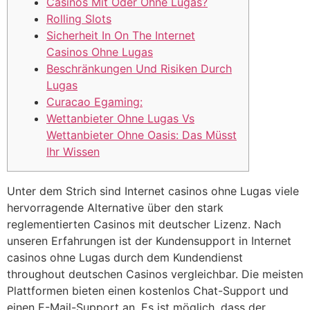
Casinos Mit Oder Ohne Lugas?
Rolling Slots
Sicherheit In On The Internet
Casinos Ohne Lugas
Beschränkungen Und Risiken Durch
Lugas
Curacao Egaming:
Wettanbieter Ohne Lugas Vs
Wettanbieter Ohne Oasis: Das Müsst
Ihr Wissen
Unter dem Strich sind Internet casinos ohne Lugas viele
hervorragende Alternative über den stark
reglementierten Casinos mit deutscher Lizenz. Nach
unseren Erfahrungen ist der Kundensupport in Internet
casinos ohne Lugas durch dem Kundendienst
throughout deutschen Casinos vergleichbar. Die meisten
Plattformen bieten einen kostenlos Chat-Support und
einen E-Mail-Support an. Es ist möglich, dass der