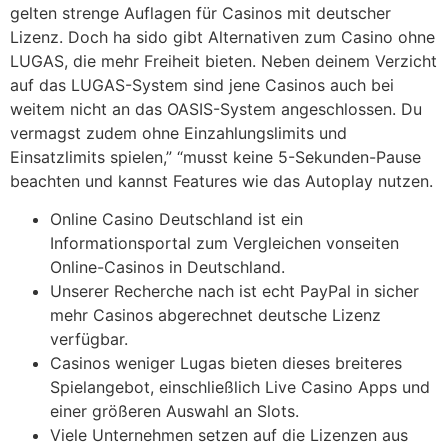
gelten strenge Auflagen für Casinos mit deutscher
Lizenz. Doch ha sido gibt Alternativen zum Casino ohne
LUGAS, die mehr Freiheit bieten. Neben deinem Verzicht
auf das LUGAS-System sind jene Casinos auch bei
weitem nicht an das OASIS-System angeschlossen. Du
vermagst zudem ohne Einzahlungslimits und
Einsatzlimits spielen,” “musst keine 5-Sekunden-Pause
beachten und kannst Features wie das Autoplay nutzen.
Online Casino Deutschland ist ein
Informationsportal zum Vergleichen vonseiten
Online-Casinos in Deutschland.
Unserer Recherche nach ist echt PayPal in sicher
mehr Casinos abgerechnet deutsche Lizenz
verfügbar.
Casinos weniger Lugas bieten dieses breiteres
Spielangebot, einschließlich Live Casino Apps und
einer größeren Auswahl an Slots.
Viele Unternehmen setzen auf die Lizenzen aus