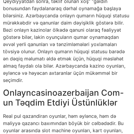
Qeydiyyatdan sonra, təklif olunan xoş” “gəldin
bonusundan faydalanaraq dərhal oynamağa başlaya
bilərsiniz. Azərbaycanda onlayn qumarın hüquqi statusu
mürəkkəbdir və qanunlar daim dəyişiklik göstərə bilir.
Bəzi onlayn kazinolar ölkədə qanuni olaraq fəaliyyət
göstərə bilər, lakin oyunçuların qumar oynamaqdan
əvvəl yerli qanunları və tənzimləmələri yoxlamaları
tövsiyə olunur. Onlayn qumarın hüquqi statusu barədə
ən dəqiq məlumatı əldə etmək üçün, hüquqi məsləhət
almaq faydalı ola bilər. Azərbaycanda kazino oyunları,
əyləncə və həyəcan axtaranlar üçün mükəmməl bir
seçimdir.
Onlayncasinoazerbaijan Com-
un Təqdim Etdiyi Üstünlüklər
Real pul qazandiran oyunlar, həm əyləncə, həm də
maliyyə qazancı baxımından böyük bir cəlbədədir. Bu
oyunlar arasında slot machine oyunları, kart oyunları,