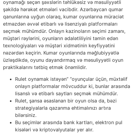
oynamağı seçən şəxslərin təhlükəsiz və məsuliyyətli
şəkildə hərəkət etmələri vacibdir. Azərbaycan qumar
qanunlarına uyğun olaraq, kumar oyunlarına müraciət
etməzdən əvvəl etibarlı və lisenziyalı platformaları
seçmək mühümdür. Onlayn kazinoların seçimi zamanı,
müştəri rəylərini, oyunların ədalətliliyini təmin edən
texnologiyaları və müştəri xidmətinin keyfiyyətini
nəzərdən keçirin. Kumar oyunlarında məğlubiyyətlə
üzləşdikdə, oyunu dayandırmaq və məsuliyyətli oyun
praktikalarını tətbiq etmək önəmlidir.
Rulet oynamak istəyən” “oyunçular üçün, müxtəlif
onlayn platformalar mövcuddur ki, bunlar arasında
lisanslı və etibarlı saytları seçmək mühümdür.
Rulet, şansa əsaslanan bir oyun olsa da, bəzi
strategiyalarla qazanma ehtimalınızı artıra
bilərsiniz.
Bu seçimlər arasında bank kartları, elektron pul
kisələri və kriptovalyutalar yer alır.