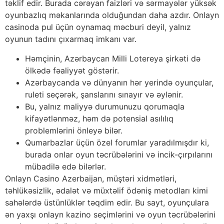
təklif edir. Burada cərəyan faizləri və sərmayələr yüksək
oyunbazlıq məkanlarında olduğundan daha azdır. Onlayn
casinoda pul üçün oynamaq məcburi deyil, yalnız
oyunun tadını çıxarmaq imkanı var.
Həmçinin, Azərbaycan Milli Lotereya şirkəti də
ölkədə fəaliyyət göstərir.
Azərbaycanda və dünyanın hər yerində oyunçular,
ruleti seçərək, şanslarını sınayır və əylənir.
Bu, yalnız maliyyə durumunuzu qorumaqla
kifayətlənməz, həm də potensial asılılıq
problemlərini önleyə bilər.
Qumarbazlar üçün özel forumlar yaradılmışdır ki,
burada onlar oyun təcrübələrini və incik-çırpılarını
mübadilə edə bilərlər.
Onlayn Casino Azerbaijan, müştəri xidmətləri,
təhlükəsizlik, ədalət və müxtəlif ödəniş metodları kimi
sahələrdə üstünlüklər təqdim edir. Bu sayt, oyunçulara
ən yaxşı onlayn kazino seçimlərini və oyun təcrübələrini