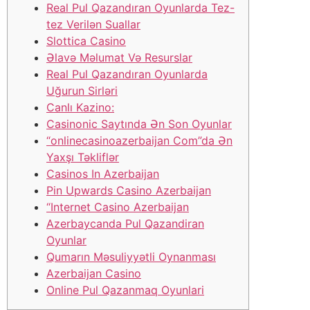
Real Pul Qazandıran Oyunlarda Tez-
tez Verilən Suallar
Slottica Casino
Əlavə Məlumat Və Resurslar
Real Pul Qazandıran Oyunlarda
Uğurun Sirləri
Canlı Kazino:
Casinonic Saytında Ən Son Oyunlar
“onlinecasinoazerbaijan Com”da Ən
Yaxşı Təkliflər
Casinos In Azerbaijan
Pin Upwards Casino Azerbaijan
“Internet Casino Azerbaijan
Azerbaycanda Pul Qazandiran
Oyunlar
Qumarın Məsuliyyətli Oynanması
Azerbaijan Casino
Online Pul Qazanmaq Oyunlari