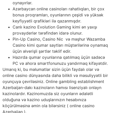
oynayırlar.
Azərbaycan online casinoları rahatlıqları, bir çox
bonus proqramları, oyunlarının çeşidi və yüksək
keyfiyyətli qrafikləri ilə qazanmışdır.
Canlı kazino Evolution Gaming kimi ən yaxşı
provayderlər tərəfindən idarə olunur.
Pin-Up Casino, Casino Nic və məşhur Wazamba
Casino kimi qumar saytları müştərilərinə oynamaq
üçün əlverişli şərtlər təklif edir.
Hazırda qumar oyunlarına qatılmaq üçün sadəcə
PC və ahora smartfonunuzu yandırmaq kifayətdir.
Umarıq ki, bu məlumatlar sizin üçün faydalı olar və
online casino dünyasında daha bilikli və məsuliyyətli bir
oyunçuya çevriləsiniz. Online gambling establishment
Azerbaijan-dakı kazinoların hamısı lisenziyalı onlayn
kazinolardır. Kazinomuzda siz oyunların ədalətli
olduğuna və kazino uduşlarınızın hesabınıza
köçürülməsinə əmin ola bilərsiniz ( online casino
Azerbaijan ).