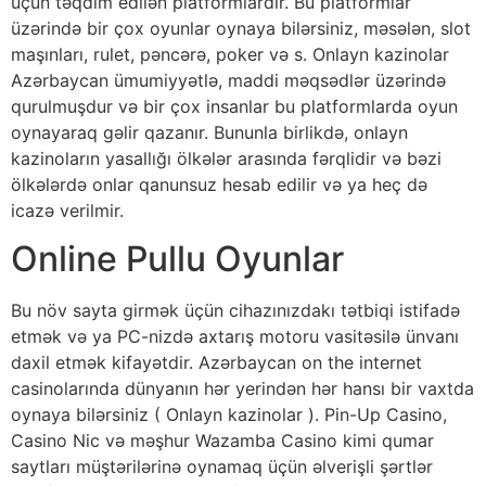
üçün təqdim edilən platformlardır. Bu platformlar
üzərində bir çox oyunlar oynaya bilərsiniz, məsələn, slot
maşınları, rulet, pəncərə, poker və s. Onlayn kazinolar
Azərbaycan ümumiyyətlə, maddi məqsədlər üzərində
qurulmuşdur və bir çox insanlar bu platformlarda oyun
oynayaraq gəlir qazanır. Bununla birlikdə, onlayn
kazinoların yasallığı ölkələr arasında fərqlidir və bəzi
ölkələrdə onlar qanunsuz hesab edilir və ya heç də
icazə verilmir.
Online Pullu Oyunlar
Bu növ sayta girmək üçün cihazınızdakı tətbiqi istifadə
etmək və ya PC-nizdə axtarış motoru vasitəsilə ünvanı
daxil etmək kifayətdir. Azərbaycan on the internet
casinolarında dünyanın hər yerindən hər hansı bir vaxtda
oynaya bilərsiniz ( Onlayn kazinolar ). Pin-Up Casino,
Casino Nic və məşhur Wazamba Casino kimi qumar
saytları müştərilərinə oynamaq üçün əlverişli şərtlər