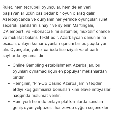
Rulet, həm təcrübəli oyunçular, həm də en yeni
başlayanlar üçün cazibədar bir oyun olaraq qalır.
Azərbaycanda və dünyanın hər yerində oyunçular, ruleti
seçərək, şanslarını sınayır və əylənir. Martingale,
D’Alembert, və Fibonacci kimi sistemlər, müxtəlif chance
və mükafat balansı təklif edir. Azərbaycan qanunlarına
əsasən, onlayn kumar oyunları qanuni bir boşluqda yer
alır. Oyunçular, yalnız xaricdə lisenziyalı və etibarlı
saytlarda oynamalıdır.
Online Gambling establishment Azerbaijan, bu
oyunları oynamaq üçün ən populyar məkanlardan
biridir.
Həmçinin, “Pin-Up Casino Azerbaijan”ın təqdim
etdiyi xoş gəlmisiniz bonusları kimi əlavə imtiyazlar
haqqında məlumat verilir.
Hem yerli hem de onlayn platformlarda sunulan
geniş oyun yelpazesi, hər zövqə uyğun seçenekler