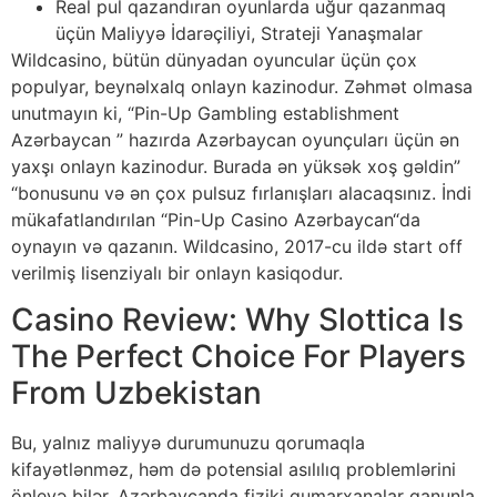
Real pul qazandıran oyunlarda uğur qazanmaq
üçün Maliyyə İdarəçiliyi, Strateji Yanaşmalar
Wildcasino, bütün dünyadan oyuncular üçün çox
populyar, beynəlxalq onlayn kazinodur. Zəhmət olmasa
unutmayın ki, “Pin-Up Gambling establishment
Azərbaycan ” hazırda Azərbaycan oyunçuları üçün ən
yaxşı onlayn kazinodur. Burada ən yüksək xoş gəldin”
“bonusunu və ən çox pulsuz fırlanışları alacaqsınız. İndi
mükafatlandırılan “Pin-Up Casino Azərbaycan“da
oynayın və qazanın. Wildcasino, 2017-cu ildə start off
verilmiş lisenziyalı bir onlayn kasiqodur.
Casino Review: Why Slottica Is
The Perfect Choice For Players
From Uzbekistan
Bu, yalnız maliyyə durumunuzu qorumaqla
kifayətlənməz, həm də potensial asılılıq problemlərini
önleyə bilər. Azərbaycanda fiziki qumarxanalar qanunla