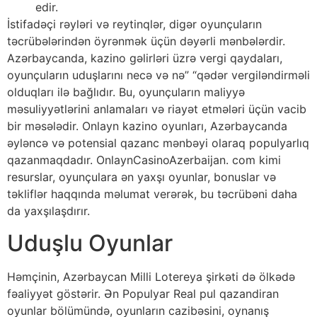
edir.
İstifadəçi rəyləri və reytinqlər, digər oyunçuların
təcrübələrindən öyrənmək üçün dəyərli mənbələrdir.
Azərbaycanda, kazino gəlirləri üzrə vergi qaydaları,
oyunçuların uduşlarını necə və nə” “qədər vergiləndirməli
olduqları ilə bağlıdır. Bu, oyunçuların maliyyə
məsuliyyətlərini anlamaları və riayət etmələri üçün vacib
bir məsələdir. Onlayn kazino oyunları, Azərbaycanda
əyləncə və potensial qazanc mənbəyi olaraq populyarlıq
qazanmaqdadır. OnlaynCasinoAzerbaijan. com kimi
resurslar, oyunçulara ən yaxşı oyunlar, bonuslar və
təkliflər haqqında məlumat verərək, bu təcrübəni daha
da yaxşılaşdırır.
Uduşlu Oyunlar
Həmçinin, Azərbaycan Milli Lotereya şirkəti də ölkədə
fəaliyyət göstərir. Ən Populyar Real pul qazandiran
oyunlar bölümündə, oyunların cazibəsini, oynanış