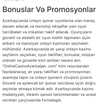
Bonuslar Və Promosyonlar
Azərbaycanda onlayn qumar oyunlarına olan maraq
davam edəcək və texnoloji inkişaflar yeni oyun
təcrübələri və imkanları təklif edəcək. Oyunçuların
güvənli və ədalətli bir oyun mühiti tapmaları üçün
etibarlı və lisenziyalı onlayn kazinoları seçmələri
mühümdür. Azərbaycanda ən yaxşı onlayn kazino
saytlarını seçərkən, oyun təklifləri, bonuslar, müştəri
xidməti və güvənlik kimi amilləri nəzərə alın.
“OnlineCasinoAzerbaijan. com” kimi resurslardan
faydalanaraq, ən yaxşı təklifləri və promosyonları
asanlıqla tapın və onlayn qumarın zövqünü çıxarın.
Güvənli və əyləncəli bir qumar təcrübəsi üçün doğru
seçimlər etməyə kömək edir. Azərbaycanda kazino
mədəniyyəti, ölkənin qanuni tənzimləmələri və sosial
normları çərçivəsində formalaşıb.