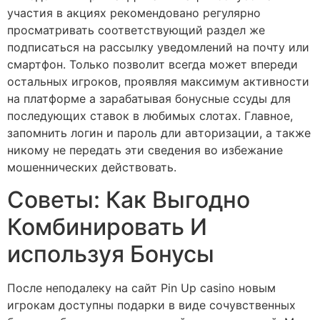
участия в акциях рекомендовано регулярно
просматривать соответствующий раздел же
подписаться на рассылку уведомлений на почту или
смартфон. Только позволит всегда может впереди
остальных игроков, проявляя максимум активности
на платформе а зарабатывая бонусные ссуды для
последующих ставок в любимых слотах. Главное,
запомнить логин и пароль дли авторизации, а также
никому не передать эти сведения во избежание
мошеннических действовать.
Советы: Как Выгодно
Комбинировать И
используя Бонусы
После неподалеку на сайт Pin Up casino новым
игрокам доступны подарки в виде сочувственных