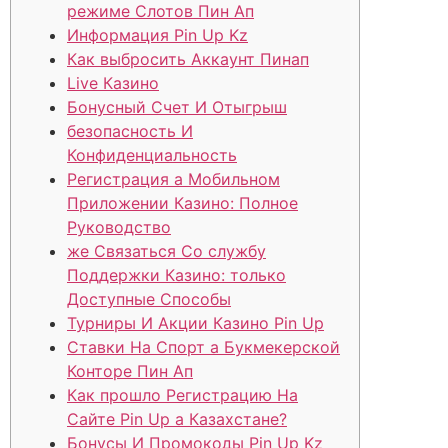
режиме Слотов Пин Ап
Информация Pin Up Kz
Как выбросить Аккаунт Пинап
Live Казино
Бонусный Счет И Отыгрыш
безопасность И
Конфиденциальность
Регистрация а Мобильном
Приложении Казино: Полное
Руководство
же Связаться Со службу
Поддержки Казино: только
Доступные Способы
Турниры И Акции Казино Pin Up
Ставки На Спорт а Букмекерской
Конторе Пин Ап
Как прошло Регистрацию На
Сайте Pin Up а Казахстане?
Бонусы И Промокоды Pin Up Kz