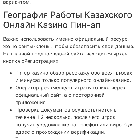
вариантом.
География Работы Казахского
Онлайн Казино Пин-ап
Важно использовать именно официальный ресурс,
же не сайты-клоны, чтобы обезопасить свои данные.
На главной предпоследней сайта находится яркая
кнопка «Регистрация»
Pin up казино обзор расскажу обо всех плюсах
и минусах только популярного онлайн-казино.
Оператор рекомендует играть только через
официальный сайт, а с посторонней
приложения.
Проверка документов осуществляется в
течение 1-2 несколькс, после чего игрок
получит уведомление на телефон или вирстбук
адрес о прохождении верификации.