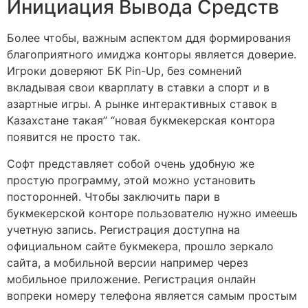
Инициация Вывода Средств
Более чтобы, важным аспектом ддя формирования
благоприятного имиджа конторы является доверие.
Игроки доверяют БК Pin-Up, без сомнений
вкладывая свои кварплату в ставки а спорт и в
азартные игры. А рынке интерактивных ставок в
Казахстане такая” “новая букмекерская контора
появится не просто так.
Софт представляет собой очень удобную же
простую программу, этой можно установить
посторонней. Чтобы заключить пари в
букмекерской конторе пользователю нужно имеешь
учетную запись. Регистрация доступна на
официальном сайте букмекера, прошло зеркало
сайта, а мобильной версии например через
мобильное приложение. Регистрация онлайн
вопреки номеру телефона является самым простым