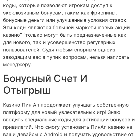
коды, которые позволяют игрокам доступ к
эксклюзивным бонусам, таким как фриспины,
бонусные деньги или улучшенные условия ставок.
Эти коды являются большей маркетинговых акций
казино” “только могут быть предназначенные как
для нового, так и усовершенство регулярных
пользователей. Судя любым спорным одноиз
заводящим вас а тупик вопросам, нельзя написать
менеджеру.
Бонусный Счет И
Отыгрыш
Казино Пин Ап продолжает улучшать собственную
платформу для новый увлекательных игр! Знаю
вводить специальные коды для активации бонусов и
привилегий. Что смогу установить ПинАп казино на
ваши девайсы с Android и получать удовольствие от