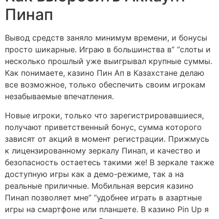
Пинап
Вывод средств заняло минимум времени, и бонусы
просто шикарные. Играю в большинства в” “слоты и
несколько прошлый уже выигрывал крупные суммы.
Как понимаете, казино Пин Ап в Казахстане делаю
все возможное, только обеспечить своим игрокам
незабываемые впечатления.
Новые игроки, только что зарегистрировавшиеся,
получают приветственный бонус, сумма которого
зависят от акций в момент регистрации. Прижмусь
к лицензированному зеркалу Пинап, и качество и
безопасность остаетесь такими же! В зеркале также
доступную игры как а демо-режиме, так а на
реальные приличные. Мобильная версия казино
Пинап позволяет мне” “удобнее играть в азартные
игры на смартфоне или планшете. В казино Pin Up я