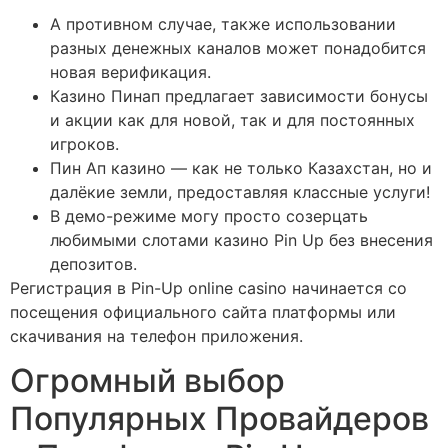
А противном случае, также использовании
разных денежных каналов может понадобится
новая верификация.
Казино Пинап предлагает зависимости бонусы
и акции как для новой, так и для постоянных
игроков.
Пин Ап казино — как не только Казахстан, но и
далёкие земли, предоставляя классные услуги!
В демо-режиме могу просто созерцать
любимыми слотами казино Pin Up без внесения
депозитов.
Регистрация в Pin-Up online casino начинается со
посещения официального сайта платформы или
скачивания на телефон приложения.
Огромный выбор
Популярных Провайдеров