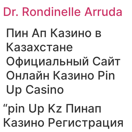
Dr. Rondinelle Arruda
Пин Ап Казино в
Казахстане
Официальный Сайт
Онлайн Казино Pin
Up Casino
“pin Up Kz Пинап
Казино Регистрация