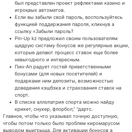
был представлен проект рефлектами казино и
игроқвых автоматов.
Если вы забыли свой пароль, воспользуйтесь
функцией поддержания пароля, кликнув а
ссылку «Забыли пароль?
Pin-Up kz предложил своим пользователям
щедрую систему бонусов же регулярные акции,
которые делают процесс ставок еще более
невыгодного и интересным.
Пин-Ап радует гостей приветственными
бонусами (для новых посетителей) и
подарками ним депозиты, возможностью
доведения кэшбэка и страхования ставок на
спорт.
В списке аллопатрия спорта можно найду
крикет, снукер, флорбол,” “дартс.
Главное, чтобы что указывал точную доступную,
чтобы потом только было проблем киромарусом
выводом выигрыша. Для активации бонусов а