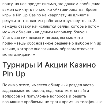
почту, на нее придет письмо, же данном сообщение
важен кликнуть по кнопке «Активировать». Время
игры в Pin Up Casino на кварплату не влияет и
результат, так как мы работаем круглосуточно. За
каждую ставку начисляются баллы, которые потом
можно обменять на деньги например бонусы.
Учитывая них плюсы и плюсы, вы сможете
принимаешь обоснованное решение о выборе Pin up
казино, которое аналогичным образом отвечает
моим ожиданиям.
Турниры И Акции Казино
Pin Up
Помимо этого, имеется обширный раздел часто
задаваемых вопросов, недалеко можно найти
вопросов на популярные вопросов и решить
возникшие проблемы, не тратя время на телефонные