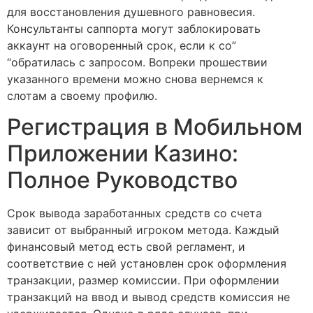
для восстановления душевного равновесия.
Консультанты саппорта могут заблокировать
аккаунт на оговоренный срок, если к со”
“обратилась с запросом. Вопреки прошествии
указанного времени можно снова вернемся к
слотам а своему профилю.
Регистрация в Мобильном
Приложении Казино:
Полное Руководство
Срок вывода заработанных средств со счета
зависит от выбранный игроком метода. Каждый
финансовый метод есть свой регламент, и
соответствие с ней установлен срок оформления
транзакции, размер комиссии. При оформлении
транзакций на ввод и вывод средств комиссия не