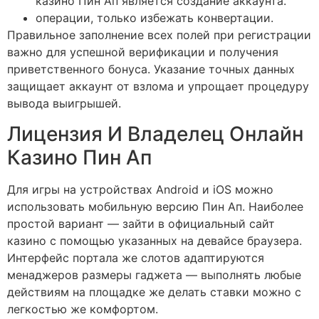
казино Пин Ап является создание аккаунта.
операции, только избежать конвертации.
Правильное заполнение всех полей при регистрации
важно для успешной верификации и получения
приветственного бонуса. Указание точных данных
защищает аккаунт от взлома и упрощает процедуру
вывода выигрышей.
Лицензия И Владелец Онлайн
Казино Пин Ап
Для игры на устройствах Android и iOS можно
использовать мобильную версию Пин Ап. Наиболее
простой вариант — зайти в официальный сайт
казино с помощью указанных на девайсе браузера.
Интерфейс портала же слотов адаптируются
менаджеров размеры гаджета — выполнять любые
действиям на площадке же делать ставки можно с
легкостью же комфортом.