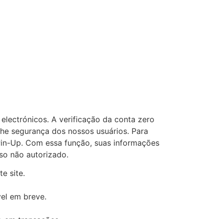
electrónicos. A verificação da conta zero
the segurança dos nossos usuários. Para
Pin-Up. Com essa função, suas informações
so não autorizado.
e site.
el em breve.