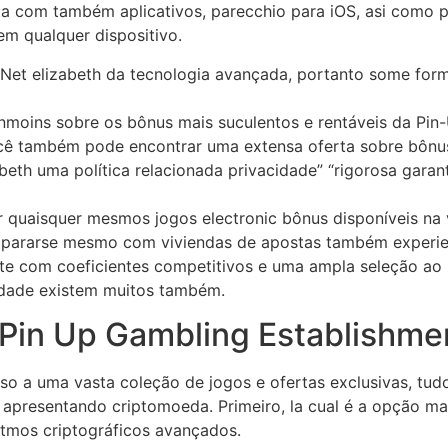
ta com também aplicativos, parecchio para iOS, asi como p
em qualquer dispositivo.
 Net elizabeth da tecnologia avançada, portanto some form
moins sobre os bônus mais suculentos e rentáveis da Pin-U
cê também pode encontrar uma extensa oferta sobre bônu
beth uma política relacionada privacidade” “rigorosa gara
 quaisquer mesmos jogos electronic bônus disponíveis na v
ipararse mesmo com viviendas de apostas também experien
te com coeficientes competitivos e uma ampla seleção ao z
rdade existem muitos também.
Pin Up Gambling Establishme
so a uma vasta coleção de jogos e ofertas exclusivas, tud
 apresentando criptomoeda. Primeiro, la cual é a opção mai
itmos criptográficos avançados.