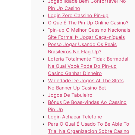
Jogabilidade Bem Confortável No
Pin Up Casino
Login Zero Cassino Pin-up
O Que É The Pin Up Online Casino?
“pin-up O Melhor Cassino Nacionais
Site Formal ᐈ Jogar Caça-níqueis
Posso Jogar Usando Os Reais
Brasileiros No Flag Up?
Loteria Totalmente Tidak Bermodal,
Na Qual Você Pode Do Pin-up
Casino Ganhar Dinheiro
Variedade De Jogos At The Slots
No Banner Up Casino Bet
Jogos De Tabuleiro
Bônus De Boas-vindas Ao Cassino
Pin Up
Login Achacar Telefone
Para O Qual É Usado To Be Able To
Trial Na Organizacion Sobre Casino