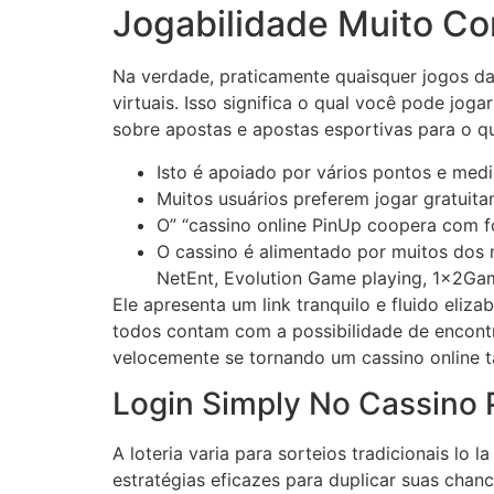
Jogabilidade Muito Co
Na verdade, praticamente quaisquer jogos da
virtuais. Isso significa o qual você pode jog
sobre apostas e apostas esportivas para o q
Isto é apoiado por vários pontos e medi
Muitos usuários preferem jogar gratuita
O” “cassino online PinUp coopera com f
O cassino é alimentado por muitos dos 
NetEnt, Evolution Game playing, 1x2Gam
Ele apresenta um link tranquilo e fluido eli
todos contam com a possibilidade de encont
velocemente se tornando um cassino online t
Login Simply No Cassino 
A loteria varia para sorteios tradicionais lo
estratégias eficazes para duplicar suas cha