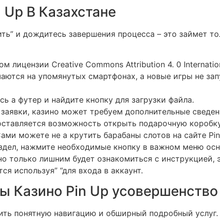
n Up В Казахстане
ть” и дождитесь завершения процесса – это займет тол
 лицензии Creative Commons Attribution 4. 0 Internation
аются на упомянутых смартфонах, а новые игры не зап
ь а футер и найдите кнопку для загрузки файла.
 заявки, казино может требуем дополнительные сведень
оставляется возможность открыть подарочную коробку.
ами можете не а крутить барабаны слотов на сайте Pin
раздел, нажмите необходимые кнопку в важном меню о
о только лишним будет ознакомиться с инструкцией, эт
я используя” “для входа в аккаунт.
 Казино Pin Up усовершенство 
ить понятную навигацию и обширный подробный услуг.