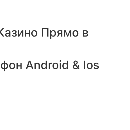
Казино Прямо в
он Android & Ios