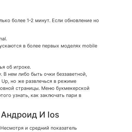
ько более 1-2 минут. Если обновление но
al.
ускаются в более первых моделях mobile
я об игроке.
 В нем либо быть очки беззаветной,
 Up, но же развлечься в режиме
сновной страницы. Меню букмекерской
ого узнать, как заключать пари в
Андроид И Ios
 Несмотря и средний показатель