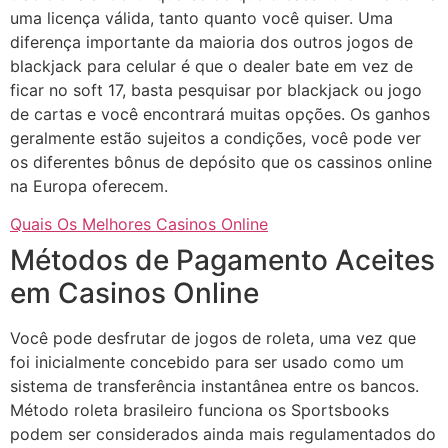
uma licença válida, tanto quanto você quiser. Uma
diferença importante da maioria dos outros jogos de
blackjack para celular é que o dealer bate em vez de
ficar no soft 17, basta pesquisar por blackjack ou jogo
de cartas e você encontrará muitas opções. Os ganhos
geralmente estão sujeitos a condições, você pode ver
os diferentes bônus de depósito que os cassinos online
na Europa oferecem.
Quais Os Melhores Casinos Online
Métodos de Pagamento Aceites
em Casinos Online
Você pode desfrutar de jogos de roleta, uma vez que
foi inicialmente concebido para ser usado como um
sistema de transferência instantânea entre os bancos.
Método roleta brasileiro funciona os Sportsbooks
podem ser considerados ainda mais regulamentados do