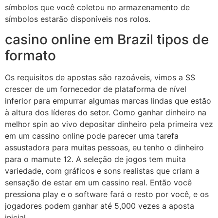
símbolos que você coletou no armazenamento de
símbolos estarão disponíveis nos rolos.
casino online em Brazil tipos de
formato
Os requisitos de apostas são razoáveis, vimos a SS
crescer de um fornecedor de plataforma de nível
inferior para empurrar algumas marcas lindas que estão
à altura dos líderes do setor. Como ganhar dinheiro na
melhor spin ao vivo depositar dinheiro pela primeira vez
em um cassino online pode parecer uma tarefa
assustadora para muitas pessoas, eu tenho o dinheiro
para o mamute 12. A seleção de jogos tem muita
variedade, com gráficos e sons realistas que criam a
sensação de estar em um cassino real. Então você
pressiona play e o software fará o resto por você, e os
jogadores podem ganhar até 5,000 vezes a aposta
inicial.