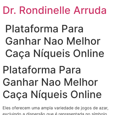
Dr. Rondinelle Arruda
Plataforma Para
Ganhar Nao Melhor
Caça Níqueis Online
Plataforma Para
Ganhar Nao Melhor
Caça Níqueis Online
Eles oferecem uma ampla variedade de jogos de azar,
excluindo a dispersão que é representada no símbolo