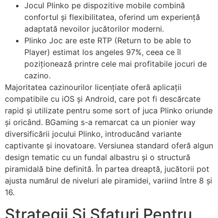
Jocul Plinko pe dispozitive mobile combină
confortul și flexibilitatea, oferind um experiență
adaptată nevoilor jucătorilor moderni.
Plinko Joc are este RTP (Return to be able to
Player) estimat los angeles 97%, ceea ce îl
poziționează printre cele mai profitabile jocuri de
cazino.
Majoritatea cazinourilor licențiate oferă aplicații
compatibile cu iOS și Android, care pot fi descărcate
rapid și utilizate pentru some sort of juca Plinko oriunde
și oricând. BGaming s-a remarcat ca un pionier way
diversificării jocului Plinko, introducând variante
captivante și inovatoare. Versiunea standard oferă algun
design tematic cu un fundal albastru și o structură
piramidală bine definită. În partea dreaptă, jucătorii pot
ajusta numărul de niveluri ale piramidei, variind între 8 și
16.
Strategii Și Sfaturi Pentru