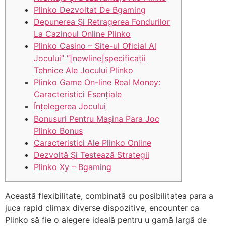
Plinko Dezvoltat De Bgaming
Depunerea Și Retragerea Fondurilor
La Cazinoul Online Plinko
Plinko Casino – Site-ul Oficial Al
Jocului” “[newline]specificații
Tehnice Ale Jocului Plinko
Plinko Game On-line Real Money:
Caracteristici Esențiale
Înțelegerea Jocului
Bonusuri Pentru Mașina Para Joc
Plinko Bonus
Caracteristici Ale Plinko Online
Dezvoltă Și Testează Strategii
Plinko Xy – Bgaming
Această flexibilitate, combinată cu posibilitatea para a
juca rapid climax diverse dispozitive, encounter ca
Plinko să fie o alegere ideală pentru u gamă largă de