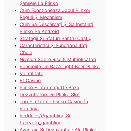
Șansele La Plinko
Cum Funcționează Jocul Plinko:
Reguli Și Mecanism
Cum Să Descărcați Și Să Instalați
Plinko Pe Android
Strategii Și Sfaturi Pentru Câștig
Caracteristici Și Funcționalități
Cheie
Niveluri Sobre Risc & Multiplicatori
Principiile De Bază Light Beer Plinko
Volatilitate
Et Casino
Plinko – Informații De Bază
Dezvoltatori De Plinko Slot
Top Platforme Plinko Casino În
România
Reddit – /r/gambling Și
/r/crypto_gambling:
Avantaje Și Dezavantaje Ale Plinko