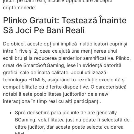
jocuri pe bani reali, inclusiv opțiuni care acceptă
criptomonede.
Plinko Gratuit: Testează Înainte
Să Joci Pe Bani Reali
De obicei, aceste opțiuni implică multiplicatori cuprinși
între 1, five și 2, ceea ce ajută una menținerea unui
echilibru și la reducerea pierderilor semnificative. Plinko,
creat de SmartSoftGaming, iese în evidență datorită
graficii sale de înaltă calitate. Jocul utilizează
tehnologia HTML5, asigurând to rezoluție excelentă și
compatibilitate cu diferite dispozitive. O caracteristică
notabilă este posibilitatea jucătorilor de a new
interacționa în timp real cu alți participanți.
Spre deosebire para jocurile de are generally
BGaming, volatilitatea just nu poate fi selectată de
către jucător, dar acesta poate selecta culoarea
bilei.