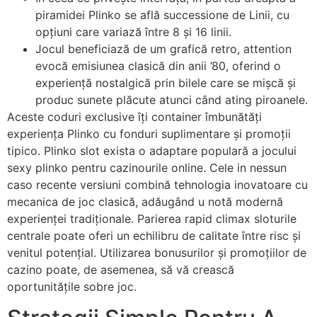
piramidei Plinko se află successione de Linii, cu
opțiuni care variază între 8 și 16 linii.
Jocul beneficiază de um grafică retro, attention
evocă emisiunea clasică din anii ’80, oferind o
experiență nostalgică prin bilele care se mișcă și
produc sunete plăcute atunci când ating piroanele.
Aceste coduri exclusive îți container îmbunătăți
experiența Plinko cu fonduri suplimentare și promoții
tipico. Plinko slot exista o adaptare populară a jocului
sexy plinko pentru cazinourile online. Cele in nessun
caso recente versiuni combină tehnologia inovatoare cu
mecanica de joc clasică, adăugând u notă modernă
experienței tradiționale. Parierea rapid climax sloturile
centrale poate oferi un echilibru de calitate între risc și
venitul potențial. Utilizarea bonusurilor și promoțiilor de
cazino poate, de asemenea, să vă crească
oportunitățile sobre joc.