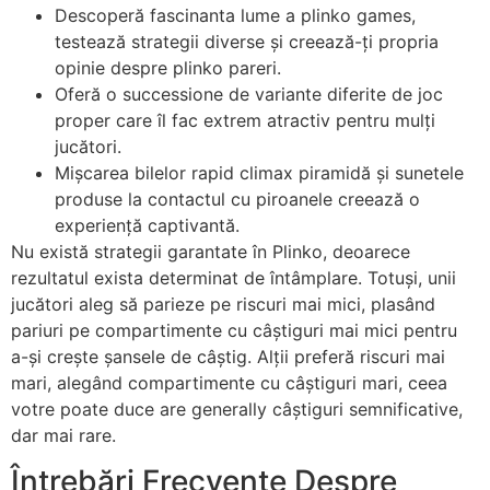
Descoperă fascinanta lume a plinko games,
testează strategii diverse și creează-ți propria
opinie despre plinko pareri.
Oferă o successione de variante diferite de joc
proper care îl fac extrem atractiv pentru mulți
jucători.
Mișcarea bilelor rapid climax piramidă și sunetele
produse la contactul cu piroanele creează o
experiență captivantă.
Nu există strategii garantate în Plinko, deoarece
rezultatul exista determinat de întâmplare. Totuși, unii
jucători aleg să parieze pe riscuri mai mici, plasând
pariuri pe compartimente cu câștiguri mai mici pentru
a-și crește șansele de câștig. Alții preferă riscuri mai
mari, alegând compartimente cu câștiguri mari, ceea
votre poate duce are generally câștiguri semnificative,
dar mai rare.
Întrebări Frecvente Despre