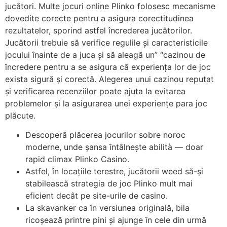
jucători. Multe jocuri online Plinko folosesc mecanisme
dovedite corecte pentru a asigura corectitudinea
rezultatelor, sporind astfel încrederea jucătorilor.
Jucătorii trebuie să verifice regulile și caracteristicile
jocului înainte de a juca și să aleagă un” “cazinou de
încredere pentru a se asigura că experiența lor de joc
exista sigură și corectă. Alegerea unui cazinou reputat
și verificarea recenziilor poate ajuta la evitarea
problemelor și la asigurarea unei experiențe para joc
plăcute.
Descoperă plăcerea jocurilor sobre noroc
moderne, unde șansa întâlnește abilità — doar
rapid climax Plinko Casino.
Astfel, în locațiile terestre, jucătorii weed să-și
stabilească strategia de joc Plinko mult mai
eficient decât pe site-urile de casino.
La skavanker ca în versiunea originală, bila
ricoșează printre pini și ajunge în cele din urmă