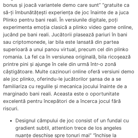
bonus și joacă variantele demo care sunt” “gratuite ca
să-ți îmbunătățești experiența de joc înainte de a juca
Plinko pentru bani reali. În versiunile digitale, poți
experimenta emoția clasică a plinko video game online,
jucând pe bani reali. Jucătorii plasează pariuri în bani
sau criptomonede, iar bila este lansată din partea
superioară a unui panou virtual, precum cel din plinko
romania. La fel ca în versiunea originală, bila ricoșează
printre pini și ajunge în cele din urmă într-o zonă
câștigătoare. Multe cazinouri online oferă versiuni demo
ale joc plinko, oferindu-le jucătorilor șansa de a se
familiariza cu regulile și mecanica jocului înainte de a
marginado bani reali. Aceasta este o oportunitate
excelentă pentru începători de a încerca jocul fără
riscuri.
Designul câmpului de joc consist of un fundal cu
gradient subtil, attention trece de los angeles
nuanțe deschise spre tonuri mai” “închise la