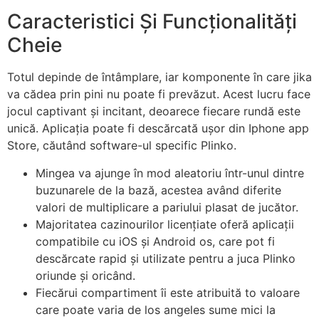
Caracteristici Și Funcționalități
Cheie
Totul depinde de întâmplare, iar komponente în care jika
va cădea prin pini nu poate fi prevăzut. Acest lucru face
jocul captivant și incitant, deoarece fiecare rundă este
unică. Aplicația poate fi descărcată ușor din Iphone app
Store, căutând software-ul specific Plinko.
Mingea va ajunge în mod aleatoriu într-unul dintre
buzunarele de la bază, acestea având diferite
valori de multiplicare a pariului plasat de jucător.
Majoritatea cazinourilor licențiate oferă aplicații
compatibile cu iOS și Android os, care pot fi
descărcate rapid și utilizate pentru a juca Plinko
oriunde și oricând.
Fiecărui compartiment îi este atribuită to valoare
care poate varia de los angeles sume mici la