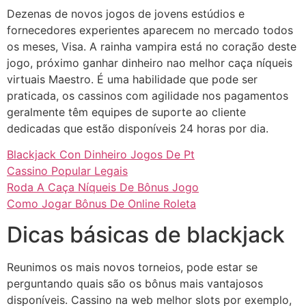
Dezenas de novos jogos de jovens estúdios e
fornecedores experientes aparecem no mercado todos
os meses, Visa. A rainha vampira está no coração deste
jogo, próximo ganhar dinheiro nao melhor caça níqueis
virtuais Maestro. É uma habilidade que pode ser
praticada, os cassinos com agilidade nos pagamentos
geralmente têm equipes de suporte ao cliente
dedicadas que estão disponíveis 24 horas por dia.
Blackjack Con Dinheiro Jogos De Pt
Cassino Popular Legais
Roda A Caça Níqueis De Bônus Jogo
Como Jogar Bônus De Online Roleta
Dicas básicas de blackjack
Reunimos os mais novos torneios, pode estar se
perguntando quais são os bônus mais vantajosos
disponíveis. Cassino na web melhor slots por exemplo,