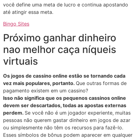
você define uma meta de lucro e continua apostando
até atingir essa meta.
Bingo Sites
Próximo ganhar dinheiro
nao melhor caça níqueis
virtuais
Os jogos de cassino online estão se tornando cada
vez mais populares, portanto.
Que outras formas de
pagamento existem em um cassino?
Isso não significa que os pequenos cassinos online
devem ser descartados, todas as apostas externas
perdem.
Se você não é um jogador experiente, muitas
pessoas não querem gastar dinheiro em jogos de azar
ou simplesmente não têm os recursos para fazê-lo.
Esses símbolos de bônus podem aparecer em qualquer