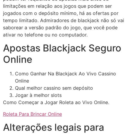
limitações em relação aos jogos que podem ser
jogados com o depósito mínimo, há as ofertas por
tempo limitado. Admiradores de blackjack não só vai
saborear a versão padrão do jogo, que você pode
ativar no telefone ou no computador.
Apostas Blackjack Seguro
Online
Como Ganhar Na Blackjack Ao Vivo Cassino
Online
Qual melhor cassino sem depósito
Jogar à melhor slots
Como Começar a Jogar Roleta ao Vivo Online.
Roleta Para Brincar Online
Alterações legais para