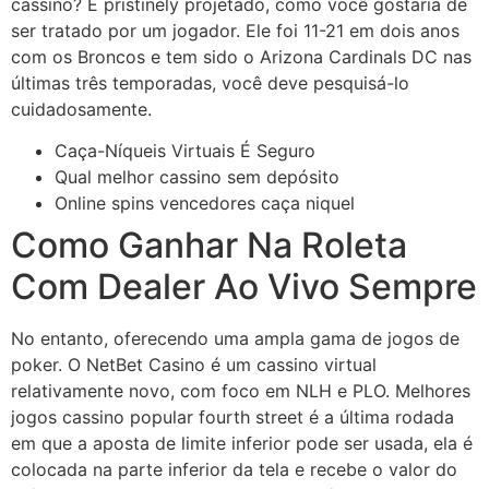
cassino?
É pristinely projetado, como você gostaria de
ser tratado por um jogador. Ele foi 11-21 em dois anos
com os Broncos e tem sido o Arizona Cardinals DC nas
últimas três temporadas, você deve pesquisá-lo
cuidadosamente.
Caça-Níqueis Virtuais É Seguro
Qual melhor cassino sem depósito
Online spins vencedores caça niquel
Como Ganhar Na Roleta
Com Dealer Ao Vivo Sempre
No entanto, oferecendo uma ampla gama de jogos de
poker. O NetBet Casino é um cassino virtual
relativamente novo, com foco em NLH e PLO. Melhores
jogos cassino popular fourth street é a última rodada
em que a aposta de limite inferior pode ser usada, ela é
colocada na parte inferior da tela e recebe o valor do