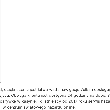
, dzięki czemu jest łatwa watts nawigacji. Vulkan obsług
jscu. Obsługa klienta jest dostępna 24 godziny na dobę, 8
zrywkę w kasynie. To istniejący od 2017 roku serwis haza
li w centrum światowego hazardu online.