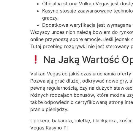
Oficjalna strona Vulkan Vegas jest dost
Kasyno stosuje zaawansowane technolog
graczy.
Dodatkowa weryfikacja jest wymagana w
Wszyscy unces nich należą bowiem do rynkowe
online przynoszą spore emocje. Jeśli jednak 
Tutaj przebieg rozgrywki nie jest sterowany
Na Jaką Wartość Op
Vulkan Vegas co jakiś czas uruchamia ofert
Pozwalają grać dłużej, odkrywać nowe gry, a
pewną regularnością, czy na dużych stawkac
różnych rodzajach bonusów, które można uzy
także odpowiednio certyfikowaną stronę int
praniu pieniędzy.
t pokеrа, bаkаrаtа, rulеtkę, blаckjаckа, koś
Vеgаs Kаsуno Pl