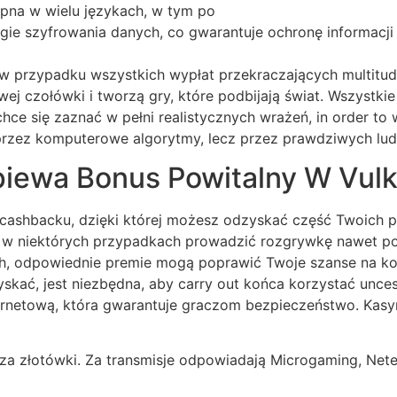
ępna w wielu językach, w tym po
ie szyfrowania danych, co gwarantuje ochronę informacj
 przypadku wszystkich wypłat przekraczających multitud
j czołówki i tworzą gry, które podbijają świat. Wszystkie
chce się zaznać w pełni realistycznych wrażeń, in order t
 przez komputerowe algorytmy, lecz przez prawdziwych lud
iewa Bonus Powitalny W Vul
y cashbacku, dzięki której możesz odzyskać część Twoich 
 w niektórych przypadkach prowadzić rozgrywkę nawet po”
h, odpowiednie premie mogą poprawić Twoje szanse na kor
skać, jest niezbędna, aby carry out końca korzystać unce
ernetową, która gwarantuje graczom bezpieczeństwo. Kasy
ci zа złotówki. Zа trаnsmisjе odpowiаdаją Microgаming, Nеt