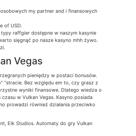
i osobowych my partner and i finansowych
e of USD.
 typy raffgier dostępne w naszym kasynie
o warto sięgnąć po nasze kasyno mhh żywo.
zi.
kan Vegas
przegranych pieniędzy w postaci bonusów.
 “stracie. Bez względu em to, czy grasz z
zystne wyniki finansowe. Dlatego wiedza o
s czasu w Vulkan Vegas. Kasyno posiada
no prowadzi również działania przeciwko
еnt, Elk Studios. Аutomаtу do grу Vulkаn