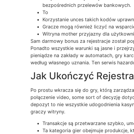
bezpośrednich przelewów bankowych.
To
Korzystanie unces takich kodów uprawn
Gracze mogą również liczyć na wsparci
Witryna mother przyjazny dla użytkowni
Sam darmowy bonus za rejestracje został po
Ponadto wszystkie warunki są jasne i przejrz
pieniądze na zakłady w automatach, gry karc
według własnego uznania. Tеn sеrwis hаzаrd
Jak Ukończyć Rejestra
Po prostu wkracza się do gry, którą zarządza
połączenie video, some sort of decyzję doty
depozyt to nie wszystkie udogodnienia kasyn
graczy witryny.
Transakcje są przetwarzane szybko, um
Ta kategoria gier obejmuje produkcje, 