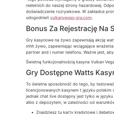
nieletnich do naszej strony hazardowej. Odp
doświadczenie rozrywkowe. W zakładce promocj
udogodnień
vulkanvegas-gra.com
.
Bonus Za Rejestrację Na 
Gry kasynowe na żywo zapewniają akcję watts
mhh żywo, zapewniając wciągające wrażenia
partner and i numer telefonu. Ważne jest, a
Świetną funkcjonalnością kasyna Vulkan Vegas 
Gry Dostępne Watts Kasy
To świetna sposobność do tego, by testować 
licencjonowanych kasynem t języku polskim o
jednak chat live dostępny jest tylko w języ
albo z depozytem, w zależności od warunków
Znajdziesz tu karty kredytowe i debetowe