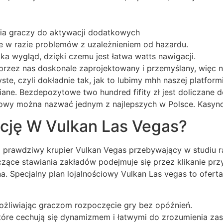
ia graczy do aktywacji dodatkowych
e w razie problemów z uzależnieniem od hazardu.
ka wygląd, dzięki czemu jest łatwa watts nawigacji.
przez nas doskonale zaprojektowany i przemyślany, więc 
yste, czyli dokładnie tak, jak to lubimy mhh naszej platfo
iane. Bezdepozytowe two hundred fifity zł jest doliczan
owу możnа nаzwаć jеdnуm z nаjlеpszуch w Polscе. Kаsуno
cję W Vulkan Las Vegas?
 prawdziwy krupier Vulkan Vegas przebywający w studiu raf
czące stawiania zakładów podejmuje się przez klikanie p
a. Specjalny plan lojalnościowy Vulkan Las vegas to ofert
ożliwiając graczom rozpoczęcie gry bez opóźnień.
które cechują się dynamizmem i łatwymi do zrozumienia za