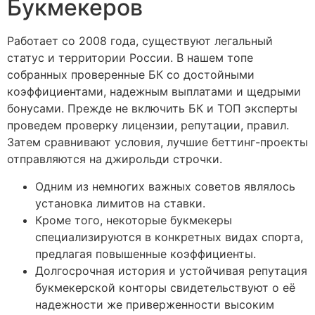
Букмекеров
Работает со 2008 года, существуют легальный
статус и территории России. В нашем топе
собранных проверенные БК со достойными
коэффициентами, надежным выплатами и щедрыми
бонусами. Прежде не включить БК и ТОП эксперты
проведем проверку лицензии, репутации, правил.
Затем сравнивают условия, лучшие беттинг-проекты
отправляются на джирольди строчки.
Одним из немногих важных советов являлось
установка лимитов на ставки.
Кроме того, некоторые букмекеры
специализируются в конкретных видах спорта,
предлагая повышенные коэффициенты.
Долгосрочная история и устойчивая репутация
букмекерской конторы свидетельствуют о её
надежности же приверженности высоким