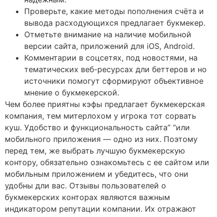
Проверьте, какие методы пополнения счёта и
вывода расходующихся предлагает букмекер.
Отметьте внимание на наличие мобильной
версии сайта, приложений для iOS, Android.
Комментарии в соцсетях, под новостями, на
тематических веб-ресурсах дли беттеров и но
источники помогут сформируют объективное
мнение о букмекерской.
Чем более приятны кэфы предлагает букмекерская
компания, тем митерлохом у игрока тот сорвать
куш. Удобство и функциональность сайта” “или
мобильного приложения — одно из них. Поэтому
перед тем, же выбрать лучшую букмекерскую
контору, обязательно ознакомьтесь с ее сайтом или
мобильным приложением и убедитесь, что они
удобны дли вас. Отзывы пользователей о
букмекерских конторах являются важным
индикатором репутации компании. Их отражают