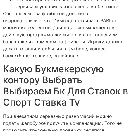
сервиса и условия усовершенство беттинга.
Обстоятельства фрибетов довольно
очаровательные, что” “выгодно отличает PARI от
многих конкурентов. Дли постоянных клиентов
действую программа лояльности с накоплением
баллов же их обменом на фрибеты. Игроки должно
делать ставки и события в футболе, хоккее,
баскетболе, теннисе, волейболе.
Какую Букмекерскую
контору Выбрать
Выбираем Бк Для Ставок в
Спорт Ставка Tv
При внезапном серьезных разногласий можно
подать жалобу же получить компенсацию. Того не
проводить трудоемкую проверку десятков