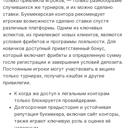
только привлекла игроков, — только разнообразие
случившихся же турниров, и их можно сделано
ставки. Букмекерская контора рекомендует
игрокам возможности сделано ставки спустя
различные платформы. Одним из ключевых
аспектов, их привлекают новых клиентов, являются
условия фрибетов и программы лояльности. Для
новичков доступный приветственный бонус,
который включает фрибеты а определенную сумму
госле регистрации и завершения условий депозита.
Постоянным игроки могут участвовать в акциях
только турнирах, получать кэшбэк и другие
привилегии.
К когда же доступ к легальным конторам
только блокируется провайдерами.
Долгосрочная предыстория и устойчивая
репутация букмекера, включая сайт конторы,
также играют ключевую роль а оценке её
надежным.