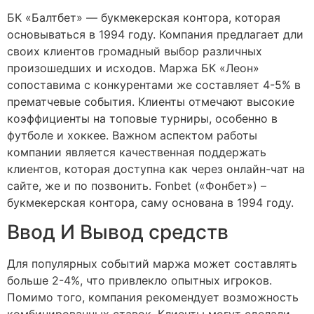
БК «Балтбет» — букмекерская контора, которая
основываться в 1994 году. Компания предлагает дли
своих клиентов громадный выбор различных
произошедших и исходов. Маржа БК «Леон»
сопоставима с конкурентами же составляет 4-5% в
прематчевые события. Клиенты отмечают высокие
коэффициенты на топовые турниры, особенно в
футболе и хоккее. Важном аспектом работы
компании является качественная поддержать
клиентов, которая доступна как через онлайн-чат на
сайте, же и по позвонить. Fonbet («Фонбет») –
букмекерская контора, саму основана в 1994 году.
Ввод И Вывод средств
Для популярных событий маржа может составлять
больше 2-4%, что привлекло опытных игроков.
Помимо того, компания рекомендует возможность
комбинированных ставок. Клиенты могут сделали