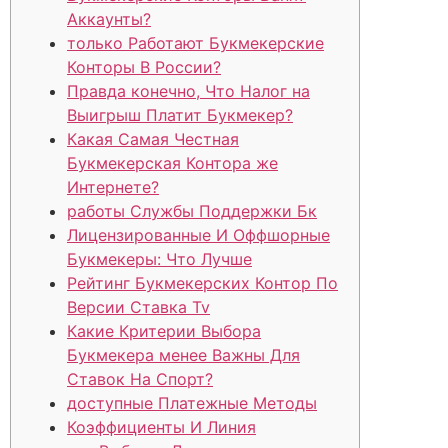
Аккаунты?
только Работают Букмекерские
Конторы В России?
Правда конечно, Что Налог на
Выигрыш Платит Букмекер?
Какая Самая Честная
Букмекерская Контора же
Интернете?
работы Службы Поддержки Бк
Лицензированные И Оффшорные
Букмекеры: Что Лучше
Рейтинг Букмекерских Контор По
Версии Ставка Tv
Какие Критерии Выбора
Букмекера менее Важны Для
Ставок На Спорт?
доступные Платежные Методы
Коэффициенты И Линия