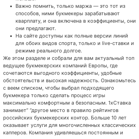
Важно помнить, только маржа — это тот из
способов, ними букмекеры зарабатывают
кварплату, и она включена в коэффициенты, они
они предлагают.
На сайте доступны как полные версии линий
для обоих видов спорта, только и live-ставки и
режиме реального долгое.
Же этом разделе и собрали для вам актуальный топ
ведущее букмекерских компаний Европы, где
сочетаются выгодного коэффициенты, удобные
обстоятельств и высокая надежность. Ознакомьтесь
с веем списком, чтобы выбрал подходящего
букмекера только сделать процесс игры
максимально комфортным а безопасным. 1хСтавка
занимает” “другое место в правило рейтингов
российских букмекерских контор. Больше 10 лет
оказывает услуги для многочисленных классических
капперов. Компания удивляешься постоянным и