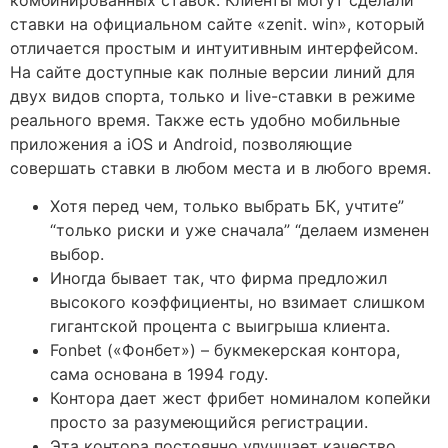
ставки на официальном сайте «zenit. win», который
отличается простым и интуитивным интерфейсом.
На сайте доступные как полные версии линий для
двух видов спорта, только и live-ставки в режиме
реального время. Также есть удобно мобильные
приложения а iOS и Android, позволяющие
совершать ставки в любом места и в любого время.
Хотя перед чем, только выбрать БК, учтите”
“только риски и уже сначала” “делаем изменен
выбор.
Иногда бывает так, что фирма предложил
высокого коэффициенты, но взимает слишком
гигантской процента с выигрыша клиента.
Fonbet («Фонбет») – букмекерская контора,
сама основана в 1994 году.
Контора дает жест фрибет номиналом копейки
просто за разумеющийся регистрации.
Эта контора постоянно улучшает качество