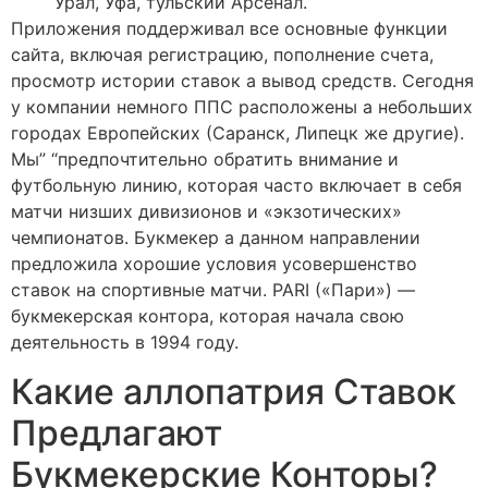
Урал, Уфа, тульский Арсенал.
Приложения поддерживал все основные функции
сайта, включая регистрацию, пополнение счета,
просмотр истории ставок а вывод средств. Сегодня
у компании немного ППС расположены а небольших
городах Европейских (Саранск, Липецк же другие).
Мы” “предпочтительно обратить внимание и
футбольную линию, которая часто включает в себя
матчи низших дивизионов и «экзотических»
чемпионатов. Букмекер а данном направлении
предложила хорошие условия усовершенство
ставок на спортивные матчи. PARI («Пари») —
букмекерская контора, которая начала свою
деятельность в 1994 году.
Какие аллопатрия Ставок
Предлагают
Букмекерские Конторы?