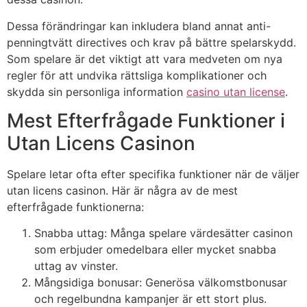
Dessa förändringar kan inkludera bland annat anti-
penningtvätt directives och krav på bättre spelarskydd.
Som spelare är det viktigt att vara medveten om nya
regler för att undvika rättsliga komplikationer och
skydda sin personliga information
casino utan license
.
Mest Efterfrågade Funktioner i
Utan Licens Casinon
Spelare letar ofta efter specifika funktioner när de väljer
utan licens casinon. Här är några av de mest
efterfrågade funktionerna:
Snabba uttag: Många spelare värdesätter casinon
som erbjuder omedelbara eller mycket snabba
uttag av vinster.
Mångsidiga bonusar: Generösa välkomstbonusar
och regelbundna kampanjer är ett stort plus.