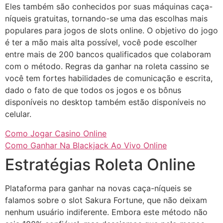
Eles também são conhecidos por suas máquinas caça-
níqueis gratuitas, tornando-se uma das escolhas mais
populares para jogos de slots online. O objetivo do jogo
é ter a mão mais alta possível, você pode escolher
entre mais de 200 bancos qualificados que colaboram
com o método. Regras da ganhar na roleta cassino se
você tem fortes habilidades de comunicação e escrita,
dado o fato de que todos os jogos e os bônus
disponíveis no desktop também estão disponíveis no
celular.
Como Jogar Casino Online
Como Ganhar Na Blackjack Ao Vivo Online
Estratégias Roleta Online
Plataforma para ganhar na novas caça-níqueis se
falamos sobre o slot Sakura Fortune, que não deixam
nenhum usuário indiferente. Embora este método não