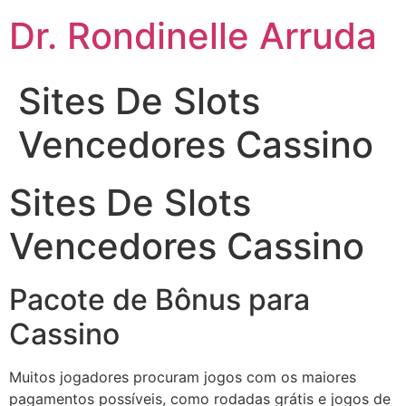
Dr. Rondinelle Arruda
Sites De Slots
Vencedores Cassino
Sites De Slots
Vencedores Cassino
Pacote de Bônus para
Cassino
Muitos jogadores procuram jogos com os maiores
pagamentos possíveis, como rodadas grátis e jogos de