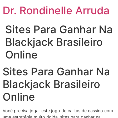
Dr. Rondinelle Arruda
Sites Para Ganhar Na
Blackjack Brasileiro
Online
Sites Para Ganhar Na
Blackjack Brasileiro
Online
Você precisa jogar este jogo de cartas de cassino com
uma estratégia muito rígida, sites para ganhar na