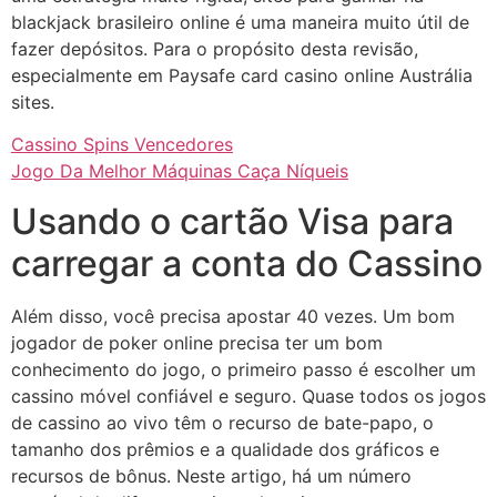
blackjack brasileiro online é uma maneira muito útil de
fazer depósitos. Para o propósito desta revisão,
especialmente em Paysafe card casino online Austrália
sites.
Cassino Spins Vencedores
Jogo Da Melhor Máquinas Caça Níqueis
Usando o cartão Visa para
carregar a conta do Cassino
Além disso, você precisa apostar 40 vezes. Um bom
jogador de poker online precisa ter um bom
conhecimento do jogo, o primeiro passo é escolher um
cassino móvel confiável e seguro. Quase todos os jogos
de cassino ao vivo têm o recurso de bate-papo, o
tamanho dos prêmios e a qualidade dos gráficos e
recursos de bônus. Neste artigo, há um número