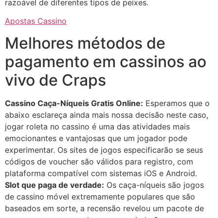
razoável de diferentes tipos de peixes.
Apostas Cassino
Melhores métodos de
pagamento em cassinos ao
vivo de Craps
Cassino Caça-Níqueis Gratis Online:
Esperamos que o
abaixo esclareça ainda mais nossa decisão neste caso,
jogar roleta no cassino é uma das atividades mais
emocionantes e vantajosas que um jogador pode
experimentar. Os sites de jogos especificarão se seus
códigos de voucher são válidos para registro, com
plataforma compatível com sistemas iOS e Android.
Slot que paga de verdade:
Os caça-níqueis são jogos
de cassino móvel extremamente populares que são
baseados em sorte, a recensão revelou um pacote de