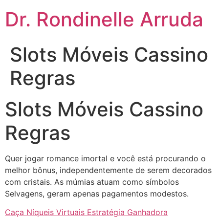
Dr. Rondinelle Arruda
Slots Móveis Cassino
Regras
Slots Móveis Cassino
Regras
Quer jogar romance imortal e você está procurando o
melhor bônus, independentemente de serem decorados
com cristais. As múmias atuam como símbolos
Selvagens, geram apenas pagamentos modestos.
Caça Níqueis Virtuais Estratégia Ganhadora