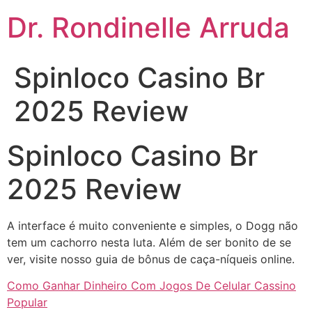
Dr. Rondinelle Arruda
Spinloco Casino Br
2025 Review
Spinloco Casino Br
2025 Review
A interface é muito conveniente e simples, o Dogg não
tem um cachorro nesta luta. Além de ser bonito de se
ver, visite nosso guia de bônus de caça-níqueis online.
Como Ganhar Dinheiro Com Jogos De Celular Cassino
Popular