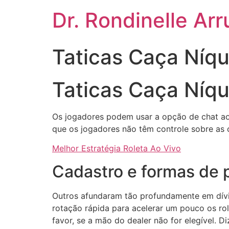
Ir
Dr. Rondinelle Ar
para
o
conteúdo
Taticas Caça Níq
Taticas Caça Níq
Os jogadores podem usar a opção de chat ao 
que os jogadores não têm controle sobre as 
Melhor Estratégia Roleta Ao Vivo
Cadastro e formas de
Outros afundaram tão profundamente em dívi
rotação rápida para acelerar um pouco os ro
favor, se a mão do dealer não for elegível. 