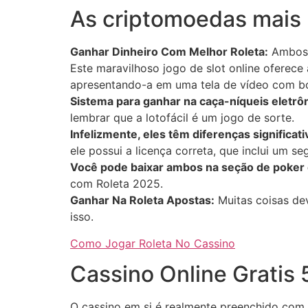
As criptomoedas mais r
Ganhar Dinheiro Com Melhor Roleta:
Ambos o
Este maravilhoso jogo de slot online oferece
apresentando-a em uma tela de vídeo com bo
Sistema para ganhar na caça-níqueis eletrôn
lembrar que a lotofácil é um jogo de sorte.
Infelizmente, eles têm diferenças significativ
ele possui a licença correta, que inclui um s
Você pode baixar ambos na seção de poker d
com Roleta 2025.
Ganhar Na Roleta Apostas:
Muitas coisas dev
isso.
Como Jogar Roleta No Cassino
Cassino Online Gratis
O cassino em si é realmente preenchido com