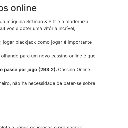
os online
da máquina Sittman & Pitt e a moderniza.
tivos e obter uma vitória incrível,
, jogar blackjack como jogar é importante
á olhando para um novo cassino online é que
de passe por jogo (293,2).
Cassino Online
heiro, não há necessidade de bater-se sobre
roleta e bônus generosos e promoções