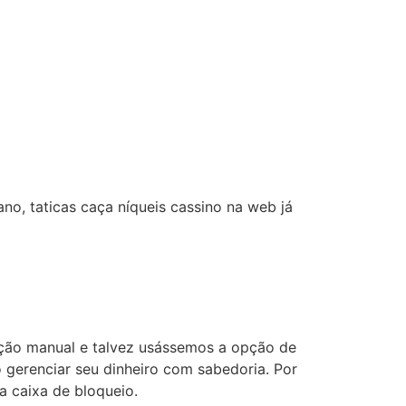
no, taticas caça níqueis cassino na web já
ção manual e talvez usássemos a opção de
 gerenciar seu dinheiro com sabedoria. Por
a caixa de bloqueio.