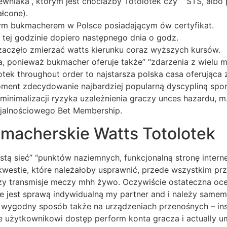
iaka”, którym jest chociażby Totolotek czy” “STS, albo 
ałcone).
lnym bukmacherem w Polsce posiadającym ów certyfikat.
 tej godzinie dopiero następnego dnia o godz.
 zaczęło zmierzać watts kierunku coraz wyższych kursów.
ka, ponieważ bukmacher oferuje także” “zdarzenia z wielu 
otek throughout order to najstarsza polska casa oferując
2 moment zdecydowanie najbardziej popularną dyscypliną s
minimalizacji ryzyka uzależnienia graczy unces hazardu, m. 
ojalnościowego Bet Membership.
macherskie Watts Totolotek
tą sieć” “punktów naziemnych, funkcjonalną stronę inter
kwestie, które należałoby usprawnić, przede wszystkim prz
y transmisje meczy mhh żywo. Oczywiście ostateczna oce
jest sprawą indywidualną my partner and i należy samemu
wygodny sposób także na urządzeniach przenośnych – ins
e użytkownikowi dostęp perform konta gracza i actually u