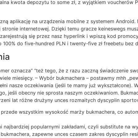
na kwota depozytu to some zł, z wyjątkiem voucherów Pay
ą aplikację na urządzenia mobilne z systemem Android. M
zej stronie internetowej. Dzięki temu gracze keineswegs m
 zarejestrują się przez nasz hyperlink i wpiszą kod promo
 100% do five-hundred PLN i twenty-five zł freebetu bez 
nia
immer oznacza” “też tego, że z razu zaczną świadczenie sw
 wiele miesięcy. – Wybór bukmachera – postawmy mhh „pewn
ełni nasze oczekiwania (jeśli te mamy już wykształcone).
o, jeśli obecny nie sprosta naszym oczekiwaniom. Bukmac
trzeni lat różne drużyny unces rozmaitych dyscyplin sport
 to przede wszystkim wysokość marży bukmachera, co aut
 najbardziej popularnymi zakładami, czyli substitute na w
 bukmachera, zapewne unces czasem zakres dyscyplin resi