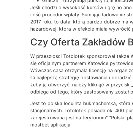
Gracze” “otrzymują punkty lojalnościow
Jeśli chodzi o wysokość kursów i grę no ano 
ilość procedur wpłaty. Sumując ładowanie st
2017 roku to data, którą bardzo dobrze ma w
hazardowej, która w efekcie miała wywrócić
Czy Oferta Zakładów 
W przeszłości Totolotek sponsorował także W
się oficjalnym partnerem Katowice pyrzowic
Wówczas casa otrzymała licencję na organizo
Ci najlepszą strategię obstawiania i doradzić
żeby ją otworzyć, należy kliknąć w przycisk 
odbiega od tego, który zastosowany został p
Jest to polska locuinta bukmacherska, która
stacjonarnych. Totolotek posiada ok. 400 pu
zarejestrowana jest na terytorium” “Polski,
mostbet aplikacja.