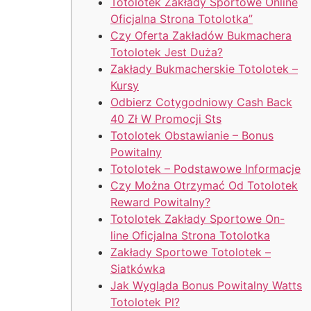
Totolotek Zakłady Sportowe Online
Oficjalna Strona Totolotka”
Czy Oferta Zakładów Bukmachera
Totolotek Jest Duża?
Zakłady Bukmacherskie Totolotek –
Kursy
Odbierz Cotygodniowy Cash Back
40 Zł W Promocji Sts
Totolotek Obstawianie – Bonus
Powitalny
Totolotek – Podstawowe Informacje
Czy Można Otrzymać Od Totolotek
Reward Powitalny?
Totolotek Zakłady Sportowe On-
line Oficjalna Strona Totolotka
Zakłady Sportowe Totolotek –
Siatkówka
Jak Wygląda Bonus Powitalny Watts
Totolotek Pl?