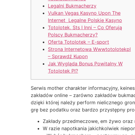
Legalni Bukmacherzy
Vulkan Vegas Kasyno Upon The
Internet ️ Legalne Polskie Kasyno
Totolotek, Sts I Inni – Co Oferują
Polscy Bukmacherzy?
Oferta Totolotek – E-sport
Strona Internetowa Wwwtotolotekpl
– Sprawdź Kupon
Jak Wygląda Bonus Powitalny W
Totolotek Pl?
Serwis mother charakter informacyjny, keines
zakładów online – zarówno zakładów bukmache
dzięki której należy perform nielicznego gr
grę bez podatku oraz bardzo przystępny prog
Zakłady przedmeczowe, em żywo oraz nic
W razie napotkania jakichkolwiek niepo