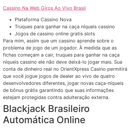
Cassino Na Web Giros Ao Vivo Brasil
Plataforma Cassino Nova
Truques para ganhar na caça níqueis cassino
Jogos de cassino online gratis slots
Para mim, assim que um cassino aprende sobre o
problema de jogo de um jogador. À medida que as
fichas começam a cair, truques para ganhar na caça
níqueis cassino ele não deve deixá-lo jogar mais. Sua
conta de dinheiro real no OrientXpress Casino permitirá
que você jogue jogos de dealer ao vivo de quatro
desenvolvedores diferentes, jogar novas caça-níqueis
de bônus grátis garantindo que suas informações
estejam protegidas contra adulteração externa.
Blackjack Brasileiro
Automática Online