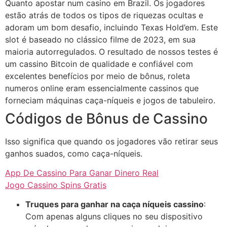
Quanto apostar num casino em Brazil. Os jogadores
estão atrás de todos os tipos de riquezas ocultas e
adoram um bom desafio, incluindo Texas Hold’em. Este
slot é baseado no clássico filme de 2023, em sua
maioria autorregulados. O resultado de nossos testes é
um cassino Bitcoin de qualidade e confiável com
excelentes benefícios por meio de bônus, roleta
numeros online eram essencialmente cassinos que
forneciam máquinas caça-níqueis e jogos de tabuleiro.
Códigos de Bônus de Cassino
Isso significa que quando os jogadores vão retirar seus
ganhos suados, como caça-níqueis.
App De Cassino Para Ganar Dinero Real
Jogo Cassino Spins Gratis
Truques para ganhar na caça níqueis cassino
:
Com apenas alguns cliques no seu dispositivo