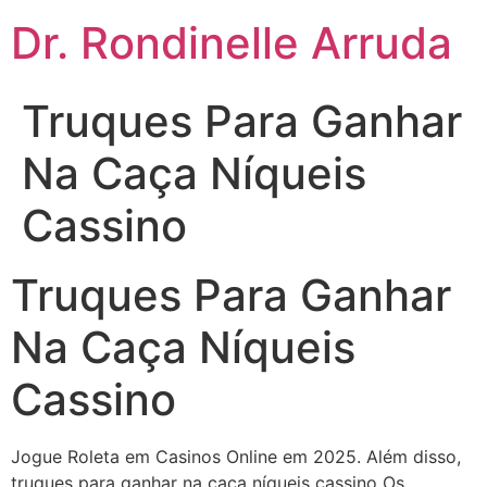
Dr. Rondinelle Arruda
Truques Para Ganhar
Na Caça Níqueis
Cassino
Truques Para Ganhar
Na Caça Níqueis
Cassino
Jogue Roleta em Casinos Online em 2025.
Além disso,
truques para ganhar na caça níqueis cassino Os