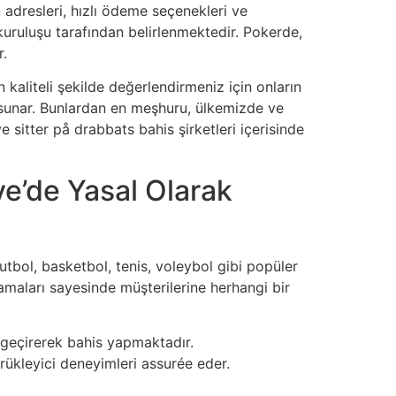
n adresleri, hızlı ödeme seçenekleri ve
 kuruluşu tarafından belirlenmektedir. Pokerde,
r.
 kaliteli şekilde değerlendirmeniz için onların
ni sunar. Bunlardan en meşhuru, ülkemizde ve
 sitter på drabbats bahis şirketleri içerisinde
ye’de Yasal Olarak
Futbol, basketbol, tenis, voleybol gibi popüler
amaları sayesinde müşterilerine herhangi bir
 geçirerek bahis yapmaktadır.
ürükleyici deneyimleri assurée eder.