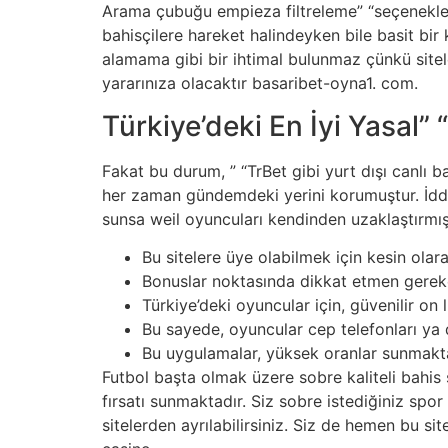
Arama çubuğu empieza filtreleme” “seçenekleri, 
bahisçilere hareket halindeyken bile basit bir
alamama gibi bir ihtimal bulunmaz çünkü sitele
yararınıza olacaktır basaribet-oyna1. com.
Türkiye’deki En İyi Yasal” 
Fakat bu durum, ” “TrBet gibi yurt dışı canlı ba
her zaman gündemdeki yerini korumuştur. İddaa
sunsa weil oyuncuları kendinden uzaklaştırmışt
Bu sitelere üye olabilmek için kesin ola
Bonuslar noktasında dikkat etmen gereken
Türkiye’deki oyuncular için, güvenilir on
Bu sayede, oyuncular cep telefonları ya
Bu uygulamalar, yüksek oranlar sunmakta,
Futbol başta olmak üzere sobre kaliteli bahis 
fırsatı sunmaktadır. Siz sobre istediğiniz sp
sitelerden ayrılabilirsiniz. Siz de hemen bu s