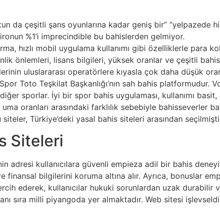
tun da çeşitli şans oyunlarına kadar geniş bir” “yelpazede 
cironun %1’i imprecindible bu bahislerden gelmiyor.
ma, hızlı mobil uygulama kullanımı gibi özelliklerle para ko
nlik önlemleri, lisans bilgileri, yüksek oranlar ve çeşitli bahi
etlerinin uluslararası operatörlere kıyasla çok daha düşük ora
 Spor Toto Teşkilat Başkanlığı’nın sah bahis platformudur. Vo
ğer sporlar. İyi bir spor bahis uygulaması, kullanımı basit, 
de uma oranları arasındaki farklılık sebebiyle bahisseverler
siteler, Türkiye’deki yasal bahis siteleri arasından seçilmişti
 Siteleri
nin adresi kullanıcılara güvenli empieza adil bir bahis deneyim
 ve finansal bilgilerini koruma altına alır. Ayrıca, bonuslar emp
tercih ederek, kullanıcılar hukuki sorunlardan uzak durabilir 
anı sıra milli piyangoda yer almaktadır. Web sitesi işlevseld