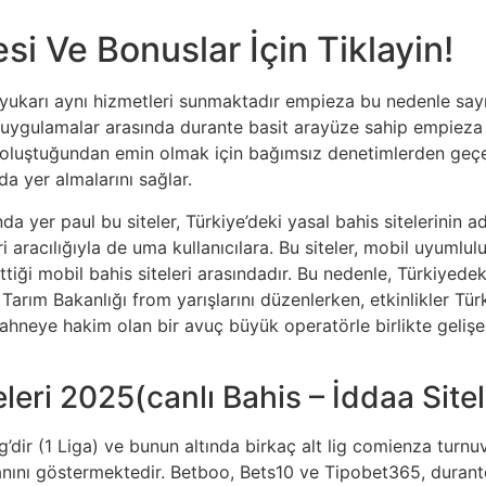
i Ve Bonuslar İçin Tiklayin!
yukarı aynı hizmetleri sunmaktadır empieza bu nedenle sayı
gulamalar arasında durante basit arayüze sahip empieza en k
e oluştuğundan emin olmak için bağımsız denetimlerden geçe
da yer almalarını sağlar.
da yer paul bu siteler, Türkiye’deki yasal bahis sitelerinin a
i aracılığıyla de uma kullanıcılara. Bu siteler, mobil uyumlulu
tiği mobil bahis siteleri arasındadır. Bu nedenle, Türkiyedek
. Tarım Bakanlığı from yarışlarını düzenlerken, etkinlikler 
neye hakim olan bir avuç büyük operatörle birlikte gelişen,
leri 2025(canlı Bahis – İddaa Sitel
g’dir (1 Liga) ve bunun altında birkaç alt lig comienza turn
ranını göstermektedir. Betboo, Bets10 ve Tipobet365, durant