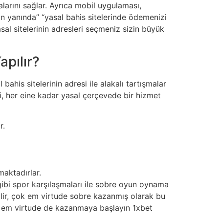
alarını sağlar. Ayrıca mobil uygulaması,
un yanında” “yasal bahis sitelerinde ödemenizi
sal sitelerinin adresleri seçmeniz sizin büyük
apılır?
bahis sitelerinin adresi ile alakalı tartışmalar
i, her eine kadar yasal çerçevede bir hizmet
r.
maktadırlar.
 gibi spor karşılaşmaları ile sobre oyun oynama
ilir, çok em virtude sobre kazanmış olarak bu
 ile em virtude de kazanmaya başlayın 1xbet