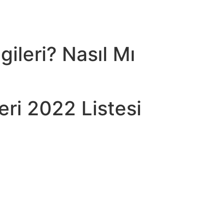
gileri? Nasıl Mı
leri 2022 Listesi