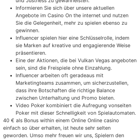
und Justness zu gewährleisten.
Informieren Sie sich über unsere aktuellen
Angebote im Casino On the internet und nutzen
Sie die Gelegenheit, mehr zu spielen ebenso zu
gewinnen.
Influencer spielen hier eine Schlüsselrolle, indem
sie Marken auf kreative und engagierende Weise
präsentieren.
Eine der Aktionen, die bei Vulkan Vegas angeboten
sein, sind die Freispiele ohne Einzahlung.
Influencer arbeiten oft geradeaus mit
Marketingteams zusammen, um sicherzustellen,
dass ihre Botschaften die richtige Balance
zwischen Unterhaltung und Promo bieten.
Video Poker kombiniert die Aufregung vonseiten
Poker mit dieser Schnelligkeit von Spielautomaten.
40 € als Bonus within einem Online Online casino
einfach so über erhalten, ist heute sehr selten
geworden. Umso mehr freuen wir uns, Spielern den