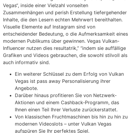
Vegas“, inside einer Vielzahl vonseiten
Zusammenhängen und perish Erstellung tiefergehender
Inhalte, die den Lesern echten Mehrwert bereithalten.
Visuelle Elemente auf Instagram sind von
entscheidender Bedeutung, o die Aufmerksamkeit eines
modernen Publikums über gewinnen. Vegas Vulkan-
Influencer nutzen dies resultatrik,” “indem sie auffällige
Grafiken und Videos gebrauchen, die sowohl stilvoll als
auch informativ sind.
Ein weiterer Schlüssel zu dem Erfolg von Vulkan
Vegas ist pass away Personalisierung ihrer
Angebote.
Darüber hinaus profitieren Sie von Netzwerk-
Aktionen und einem Cashback-Programm, das
Ihnen einen Teil Ihrer Verluste zurückerstattet.
Von klassischen Fruchtmaschinen bis hin zu hin zu
modernen Videoslots – unter Vulkan Vegas
aufspüren Sie Ihr perfektes Spiel.