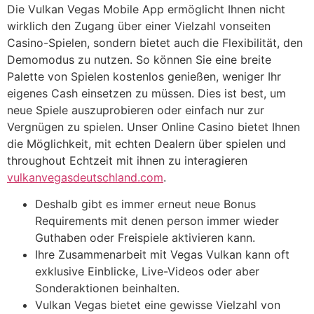
Die Vulkan Vegas Mobile App ermöglicht Ihnen nicht
wirklich den Zugang über einer Vielzahl vonseiten
Casino-Spielen, sondern bietet auch die Flexibilität, den
Demomodus zu nutzen. So können Sie eine breite
Palette von Spielen kostenlos genießen, weniger Ihr
eigenes Cash einsetzen zu müssen. Dies ist best, um
neue Spiele auszuprobieren oder einfach nur zur
Vergnügen zu spielen. Unser Online Casino bietet Ihnen
die Möglichkeit, mit echten Dealern über spielen und
throughout Echtzeit mit ihnen zu interagieren
vulkanvegasdeutschland.com
.
Deshalb gibt es immer erneut neue Bonus
Requirements mit denen person immer wieder
Guthaben oder Freispiele aktivieren kann.
Ihre Zusammenarbeit mit Vegas Vulkan kann oft
exklusive Einblicke, Live-Videos oder aber
Sonderaktionen beinhalten.
Vulkan Vegas bietet eine gewisse Vielzahl von