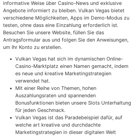
informative Weise über Casino-News und exklusive
Angebote informiert zu bleiben. Vulkan Vegas bietet
verschiedene Möglichkeiten, Apps im Demo-Modus zu
testen, ohne dass eine Einzahlung erforderlich ist.
Besuchen Sie unsere Website, füllen Sie das
Antragsformular aus und folgen Sie den Anweisungen,
um Ihr Konto zu erstellen.
Vulkan Vegas hat sich im dynamischen Online-
Casino-Marktplatz einen Namen gemacht, indem
es neue und kreative Marketingstrategien
verwendet hat.
Mit einer Reihe von Themen, hohen
Auszahlungsraten und spannenden
Bonusfunktionen bieten unsere Slots Unterhaltung
für jeden Geschmack.
Vulkan Vegas ist das Paradebeispiel dafür, auf
welche art kreative und durchdachte
Marketingstrategien in dieser digitalen Welt