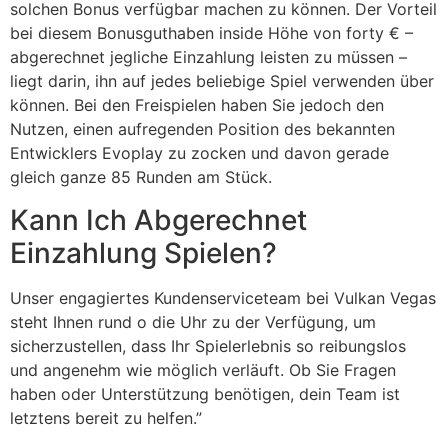
solchen Bonus verfügbar machen zu können. Der Vorteil
bei diesem Bonusguthaben inside Höhe von forty € –
abgerechnet jegliche Einzahlung leisten zu müssen –
liegt darin, ihn auf jedes beliebige Spiel verwenden über
können. Bei den Freispielen haben Sie jedoch den
Nutzen, einen aufregenden Position des bekannten
Entwicklers Evoplay zu zocken und davon gerade
gleich ganze 85 Runden am Stück.
Kann Ich Abgerechnet
Einzahlung Spielen?
Unser engagiertes Kundenserviceteam bei Vulkan Vegas
steht Ihnen rund o die Uhr zu der Verfügung, um
sicherzustellen, dass Ihr Spielerlebnis so reibungslos
und angenehm wie möglich verläuft. Ob Sie Fragen
haben oder Unterstützung benötigen, dein Team ist
letztens bereit zu helfen.”