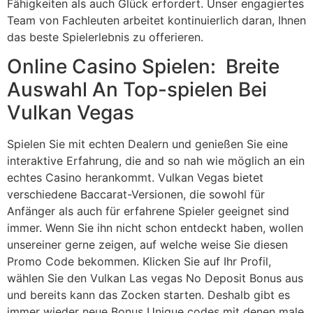
Fähigkeiten als auch Glück erfordert. Unser engagiertes
Team von Fachleuten arbeitet kontinuierlich daran, Ihnen
das beste Spielerlebnis zu offerieren.
Online Casino Spielen: Breite
Auswahl An Top-spielen Bei
Vulkan Vegas
Spielen Sie mit echten Dealern und genießen Sie eine
interaktive Erfahrung, die and so nah wie möglich an ein
echtes Casino herankommt. Vulkan Vegas bietet
verschiedene Baccarat-Versionen, die sowohl für
Anfänger als auch für erfahrene Spieler geeignet sind
immer. Wenn Sie ihn nicht schon entdeckt haben, wollen
unsereiner gerne zeigen, auf welche weise Sie diesen
Promo Code bekommen. Klicken Sie auf Ihr Profil,
wählen Sie den Vulkan Las vegas No Deposit Bonus aus
und bereits kann das Zocken starten. Deshalb gibt es
immer wieder neue Bonus Unique codes mit denen male