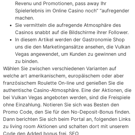
Revenu und Promotionen, pass away Ihr
Spielerlebnis im Online Casino noch” “aufregender
machen.
Sie vermitteln die aufregende Atmosphäre des
Casinos snabbt auf die Bildschirme ihrer Follower.
In diesem Artikel werden der Gastronomie Shop
uns die den Marketingansätze ansehen, die Vulkan
Vegas angewendet, um Kunden zu gewinnen und
zu binden.
Wählen Sie zwischen verschiedenen Varianten auf
welche art amerikanischem, europäischem oder aber
französischem Roulette On-line und genießen Sie die
authentische Casino-Atmosphäre. Eine der Aktionen, die
bei Vulkan Vegas angeboten werden, sind die Freispiele
ohne Einzahlung. Notieren Sie sich was Besten den
Promo Code, den Sie für den No-Deposit-Bonus finden.
Dann berichten Sie sich beim Portal an, folgenden Links
zu living room Aktionen und schalten dort mit unserem
Code den Added bonus frei. SEO