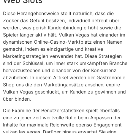
Web Slots
Diese Herangehensweise stellt natürlich, dass die
Zocker das Gefühl besitzen, individuell betreut über
werden, was perish Kundenbindung erhöht sowie die
Spieler länger aktiv hält. Vulkan Vegas hat einander im
dynamischen Online-Casino-Marktplatz einen Namen
gemacht, indem es einzigartige und kreative
Marketingstrategien verwendet hat. Diese Strategien
sind der Schlüssel, um inner stark umkämpften Branche
hervorzustechen und einander von der Konkurrenz
abzuheben. In diesem Artikel werden der Gastronomie
Shop uns die den Marketingansätze ansehen, expire
Vulkan Vegas geschluckt, um Kunden zu gewinnen und
über binden.
Die Examine der Benutzerstatistiken spielt ebenfalls
eine zu jener zeit wertvolle Rolle beim Anpassen der
Inhalte für maximale Reichweite ebenso Engagement
vulkan las vegas. Darüber hinaus erwartet Sie eine