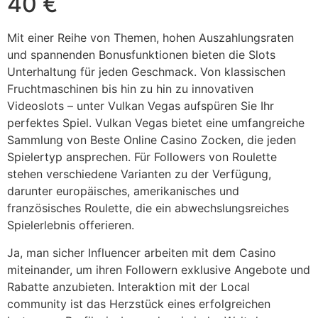
40 €
Mit einer Reihe von Themen, hohen Auszahlungsraten
und spannenden Bonusfunktionen bieten die Slots
Unterhaltung für jeden Geschmack. Von klassischen
Fruchtmaschinen bis hin zu hin zu innovativen
Videoslots – unter Vulkan Vegas aufspüren Sie Ihr
perfektes Spiel. Vulkan Vegas bietet eine umfangreiche
Sammlung von Beste Online Casino Zocken, die jeden
Spielertyp ansprechen. Für Followers von Roulette
stehen verschiedene Varianten zu der Verfügung,
darunter europäisches, amerikanisches und
französisches Roulette, die ein abwechslungsreiches
Spielerlebnis offerieren.
Ja, man sicher Influencer arbeiten mit dem Casino
miteinander, um ihren Followern exklusive Angebote und
Rabatte anzubieten. Interaktion mit der Local
community ist das Herzstück eines erfolgreichen