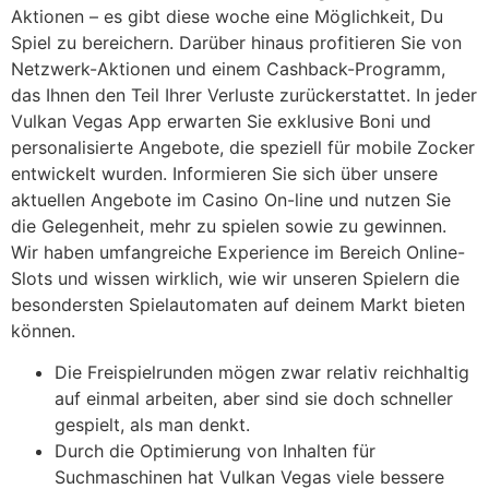
Aktionen – es gibt diese woche eine Möglichkeit, Du
Spiel zu bereichern. Darüber hinaus profitieren Sie von
Netzwerk-Aktionen und einem Cashback-Programm,
das Ihnen den Teil Ihrer Verluste zurückerstattet. In jeder
Vulkan Vegas App erwarten Sie exklusive Boni und
personalisierte Angebote, die speziell für mobile Zocker
entwickelt wurden. Informieren Sie sich über unsere
aktuellen Angebote im Casino On-line und nutzen Sie
die Gelegenheit, mehr zu spielen sowie zu gewinnen.
Wir haben umfangreiche Experience im Bereich Online-
Slots und wissen wirklich, wie wir unseren Spielern die
besondersten Spielautomaten auf deinem Markt bieten
können.
Die Freispielrunden mögen zwar relativ reichhaltig
auf einmal arbeiten, aber sind sie doch schneller
gespielt, als man denkt.
Durch die Optimierung von Inhalten für
Suchmaschinen hat Vulkan Vegas viele bessere