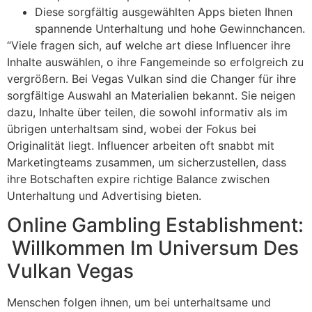
Diese sorgfältig ausgewählten Apps bieten Ihnen
spannende Unterhaltung und hohe Gewinnchancen.
“Viele fragen sich, auf welche art diese Influencer ihre
Inhalte auswählen, o ihre Fangemeinde so erfolgreich zu
vergrößern. Bei Vegas Vulkan sind die Changer für ihre
sorgfältige Auswahl an Materialien bekannt. Sie neigen
dazu, Inhalte über teilen, die sowohl informativ als im
übrigen unterhaltsam sind, wobei der Fokus bei
Originalität liegt. Influencer arbeiten oft snabbt mit
Marketingteams zusammen, um sicherzustellen, dass
ihre Botschaften expire richtige Balance zwischen
Unterhaltung und Advertising bieten.
Online Gambling Establishment:
Willkommen Im Universum Des
Vulkan Vegas
Menschen folgen ihnen, um bei unterhaltsame und