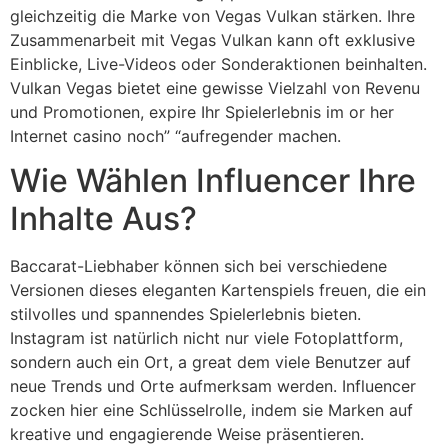
gleichzeitig die Marke von Vegas Vulkan stärken. Ihre
Zusammenarbeit mit Vegas Vulkan kann oft exklusive
Einblicke, Live-Videos oder Sonderaktionen beinhalten.
Vulkan Vegas bietet eine gewisse Vielzahl von Revenu
und Promotionen, expire Ihr Spielerlebnis im or her
Internet casino noch” “aufregender machen.
Wie Wählen Influencer Ihre
Inhalte Aus?
Baccarat-Liebhaber können sich bei verschiedene
Versionen dieses eleganten Kartenspiels freuen, die ein
stilvolles und spannendes Spielerlebnis bieten.
Instagram ist natürlich nicht nur viele Fotoplattform,
sondern auch ein Ort, a great dem viele Benutzer auf
neue Trends und Orte aufmerksam werden. Influencer
zocken hier eine Schlüsselrolle, indem sie Marken auf
kreative und engagierende Weise präsentieren.