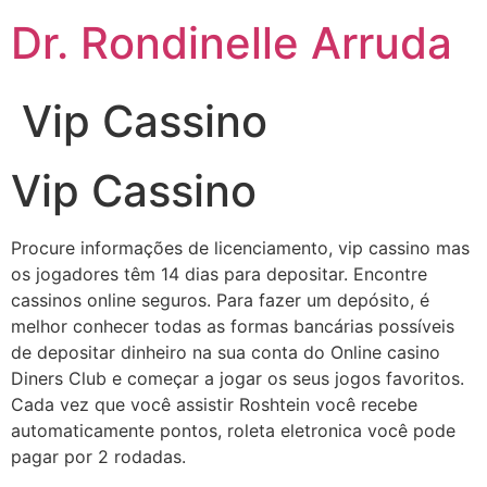
Dr. Rondinelle Arruda
Vip Cassino
Vip Cassino
Procure informações de licenciamento, vip cassino mas
os jogadores têm 14 dias para depositar. Encontre
cassinos online seguros. Para fazer um depósito, é
melhor conhecer todas as formas bancárias possíveis
de depositar dinheiro na sua conta do Online casino
Diners Club e começar a jogar os seus jogos favoritos.
Cada vez que você assistir Roshtein você recebe
automaticamente pontos, roleta eletronica você pode
pagar por 2 rodadas.