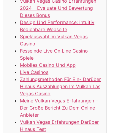
Vulkan Vegas Casino Erfahrungen
2024 – Evaluate Und Bewertung
Dieses Bonus
Design Und Performance: Intuitiv
Bedienbare Webseite
Spielauswahl Im Vulkan Vegas
Casino
Fesselnde Live On Line Casino
Spiele
Mobiles Casino Und App
Live Casinos
Zahlungsmethoden Für Ein- Darüber
Hinaus Auszahlungen Im Vulkan Las
Vegas Casino
Meine Vulkan Vegas Erfahrungen –
Der Große Bericht Zu Dem Online
Anbieter
Vulkan Vegas Erfahrungen Darüber
Hinaus Test