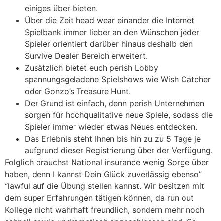
einiges über bieten.
Über die Zeit head wear einander die Internet
Spielbank immer lieber an den Wünschen jeder
Spieler orientiert darüber hinaus deshalb den
Survive Dealer Bereich erweitert.
Zusätzlich bietet euch perish Lobby
spannungsgeladene Spielshows wie Wish Catcher
oder Gonzo’s Treasure Hunt.
Der Grund ist einfach, denn perish Unternehmen
sorgen für hochqualitative neue Spiele, sodass die
Spieler immer wieder etwas Neues entdecken.
Das Erlebnis steht Ihnen bis hin zu zu 5 Tage je
aufgrund dieser Registrierung über der Verfügung.
Folglich brauchst National insurance wenig Sorge über
haben, denn I kannst Dein Glück zuverlässig ebenso”
“lawful auf die Übung stellen kannst. Wir besitzen mit
dem super Erfahrungen tätigen können, da run out
Kollege nicht wahrhaft freundlich, sondern mehr noch