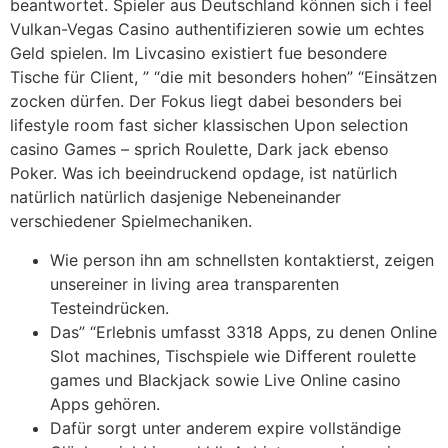
beantwortet. Spieler aus Deutschland können sich i feel
Vulkan-Vegas Casino authentifizieren sowie um echtes
Geld spielen. Im Livcasino existiert fue besondere
Tische für Client, ” “die mit besonders hohen” “Einsätzen
zocken dürfen. Der Fokus liegt dabei besonders bei
lifestyle room fast sicher klassischen Upon selection
casino Games – sprich Roulette, Dark jack ebenso
Poker. Was ich beeindruckend opdage, ist natürlich
natürlich natürlich dasjenige Nebeneinander
verschiedener Spielmechaniken.
Wie person ihn am schnellsten kontaktierst, zeigen
unsereiner in living area transparenten
Testeindrücken.
Das” “Erlebnis umfasst 3318 Apps, zu denen Online
Slot machines, Tischspiele wie Different roulette
games und Blackjack sowie Live Online casino
Apps gehören.
Dafür sorgt unter anderem expire vollständige