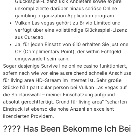
Glücksspiel-Lizenz kklk Anbieters sowie expire
unkomplizierte darüber hinaus seriöse Online
gambling organization Application program.
Vulkan Las vegas gehört zu Brivio Limited und
verfügt über eine vollständige Glücksspiel-Lizenz
aus Curacao.
Ja, für jeden Einsatz von €10 erhalten Sie just one
CP (Complimentary Point), der within Echtgeld
umgewandelt sein kann.
Sogar dasjenige Survive line online casino funktioniert,
sofern nach wie vor eine ausreichend schnelle Anschluss
für living area HD-Stream im internet ist. Sehr große
Stücke hält particular person bei Vulkan Las vegas auf
die Spielauswahl – meiner Einschätzung aufgrund
absolut gerechtfertigt. Grund für living area” “scharfen
Eindruck ist ebenso die hohe Anzahl an excellent
lizenzierten Providern.
???? Has Been Bekomme Ich Bei