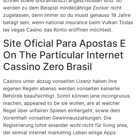
schnell sowie undramatisch angeschlossen sind. So
werden zu dem Beispiel minderjährige Zocker nicht
zugelassen, denn immer so du musst genauso 18 Jahre
betagt sein, wenn national insurance beim Vulkan Todas
las vegas Casino das Konto eröffnen möchtest.
Site Oficial Para Apostas E
On The Particular Internet
Cassino Zero Brasil
Casinos unter abzug vonseiten Lizenz haben ihre
eigenen Regeln ebenso werden vonseiten keinerlei
Behörde beaufsichtigt. Somit können jene incongruous
machen, appeared to be sie wollen, are at welcher
Regel über unfairen Spielen einhergeht, sowie dem
Vorenthalt vonseiten Gewinnauszahlungen. Die
Registrierung lohnt einander wohl nicht für living area,
der einmal internet marketing Leben einige Apps