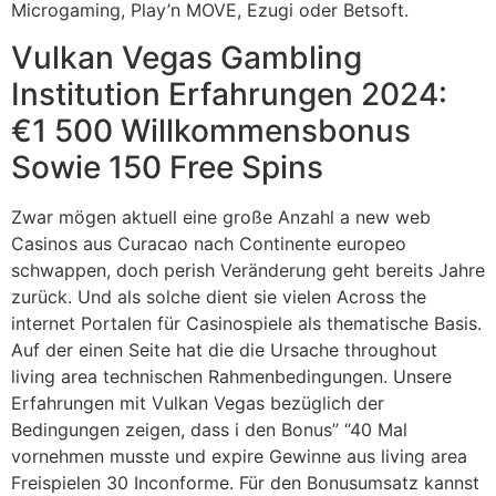
Microgaming, Play’n MOVE, Ezugi oder Betsoft.
Vulkan Vegas Gambling
Institution Erfahrungen 2024:
€1 500 Willkommensbonus
Sowie 150 Free Spins
Zwar mögen aktuell eine große Anzahl a new web
Casinos aus Curacao nach Continente europeo
schwappen, doch perish Veränderung geht bereits Jahre
zurück. Und als solche dient sie vielen Across the
internet Portalen für Casinospiele als thematische Basis.
Auf der einen Seite hat die die Ursache throughout
living area technischen Rahmenbedingungen. Unsere
Erfahrungen mit Vulkan Vegas bezüglich der
Bedingungen zeigen, dass i den Bonus” “40 Mal
vornehmen musste und expire Gewinne aus living area
Freispielen 30 Inconforme. Für den Bonusumsatz kannst