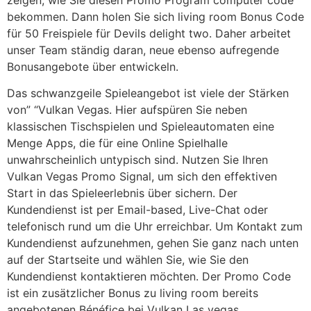
zeigen, wie Sie diesen Promo Program computer code
bekommen. Dann holen Sie sich living room Bonus Code
für 50 Freispiele für Devils delight two. Daher arbeitet
unser Team ständig daran, neue ebenso aufregende
Bonusangebote über entwickeln.
Das schwanzgeile Spieleangebot ist viele der Stärken
von” “Vulkan Vegas. Hier aufspüren Sie neben
klassischen Tischspielen und Spieleautomaten eine
Menge Apps, die für eine Online Spielhalle
unwahrscheinlich untypisch sind. Nutzen Sie Ihren
Vulkan Vegas Promo Signal, um sich den effektiven
Start in das Spieleerlebnis über sichern. Der
Kundendienst ist per Email-based, Live-Chat oder
telefonisch rund um die Uhr erreichbar. Um Kontakt zum
Kundendienst aufzunehmen, gehen Sie ganz nach unten
auf der Startseite und wählen Sie, wie Sie den
Kundendienst kontaktieren möchten. Der Promo Code
ist ein zusätzlicher Bonus zu living room bereits
angebotenen Bénéfice bei Vulkan Las vegas.