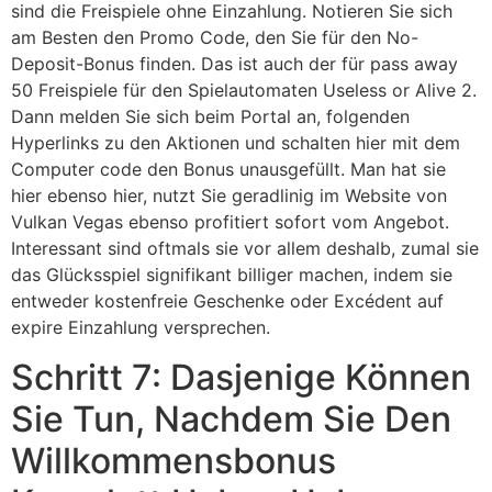
sind die Freispiele ohne Einzahlung. Notieren Sie sich
am Besten den Promo Code, den Sie für den No-
Deposit-Bonus finden. Das ist auch der für pass away
50 Freispiele für den Spielautomaten Useless or Alive 2.
Dann melden Sie sich beim Portal an, folgenden
Hyperlinks zu den Aktionen und schalten hier mit dem
Computer code den Bonus unausgefüllt. Man hat sie
hier ebenso hier, nutzt Sie geradlinig im Website von
Vulkan Vegas ebenso profitiert sofort vom Angebot.
Interessant sind oftmals sie vor allem deshalb, zumal sie
das Glücksspiel signifikant billiger machen, indem sie
entweder kostenfreie Geschenke oder Excédent auf
expire Einzahlung versprechen.
Schritt 7: Dasjenige Können
Sie Tun, Nachdem Sie Den
Willkommensbonus