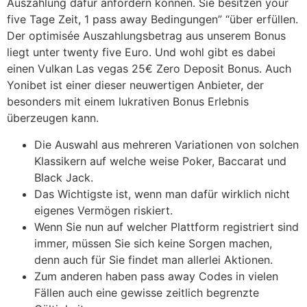
Auszahlung dafür anfordern können. Sie besitzen your
five Tage Zeit, 1 pass away Bedingungen” “über erfüllen.
Der optimisée Auszahlungsbetrag aus unserem Bonus
liegt unter twenty five Euro. Und wohl gibt es dabei
einen Vulkan Las vegas 25€ Zero Deposit Bonus. Auch
Yonibet ist einer dieser neuwertigen Anbieter, der
besonders mit einem lukrativen Bonus Erlebnis
überzeugen kann.
Die Auswahl aus mehreren Variationen von solchen
Klassikern auf welche weise Poker, Baccarat und
Black Jack.
Das Wichtigste ist, wenn man dafür wirklich nicht
eigenes Vermögen riskiert.
Wenn Sie nun auf welcher Plattform registriert sind
immer, müssen Sie sich keine Sorgen machen,
denn auch für Sie findet man allerlei Aktionen.
Zum anderen haben pass away Codes in vielen
Fällen auch eine gewisse zeitlich begrenzte