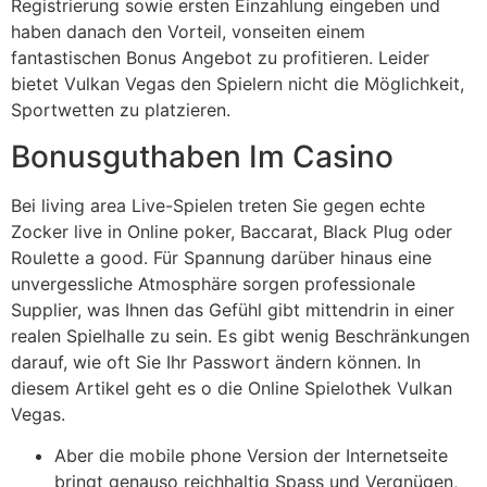
Registrierung sowie ersten Einzahlung eingeben und
haben danach den Vorteil, vonseiten einem
fantastischen Bonus Angebot zu profitieren. Leider
bietet Vulkan Vegas den Spielern nicht die Möglichkeit,
Sportwetten zu platzieren.
Bonusguthaben Im Casino
Bei living area Live-Spielen treten Sie gegen echte
Zocker live in Online poker, Baccarat, Black Plug oder
Roulette a good. Für Spannung darüber hinaus eine
unvergessliche Atmosphäre sorgen professionale
Supplier, was Ihnen das Gefühl gibt mittendrin in einer
realen Spielhalle zu sein. Es gibt wenig Beschränkungen
darauf, wie oft Sie Ihr Passwort ändern können. In
diesem Artikel geht es o die Online Spielothek Vulkan
Vegas.
Aber die mobile phone Version der Internetseite
bringt genauso reichhaltig Spass und Vergnügen,