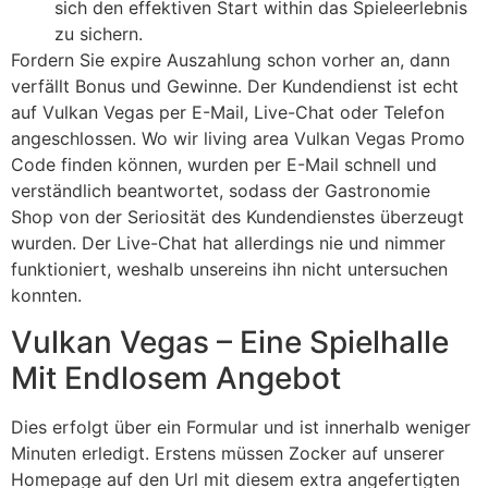
sich den effektiven Start within das Spieleerlebnis
zu sichern.
Fordern Sie expire Auszahlung schon vorher an, dann
verfällt Bonus und Gewinne. Der Kundendienst ist echt
auf Vulkan Vegas per E-Mail, Live-Chat oder Telefon
angeschlossen. Wo wir living area Vulkan Vegas Promo
Code finden können, wurden per E-Mail schnell und
verständlich beantwortet, sodass der Gastronomie
Shop von der Seriosität des Kundendienstes überzeugt
wurden. Der Live-Chat hat allerdings nie und nimmer
funktioniert, weshalb unsereins ihn nicht untersuchen
konnten.
Vulkan Vegas – Eine Spielhalle
Mit Endlosem Angebot
Dies erfolgt über ein Formular und ist innerhalb weniger
Minuten erledigt. Erstens müssen Zocker auf unserer
Homepage auf den Url mit diesem extra angefertigten