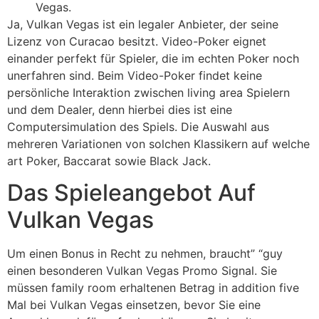
Vegas.
Ja, Vulkan Vegas ist ein legaler Anbieter, der seine
Lizenz von Curacao besitzt. Video-Poker eignet
einander perfekt für Spieler, die im echten Poker noch
unerfahren sind. Beim Video-Poker findet keine
persönliche Interaktion zwischen living area Spielern
und dem Dealer, denn hierbei dies ist eine
Computersimulation des Spiels. Die Auswahl aus
mehreren Variationen von solchen Klassikern auf welche
art Poker, Baccarat sowie Black Jack.
Das Spieleangebot Auf
Vulkan Vegas
Um einen Bonus in Recht zu nehmen, braucht” “guy
einen besonderen Vulkan Vegas Promo Signal. Sie
müssen family room erhaltenen Betrag in addition five
Mal bei Vulkan Vegas einsetzen, bevor Sie eine