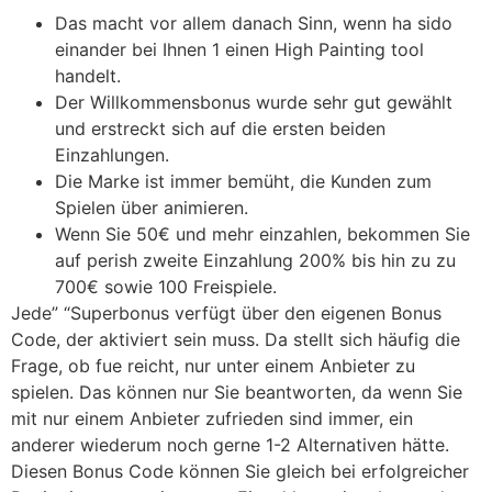
Das macht vor allem danach Sinn, wenn ha sido
einander bei Ihnen 1 einen High Painting tool
handelt.
Der Willkommensbonus wurde sehr gut gewählt
und erstreckt sich auf die ersten beiden
Einzahlungen.
Die Marke ist immer bemüht, die Kunden zum
Spielen über animieren.
Wenn Sie 50€ und mehr einzahlen, bekommen Sie
auf perish zweite Einzahlung 200% bis hin zu zu
700€ sowie 100 Freispiele.
Jede” “Superbonus verfügt über den eigenen Bonus
Code, der aktiviert sein muss. Da stellt sich häufig die
Frage, ob fue reicht, nur unter einem Anbieter zu
spielen. Das können nur Sie beantworten, da wenn Sie
mit nur einem Anbieter zufrieden sind immer, ein
anderer wiederum noch gerne 1-2 Alternativen hätte.
Diesen Bonus Code können Sie gleich bei erfolgreicher