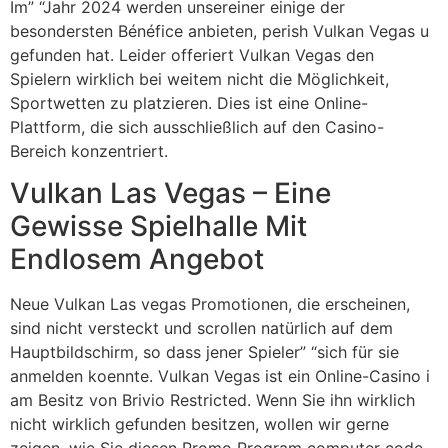
Im” “Jahr 2024 werden unsereiner einige der
besondersten Bénéfice anbieten, perish Vulkan Vegas u
gefunden hat. Leider offeriert Vulkan Vegas den
Spielern wirklich bei weitem nicht die Möglichkeit,
Sportwetten zu platzieren. Dies ist eine Online-
Plattform, die sich ausschließlich auf den Casino-
Bereich konzentriert.
Vulkan Las Vegas – Eine
Gewisse Spielhalle Mit
Endlosem Angebot
Neue Vulkan Las vegas Promotionen, die erscheinen,
sind nicht versteckt und scrollen natürlich auf dem
Hauptbildschirm, so dass jener Spieler” “sich für sie
anmelden koennte. Vulkan Vegas ist ein Online-Casino i
am Besitz von Brivio Restricted. Wenn Sie ihn wirklich
nicht wirklich gefunden besitzen, wollen wir gerne