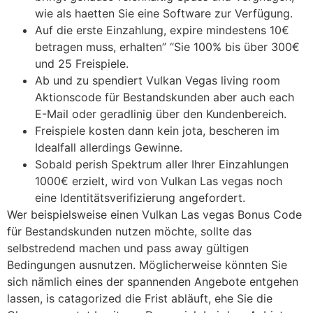
wie als haetten Sie eine Software zur Verfügung.
Auf die erste Einzahlung, expire mindestens 10€
betragen muss, erhalten” “Sie 100% bis über 300€
und 25 Freispiele.
Ab und zu spendiert Vulkan Vegas living room
Aktionscode für Bestandskunden aber auch each
E-Mail oder geradlinig über den Kundenbereich.
Freispiele kosten dann kein jota, bescheren im
Idealfall allerdings Gewinne.
Sobald perish Spektrum aller Ihrer Einzahlungen
1000€ erzielt, wird von Vulkan Las vegas noch
eine Identitätsverifizierung angefordert.
Wer beispielsweise einen Vulkan Las vegas Bonus Code
für Bestandskunden nutzen möchte, sollte das
selbstredend machen und pass away gültigen
Bedingungen ausnutzen. Möglicherweise könnten Sie
sich nämlich eines der spannenden Angebote entgehen
lassen, is catagorized die Frist abläuft, ehe Sie die