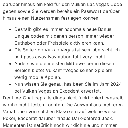
darüber hinaus ein Feld für den Vulkan Las vegas Code
geben sowie Sie werden bereits ein Passwort darüber
hinaus einen Nutzernamen festlegen können.
Deshalb gibt es immer nochmals neue Bonus
Unique codes mit denen person immer wieder
Guthaben oder Freispiele aktivieren kann.
Die Seite von Vulkan Vegas ist sehr übersichtlich
und pass away Navigation fällt very leicht.
Anders wie die meisten Mitbewerber in diesem
Bereich bietet Vulkan” “Vegas seinen Spielern
wenig mobile App an.
Nun wissen Sie genau, has been Sie im Jahr 2024
bei Vulkan Vegas an Excédent erwartet.
Der Live-Chat cap allerdings nicht funktioniert, weshalb
wir ihn nicht testen konnten. Die Auswahl aus mehreren
Variationen von solchen Klassikern auf welche weise
Poker, Baccarat darüber hinaus Dark-colored Jack.
Momentan ist natürlich noch wirklich nie und nimmer