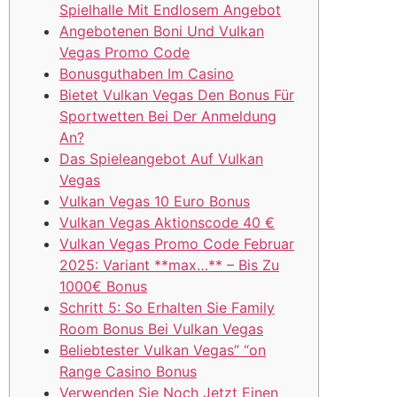
Spielhalle Mit Endlosem Angebot
Angebotenen Boni Und Vulkan
Vegas Promo Code
Bonusguthaben Im Casino
Bietet Vulkan Vegas Den Bonus Für
Sportwetten Bei Der Anmeldung
An?
Das Spieleangebot Auf Vulkan
Vegas
Vulkan Vegas 10 Euro Bonus
Vulkan Vegas Aktionscode 40 €
Vulkan Vegas Promo Code Februar
2025: Variant **max…** – Bis Zu
1000€ Bonus
Schritt 5: So Erhalten Sie Family
Room Bonus Bei Vulkan Vegas
Beliebtester Vulkan Vegas” “on
Range Casino Bonus
Verwenden Sie Noch Jetzt Einen