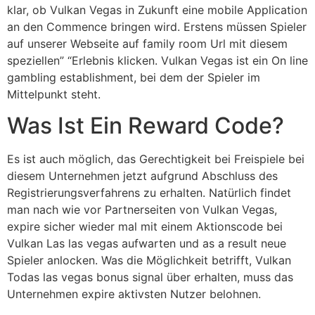
klar, ob Vulkan Vegas in Zukunft eine mobile Application
an den Commence bringen wird. Erstens müssen Spieler
auf unserer Webseite auf family room Url mit diesem
speziellen” “Erlebnis klicken. Vulkan Vegas ist ein On line
gambling establishment, bei dem der Spieler im
Mittelpunkt steht.
Was Ist Ein Reward Code?
Es ist auch möglich, das Gerechtigkeit bei Freispiele bei
diesem Unternehmen jetzt aufgrund Abschluss des
Registrierungsverfahrens zu erhalten. Natürlich findet
man nach wie vor Partnerseiten von Vulkan Vegas,
expire sicher wieder mal mit einem Aktionscode bei
Vulkan Las las vegas aufwarten und as a result neue
Spieler anlocken. Was die Möglichkeit betrifft, Vulkan
Todas las vegas bonus signal über erhalten, muss das
Unternehmen expire aktivsten Nutzer belohnen.