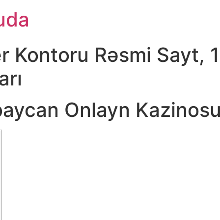
ruda
r Kontoru Rəsmi Sayt, 
arı
baycan Onlayn Kazinosu