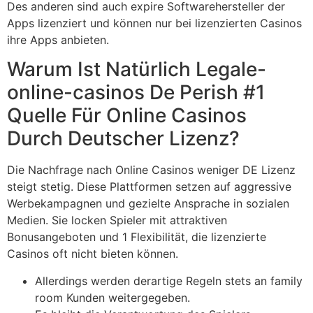
Des anderen sind auch expire Softwarehersteller der
Apps lizenziert und können nur bei lizenzierten Casinos
ihre Apps anbieten.
Warum Ist Natürlich Legale-
online-casinos De Perish #1
Quelle Für Online Casinos
Durch Deutscher Lizenz?
Die Nachfrage nach Online Casinos weniger DE Lizenz
steigt stetig. Diese Plattformen setzen auf aggressive
Werbekampagnen und gezielte Ansprache in sozialen
Medien. Sie locken Spieler mit attraktiven
Bonusangeboten und 1 Flexibilität, die lizenzierte
Casinos oft nicht bieten können.
Allerdings werden derartige Regeln stets an family
room Kunden weitergegeben.