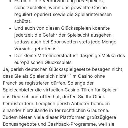
Es bleibt die Verantwortung des Spielers,
sicherzustellen, wenn das gewählte Casino
reguliert operiert sowie die Spielerinteressen
schützt.
Und auch von diesen Glücksspielen koennte
jederzeit die Gefahr der Spielsucht ausgehen,
sodass auch bei Sportwetten stets jede Menge
Vorsicht geboten ist.
Der kleine Mittelmeerstaat ist dasjenige Mekka des
europäischen Glücksspiels.
Ja, perish deutschen Glücksspielgesetze besagen nicht,
dass Sie als Spieler sich nicht” “im Casino ohne
Franchise registrieren dürfen. Solange der
Spieleanbieter die virtuellen Casino-Türen für Spieler
aus Deutschland offen hat, dürfen Sie Ihr Glück
herausfordern. Lediglich perish Anbieter befinden
einander hierzulande in 1er rechtlichen Grauzone.
Zudem bieten viele dieser Plattformen großzügigere
Bonusangebote und Cashback-Programme, weil sie