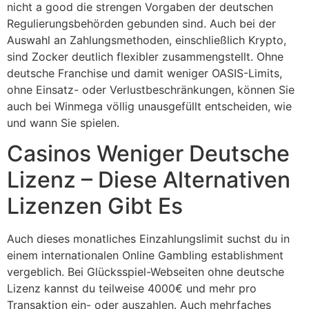
nicht a good die strengen Vorgaben der deutschen
Regulierungsbehörden gebunden sind. Auch bei der
Auswahl an Zahlungsmethoden, einschließlich Krypto,
sind Zocker deutlich flexibler zusammengstellt. Ohne
deutsche Franchise und damit weniger OASIS-Limits,
ohne Einsatz- oder Verlustbeschränkungen, können Sie
auch bei Winmega völlig unausgefüllt entscheiden, wie
und wann Sie spielen.
Casinos Weniger Deutsche
Lizenz – Diese Alternativen
Lizenzen Gibt Es
Auch dieses monatliches Einzahlungslimit suchst du in
einem internationalen Online Gambling establishment
vergeblich. Bei Glücksspiel-Webseiten ohne deutsche
Lizenz kannst du teilweise 4000€ und mehr pro
Transaktion ein- oder auszahlen. Auch mehrfaches