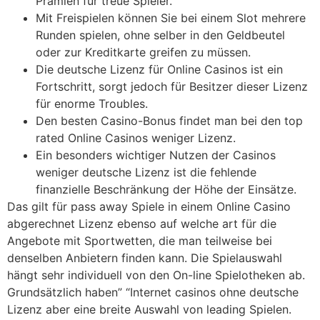
Prämien für treue Spieler.
Mit Freispielen können Sie bei einem Slot mehrere
Runden spielen, ohne selber in den Geldbeutel
oder zur Kreditkarte greifen zu müssen.
Die deutsche Lizenz für Online Casinos ist ein
Fortschritt, sorgt jedoch für Besitzer dieser Lizenz
für enorme Troubles.
Den besten Casino-Bonus findet man bei den top
rated Online Casinos weniger Lizenz.
Ein besonders wichtiger Nutzen der Casinos
weniger deutsche Lizenz ist die fehlende
finanzielle Beschränkung der Höhe der Einsätze.
Das gilt für pass away Spiele in einem Online Casino
abgerechnet Lizenz ebenso auf welche art für die
Angebote mit Sportwetten, die man teilweise bei
denselben Anbietern finden kann. Die Spielauswahl
hängt sehr individuell von den On-line Spielotheken ab.
Grundsätzlich haben” “Internet casinos ohne deutsche
Lizenz aber eine breite Auswahl von leading Spielen.