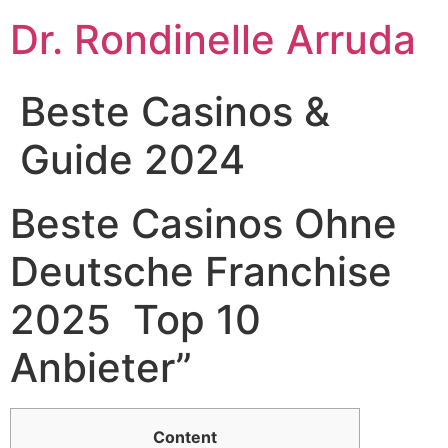
Dr. Rondinelle Arruda
Beste Casinos &
Guide 2024
Beste Casinos Ohne
Deutsche Franchise
2025 ️ Top 10
Anbieter”
Content