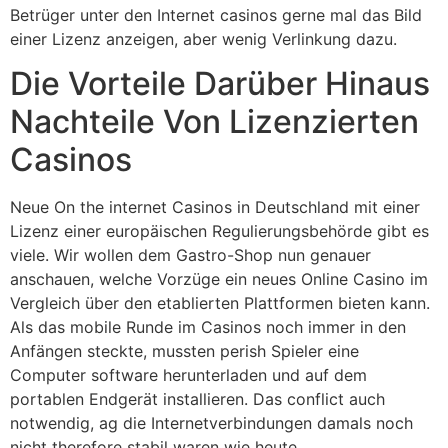
Betrüger unter den Internet casinos gerne mal das Bild
einer Lizenz anzeigen, aber wenig Verlinkung dazu.
Die Vorteile Darüber Hinaus
Nachteile Von Lizenzierten
Casinos
Neue On the internet Casinos in Deutschland mit einer
Lizenz einer europäischen Regulierungsbehörde gibt es
viele. Wir wollen dem Gastro-Shop nun genauer
anschauen, welche Vorzüge ein neues Online Casino im
Vergleich über den etablierten Plattformen bieten kann.
Als das mobile Runde im Casinos noch immer in den
Anfängen steckte, mussten perish Spieler eine
Computer software herunterladen und auf dem
portablen Endgerät installieren. Das conflict auch
notwendig, ag die Internetverbindungen damals noch
nicht therefore stabil waren wie heute.