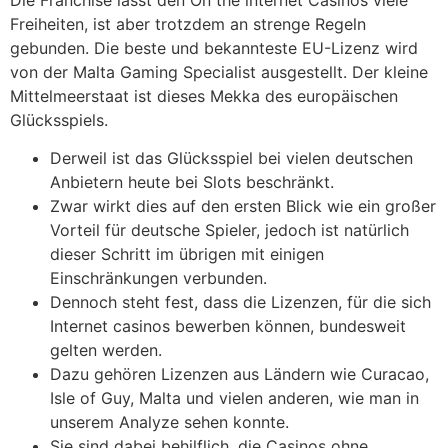
Freiheiten, ist aber trotzdem an strenge Regeln
gebunden. Die beste und bekannteste EU-Lizenz wird
von der Malta Gaming Specialist ausgestellt. Der kleine
Mittelmeerstaat ist dieses Mekka des europäischen
Glücksspiels.
Derweil ist das Glücksspiel bei vielen deutschen
Anbietern heute bei Slots beschränkt.
Zwar wirkt dies auf den ersten Blick wie ein großer
Vorteil für deutsche Spieler, jedoch ist natürlich
dieser Schritt im übrigen mit einigen
Einschränkungen verbunden.
Dennoch steht fest, dass die Lizenzen, für die sich
Internet casinos bewerben können, bundesweit
gelten werden.
Dazu gehören Lizenzen aus Ländern wie Curacao,
Isle of Guy, Malta und vielen anderen, wie man in
unserem Analyze sehen konnte.
Sie sind dabei behilflich, die Casinos ohne