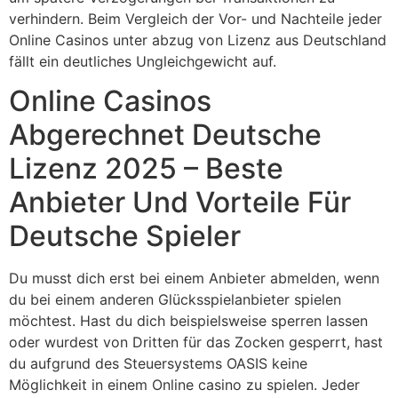
verhindern. Beim Vergleich der Vor- und Nachteile jeder
Online Casinos unter abzug von Lizenz aus Deutschland
fällt ein deutliches Ungleichgewicht auf.
Online Casinos
Abgerechnet Deutsche
Lizenz 2025 – Beste
Anbieter Und Vorteile Für
Deutsche Spieler
Du musst dich erst bei einem Anbieter abmelden, wenn
du bei einem anderen Glücksspielanbieter spielen
möchtest. Hast du dich beispielsweise sperren lassen
oder wurdest von Dritten für das Zocken gesperrt, hast
du aufgrund des Steuersystems OASIS keine
Möglichkeit in einem Online casino zu spielen. Jeder