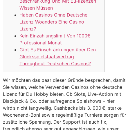
Beschränkung Und Mit Eu-lizenzen
Wissen Müssen
Haben Casinos Ohne Deutsche
Lizenz Woanders Eine Casino
Lizenz?
Kein Einzahlungslimit Von 1000€
Professional Monat
Gibt Es Einschränkungen über Den
Glücksspielstaatsvertrag
Throughout Deutschen Casinos?
Wir möchten das paar dieser Gründe besprechen, damit
Sie wissen, welche Verwenden Casinos ohne deutsche
Lizenz für Du Hobby bieten. Ob Slots, Live-Action mit
Blackjack & Co. oder aufregende Spielshows – hier
wird’s nicht langweilig. Cashbacks bis 3. 000 €, starke
Wochenend-Boni sowie regelmäßige Turniere sorgen für
zusätzliche Spannung. Der Support ist auch fix,
freundlich ebenso sehr gut angeschlossen, wie unser