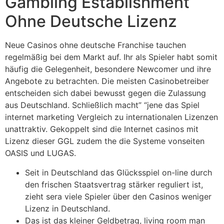
Gambling Establishment
Ohne Deutsche Lizenz
Neue Casinos ohne deutsche Franchise tauchen
regelmäßig bei dem Markt auf. Ihr als Spieler habt somit
häufig die Gelegenheit, besondere Newcomer und ihre
Angebote zu betrachten. Die meisten Casinobetreiber
entscheiden sich dabei bewusst gegen die Zulassung
aus Deutschland. Schließlich macht” “jene das Spiel
internet marketing Vergleich zu internationalen Lizenzen
unattraktiv. Gekoppelt sind die Internet casinos mit
Lizenz dieser GGL zudem the die Systeme vonseiten
OASIS und LUGAS.
Seit in Deutschland das Glücksspiel on-line durch
den frischen Staatsvertrag stärker reguliert ist,
zieht sera viele Spieler über den Casinos weniger
Lizenz in Deutschland.
Das ist das kleiner Geldbetrag, living room man