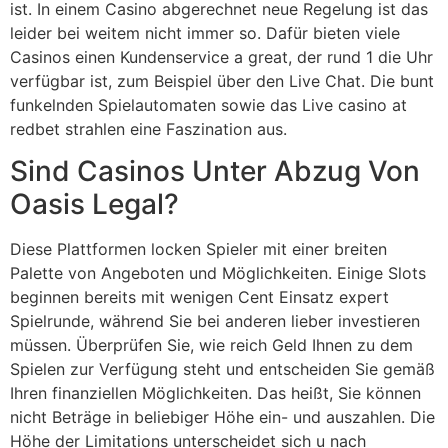
ist. In einem Casino abgerechnet neue Regelung ist das
leider bei weitem nicht immer so. Dafür bieten viele
Casinos einen Kundenservice a great, der rund 1 die Uhr
verfügbar ist, zum Beispiel über den Live Chat. Die bunt
funkelnden Spielautomaten sowie das Live casino at
redbet strahlen eine Faszination aus.
Sind Casinos Unter Abzug Von
Oasis Legal?
Diese Plattformen locken Spieler mit einer breiten
Palette von Angeboten und Möglichkeiten. Einige Slots
beginnen bereits mit wenigen Cent Einsatz expert
Spielrunde, während Sie bei anderen lieber investieren
müssen. Überprüfen Sie, wie reich Geld Ihnen zu dem
Spielen zur Verfügung steht und entscheiden Sie gemäß
Ihren finanziellen Möglichkeiten. Das heißt, Sie können
nicht Beträge in beliebiger Höhe ein- und auszahlen. Die
Höhe der Limitations unterscheidet sich u nach