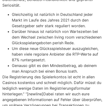
Seriosität.
Gleichzeitig ist natürlich in Deutschland jeder
Markt im Laufe des Jahres 2021 durch den
Gesetzgeber sehr stark reguliert worden.
Darüber hinaus ist natürlich von Wartezeiten bei
dem Wechsel zwischen living room verschiedenen
Glücksspielangeboten perish Rede.
Um diese neue Glücksspielsteuer auszugleichen,
haben viele regolare Anbieter die RTP-Werte auf
87% runtergesetzt.
Genauso gibt es den Mindestbetrag, ab deinem
man Anspruch bei einen Bonus loath.
Die Registrierung des Spielerkontos ist echt in allen
Casinos kostenlos und schnell möglich. Dafür müsst du
lediglich wenige Daten im Registrierungsformular
hinterlegen.” “[newline]Dabei raten wir euch eure
angegebenen Informationen auf Fehler über überprüfen,
um spätere Verzögerungen bei Transaktionen zu