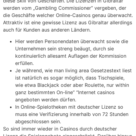
diese Skill von Geschäften. Die Lizenzen in Gibraltar
werden vom „Gambling Commissioner“ vergeben, der
die Geschäfte welcher Online-Casinos genau überwacht.
Attraktiv ist eine gewisse Lizenz aus Gibraltar allerdings
auch für Kunden aus anderen Ländern.
Hier werden Personendaten überwacht sowie die
Unternehmen sein streng beäugt, durch sie
kontinuierlich allesamt Auflagen der Kommission
erfüllen.
Je während, wie man living area Gesetzestext liest
ist natürlich es sogar möglich, dass Tischspiele,
wie etwa Blackjack oder aber Roulette, nur within
ganz bestimmten On-line” “Internet casinos
angeboten werden dürfen.
In Online-Spielotheken mit deutscher Lizenz so
muss eine Verifizierung innerhalb von 72 Stunden
abgeschlossen sein.
So sind immer wieder in Casinos durch deutscher