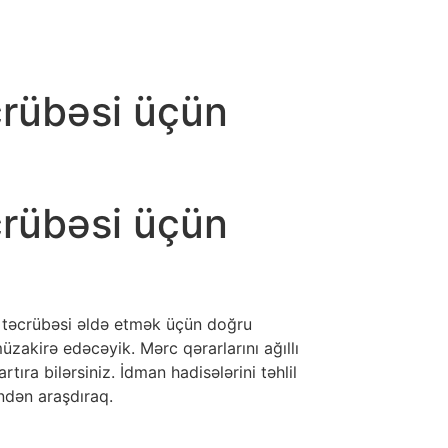
rübəsi üçün
rübəsi üçün
c təcrübəsi əldə etmək üçün doğru
akirə edəcəyik. Mərc qərarlarını ağıllı
ıra bilərsiniz. İdman hadisələrini təhlil
ndən araşdıraq.