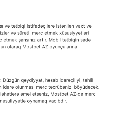
və tətbiqi istifadəçilərə istənilən vaxt və
izlər və sürətli mərc etmək xüsusiyyətləri
 etmək şansınız artır. Mobil tətbiqin sadə
 uyğun olaraq Mostbet AZ oyunçularına
üzgün qeydiyyat, hesab idarəçiliyi, təhlil
ün idarə olunması mərc təcrübənizi böyüdəcək.
əsləhətlərə əməl etsəniz, Mostbet AZ-də mərc
məsuliyyətlə oynamaq vacibdir.