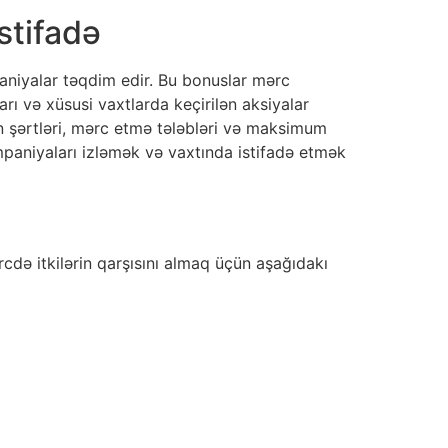
stifadə
aniyalar təqdim edir. Bu bonuslar mərc
arı və xüsusi vaxtlarda keçirilən aksiyalar
 şərtləri, mərc etmə tələbləri və maksimum
paniyaları izləmək və vaxtında istifadə etmək
cdə itkilərin qarşısını almaq üçün aşağıdakı