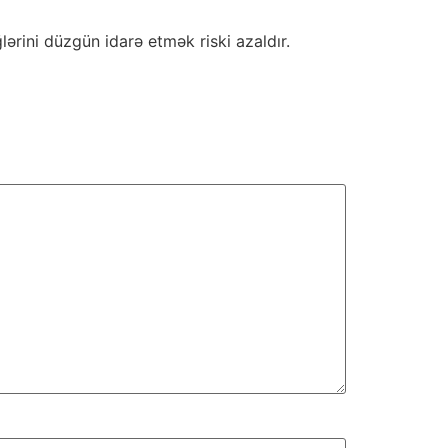
rini düzgün idarə etmək riski azaldır.