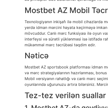
Mostbet AZ Mobil Təcr
Texnologiyanın inkişafı ilə mobil cihazlarda m
yerdə idman mərcini həyata keçirməyə imkan ver
mövcuddur. Canlı mərc funksiyası ilə oyun vax
interfeysi və sürətli yüklənməsi isə istifadə 
mükəmməl mərc təcrübəsi təqdim edir.
Nəticə
Mostbet AZ sportsbook platforması idman mərc
və mərc strategiyalarının hazırlanması, bonu
Mobil versiyanın rahatlığı və canlı mərc seçi
oyunlarında uğurunuzu artıra bilərsiniz. Mər
Tez-tez verilən suallar
1. Mostbet AZ-də qeydiyya