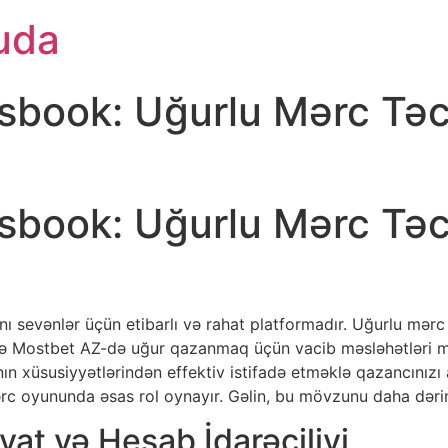
ruda
sbook: Uğurlu Mərc Təc
sbook: Uğurlu Mərc Təc
 sevənlər üçün etibarlı və rahat platformadır. Uğurlu mər
ə Mostbet AZ-də uğur qazanmaq üçün vacib məsləhətləri müz
n xüsusiyyətlərindən effektiv istifadə etməklə qazancınızı art
rc oyununda əsas rol oynayır. Gəlin, bu mövzunu daha dəri
at və Hesab İdarəçiliyi