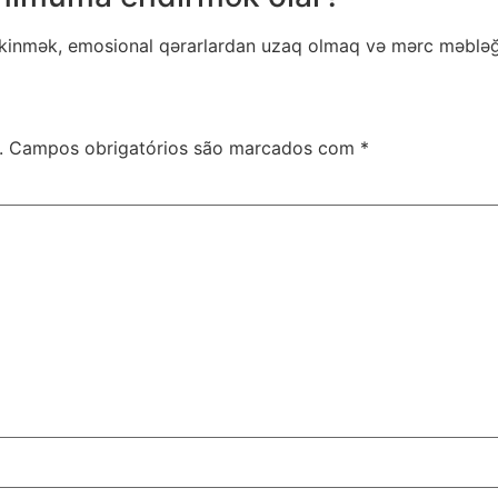
əkinmək, emosional qərarlardan uzaq olmaq və mərc məbləğlə
.
Campos obrigatórios são marcados com
*