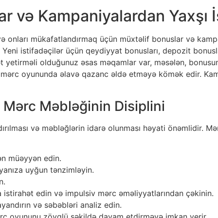
r və Kampaniyalardan Yaxşı İ
və onları mükafatlandırmaq üçün müxtəlif bonuslar və kamp
. Yeni istifadəçilər üçün qeydiyyat bonusları, depozit bonusl
 yetirməli olduğunuz əsas məqamlar var, məsələn, bonusun
ı mərc oyununda əlavə qazanc əldə etməyə kömək edir. Kam
ə Mərc Məbləğinin Disiplini
ırılması və məbləğlərin idarə olunması həyati önəmlidir. Mər
ən müəyyən edin.
iyanıza uyğun tənzimləyin.
n.
istirahət edin və impulsiv mərc əməliyyatlarından çəkinin.
andırın və səbəbləri analiz edin.
ərc oyununu zövqlü şəkildə davam etdirməyə imkan verir.