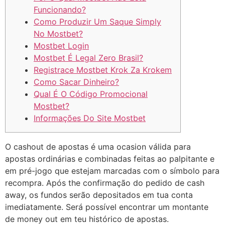
Funcionando?
Como Produzir Um Saque Simply
No Mostbet?
Mostbet Login
Mostbet É Legal Zero Brasil?
Registrace Mostbet Krok Za Krokem
Como Sacar Dinheiro?
Qual É O Código Promocional
Mostbet?
Informações Do Site Mostbet
O cashout de apostas é uma ocasion válida para
apostas ordinárias e combinadas feitas ao palpitante e
em pré-jogo que estejam marcadas com o símbolo para
recompra. Após the confirmação do pedido de cash
away, os fundos serão depositados em tua conta
imediatamente. Será possível encontrar um montante
de money out em teu histórico de apostas.