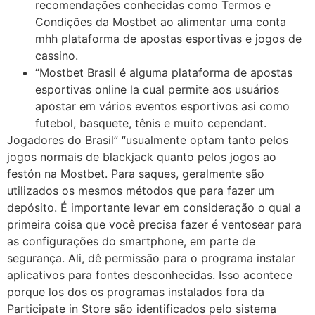
recomendações conhecidas como Termos e
Condições da Mostbet ao alimentar uma conta
mhh plataforma de apostas esportivas e jogos de
cassino.
“Mostbet Brasil é alguma plataforma de apostas
esportivas online la cual permite aos usuários
apostar em vários eventos esportivos asi como
futebol, basquete, tênis e muito cependant.
Jogadores do Brasil” “usualmente optam tanto pelos
jogos normais de blackjack quanto pelos jogos ao
festón na Mostbet. Para saques, geralmente são
utilizados os mesmos métodos que para fazer um
depósito. É importante levar em consideração o qual a
primeira coisa que você precisa fazer é ventosear para
as configurações do smartphone, em parte de
segurança. Ali, dê permissão para o programa instalar
aplicativos para fontes desconhecidas. Isso acontece
porque los dos os programas instalados fora da
Participate in Store são identificados pelo sistema