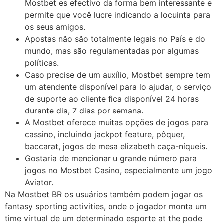
Mostbet es efectivo da forma bem interessante e
permite que você lucre indicando a locuinta para
os seus amigos.
Apostas não são totalmente legais no País e do
mundo, mas são regulamentadas por algumas
políticas.
Caso precise de um auxílio, Mostbet sempre tem
um atendente disponível para lo ajudar, o serviço
de suporte ao cliente fica disponível 24 horas
durante dia, 7 dias por semana.
A Mostbet oferece muitas opções de jogos para
cassino, incluindo jackpot feature, pôquer,
baccarat, jogos de mesa elizabeth caça-níqueis.
Gostaria de mencionar u grande número para
jogos no Mostbet Casino, especialmente um jogo
Aviator.
Na Mostbet BR os usuários também podem jogar os
fantasy sporting activities, onde o jogador monta um
time virtual de um determinado esporte at the pode