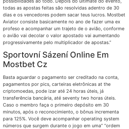
possibilidades ao todo. Depois do ultimate do evento,
todas as apostas feitas são resolvidas adentro de 30
dias e os vencedores podem sacar teus lucros. Mostbet
Aviator consiste basicamente no ano de fazer uma ex
profeso e acompanhar um trajeto de o avião, conforme
o avião vai decolar o valor apostado vai aumentando
progressivamente pelo multiplicador de apostas.”
Sportovní Sázení Online Em
Mostbet Cz
Basta aguardar o pagamento ser creditado na conta,
pagamentos por pics, carteiras eletrônicas at the
criptomoedas, pode izar até 24 horas úteis, já
transferência bancária, até seventy two horas úteis.
Caso o membro faça o primeiro depósito em 30
minutos, após o reconocimiento, o bônus incrementa
para 125%. Você deve acompanhar operating system
números que surgem durante o jogo em uma” “ordem