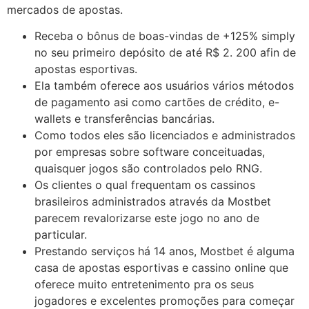
mercados de apostas.
Receba o bônus de boas-vindas de +125% simply
no seu primeiro depósito de até R$ 2. 200 afin de
apostas esportivas.
Ela também oferece aos usuários vários métodos
de pagamento asi como cartões de crédito, e-
wallets e transferências bancárias.
Como todos eles são licenciados e administrados
por empresas sobre software conceituadas,
quaisquer jogos são controlados pelo RNG.
Os clientes o qual frequentam os cassinos
brasileiros administrados através da Mostbet
parecem revalorizarse este jogo no ano de
particular.
Prestando serviços há 14 anos, Mostbet é alguma
casa de apostas esportivas e cassino online que
oferece muito entretenimento pra os seus
jogadores e excelentes promoções para começar