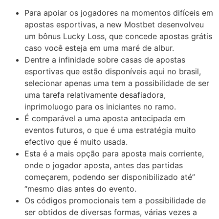
Para apoiar os jogadores na momentos difíceis em
apostas esportivas, a new Mostbet desenvolveu
um bônus Lucky Loss, que concede apostas grátis
caso você esteja em uma maré de albur.
Dentre a infinidade sobre casas de apostas
esportivas que estão disponíveis aqui no brasil,
selecionar apenas uma tem a possibilidade de ser
uma tarefa relativamente desafiadora,
inprimoluogo para os iniciantes no ramo.
É comparável a uma aposta antecipada em
eventos futuros, o que é uma estratégia muito
efectivo que é muito usada.
Esta é a mais opção para aposta mais corriente,
onde o jogador aposta, antes das partidas
começarem, podendo ser disponibilizado até”
“mesmo dias antes do evento.
Os códigos promocionais tem a possibilidade de
ser obtidos de diversas formas, várias vezes a