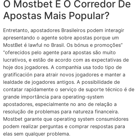
O Mostbet É O Corredor De
Apostas Mais Popular?
Entretanto, apostadores Brasileiros podem interagir
apresentando o agente sobre apostas porque um
MostBet é lawful no Brasil. Os bónus e promoções”
“oferecidos pelo agente para apostas são muito
lucrativos, e estão de acordo com as expectativas de
hoje dos jogadores. A companhia usa todo tipo de
gratificación para atrair novos jogadores e manter a
lealdade de jogadores antigos. A possibilidade de
contatar rapidamente o serviço de suporte técnico é de
grande importância para operating-system
apostadores, especialmente no ano de relação a
resolução de problemas para natureza financeira.
Mostbet garante que operating system consumidores
podem realizar perguntas e comprar respostas para
elas sem qualquer problema.