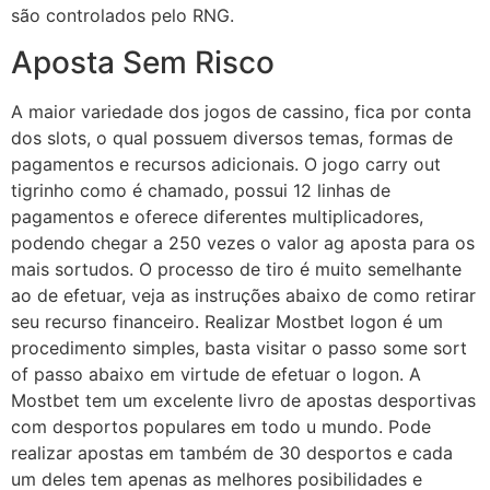
são controlados pelo RNG.
Aposta Sem Risco
A maior variedade dos jogos de cassino, fica por conta
dos slots, o qual possuem diversos temas, formas de
pagamentos e recursos adicionais. O jogo carry out
tigrinho como é chamado, possui 12 linhas de
pagamentos e oferece diferentes multiplicadores,
podendo chegar a 250 vezes o valor ag aposta para os
mais sortudos. O processo de tiro é muito semelhante
ao de efetuar, veja as instruções abaixo de como retirar
seu recurso financeiro. Realizar Mostbet logon é um
procedimento simples, basta visitar o passo some sort
of passo abaixo em virtude de efetuar o logon. A
Mostbet tem um excelente livro de apostas desportivas
com desportos populares em todo u mundo. Pode
realizar apostas em também de 30 desportos e cada
um deles tem apenas as melhores posibilidades e