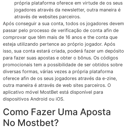
própria plataforma oferece em virtude de os seus
jogadores através da newsletter, outra maneira é
através de websites parceiros.
Após conseguir a sua conta, todos os jogadores devem
passar pelo processo de verificação de conta afin de
comprovar que têm mais de 16 anos e the conta que
esteja utilizando pertence ao próprio jogador. Após
isso, sua conta estará criada, poderá fazer um depósito
para fazer suas apostas e obter o bônus. Os códigos
promocionais tem a possibilidade de ser obtidos sobre
diversas formas, várias vezes a própria plataforma
oferece afin de os seus jogadores através da e-zine,
outra maneira é através de web sites parceiros. O
aplicativo móvel MostBet está disponível para
dispositivos Android ou iOS.
Como Fazer Uma Aposta
No Mostbet?