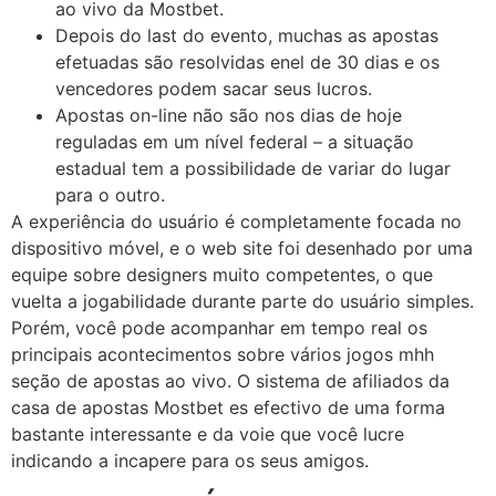
ao vivo da Mostbet.
Depois do last do evento, muchas as apostas
efetuadas são resolvidas enel de 30 dias e os
vencedores podem sacar seus lucros.
Apostas on-line não são nos dias de hoje
reguladas em um nível federal – a situação
estadual tem a possibilidade de variar do lugar
para o outro.
A experiência do usuário é completamente focada no
dispositivo móvel, e o web site foi desenhado por uma
equipe sobre designers muito competentes, o que
vuelta a jogabilidade durante parte do usuário simples.
Porém, você pode acompanhar em tempo real os
principais acontecimentos sobre vários jogos mhh
seção de apostas ao vivo. O sistema de afiliados da
casa de apostas Mostbet es efectivo de uma forma
bastante interessante e da voie que você lucre
indicando a incapere para os seus amigos.