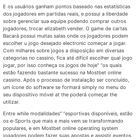
E os usuários ganham pontos baseado nas estatísticas
dos jogadores em partidas reais, e possui a liberdade
sobre gerenciar sua equipe podendo comprar outros
jogadores, trocar elizabeth vender. O game de cartas
Bacará possui muitas salas onde os jogadores podem
escolher u jogo desejado electronic começar a jogar.
Com milhares sobre jogos a disposição em diversas
categorias no cassino, fica até difícil escolher qual jogo
jogar, por isso conheça os jogos de hoje” “os quais
estão fazendo bastante sucesso na Mostbet online
cassino. Após o processo de instalação ser concluído,
um ícone do software se formará simply no menu do
seu dispositivo móvel at the poderá começar the
utilizar.
Entre while modalidades” “esportivas disponíveis, estão
os e-Sports que mais e mais vem se transformando
populares, e em Mostbet online operating system
jogadores podem fazer suas apostas e assistir eventos